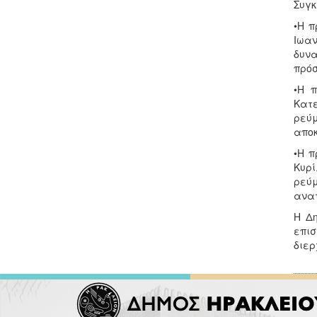
Συγκ
•Η π
Ιωαν
δυνα
πρόσ
•Η 
Κατε
ρεύ
αποκ
•Η π
Κυρί
ρεύ
ανατ
Η Δ
επι
διερ