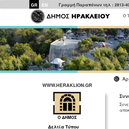
GR
EN
Γραμμή Παραπόνων τηλ : 2813-4
Ο 
Αρ
WWW.HERAKLION.GR
Συν
Συν
αποκ
Ο ΔΗΜΟΣ
Δελτία Τύπου