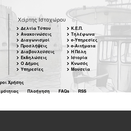
Χάρτης Ιστοχώρου
Δελτία Τύπου
Κ.Ε.Π.
Ανακοινώσεις
Τηλέφωνα
Διαγωνισμοί
e-Υπηρεσίες
Προσλήψεις
e-Αιτήματα
Διαβουλεύσεις
Η Πόλη
Εκδηλώσεις
Ιστορία
Ο Δήμος
Κνωσός
Υπηρεσίες
Μουσεία
ροι Χρήσης
ιμότητας
Πλοήγηση
FAQs
RSS