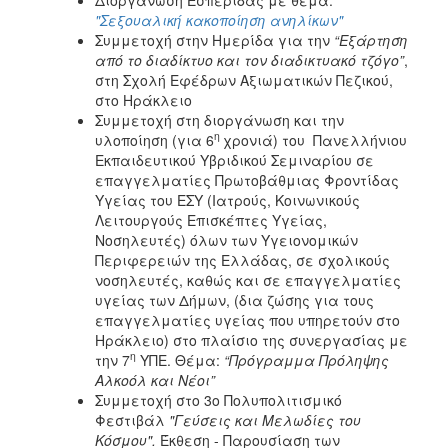
"Σεξουαλική κακοποίηση ανηλίκων"
Συμμετοχή στην Ημερίδα για την
“Εξάρτηση
από το διαδίκτυο και τον διαδικτυακό τζόγο”
,
στη Σχολή Εφέδρων Αξιωματικών Πεζικού,
στο Ηράκλειο
Συμμετοχή στη διοργάνωση και την
η
υλοποίηση (για 6
χρονιά) του Πανελλήνιου
Εκπαιδευτικού Υβριδικού Σεμιναρίου σε
επαγγελματίες Πρωτοβάθμιας Φροντίδας
Υγείας του ΕΣΥ (Ιατρούς, Κοινωνικούς
Λειτουργούς Επισκέπτες Υγείας,
Νοσηλευτές) όλων των Υγειονομικών
Περιφερειών της Ελλάδας, σε σχολικούς
νοσηλευτές, καθώς και σε επαγγελματίες
υγείας των Δήμων, (δια ζώσης για τους
επαγγελματίες υγείας που υπηρετούν στο
Ηράκλειο) στο πλαίσιο της συνεργασίας με
η
την 7
ΥΠΕ. Θέμα:
“
Πρόγραμμα Πρόληψης
Αλκοόλ και Νέοι
”
Συμμετοχή στο
3ο Πολυπολιτισμικό
Φεστιβάλ
"Γεύσεις και Μελωδίες του
Κόσμου".
Έκθεση - Παρουσίαση των