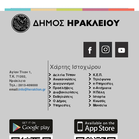
Χάρτης Ιστοχώρου
Αγίου Τίτου 1,
Δελτία Τύπου
Κ.Ε.Π.
Τ.Κ. 71202,
Ανακοινώσεις
Τηλέφωνα
Ηράκλειο
Διαγωνισμοί
e-Υπηρεσίες
Τηλ.: 2813-409000
Προσλήψεις
e-Αιτήματα
email:
info@heraklion.gr
Διαβουλεύσεις
Η Πόλη
Εκδηλώσεις
Ιστορία
Ο Δήμος
Κνωσός
Υπηρεσίες
Μουσεία