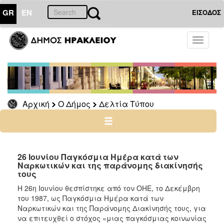
GR
EN
ΕΙΣΟΔΟΣ
Ο
Toggle
ΔΗΜΟΣ
navigati
Δελτία
Τύπου
Αρχείο
Αρχική
Ο Δήμος
Δελτία Τύπου
Ο
ΤΟΠΟΣ
ΜΑΣ
26 Ιουνίου Παγκόσμια Ημέρα κατά των
Ναρκωτικών και της παράνομης διακίνησής
τους
ΠΟΛΙΤΙΣΜΟΣ
Η 26η Ιουνίου θεσπίστηκε από τον ΟΗΕ, το Δεκέμβρη
του 1987, ως Παγκόσμια Ημέρα κατά των
ΑΝΘΕΚΤΙΚΗ
ΠΟΛΗ
Ναρκωτικών και της Παράνομης Διακίνησής τους, για
να επιτευχθεί ο στόχος «μιας παγκόσμιας κοινωνίας