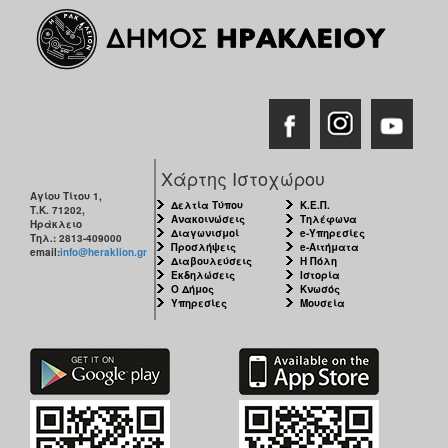
Χάρτης Ιστοχώρου
Αγίου Τίτου 1,
Δελτία Τύπου
Κ.Ε.Π.
Τ.Κ. 71202,
Ανακοινώσεις
Τηλέφωνα
Ηράκλειο
Διαγωνισμοί
e-Υπηρεσίες
Τηλ.: 2813-409000
Προσλήψεις
e-Αιτήματα
email:
info@heraklion.gr
Διαβουλεύσεις
Η Πόλη
Εκδηλώσεις
Ιστορία
Ο Δήμος
Κνωσός
Υπηρεσίες
Μουσεία