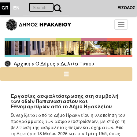
GR
EN
ΕΙΣΟΔΟΣ
Ο
Toggle
ΔΗΜΟΣ
navigati
Δελτία
Τύπου
Αρχείο
Αρχική
Ο Δήμος
Δελτία Τύπου
Ο
ΤΟΠΟΣ
ΜΑΣ
Εργασίες ασφαλτόστρωσης στη συμβολή
των οδών Παπαναστασίου και
Εθνομαρτύρων από το Δήμο Ηρακλείου
ΠΟΛΙΤΙΣΜΟΣ
Συνεχίζεται από το Δήμο Ηρακλείου η υλοποίηση του
προγράμματος των ασφαλτοστρώσεων, με στόχο τη
ΑΝΘΕΚΤΙΚΗ
ΠΟΛΗ
βελτίωση της ασφάλειας πεζών και οχημάτων. Από
τη Δευτέρα 18 Μαίου 2026 και την Τρίτη 19/5, όπως