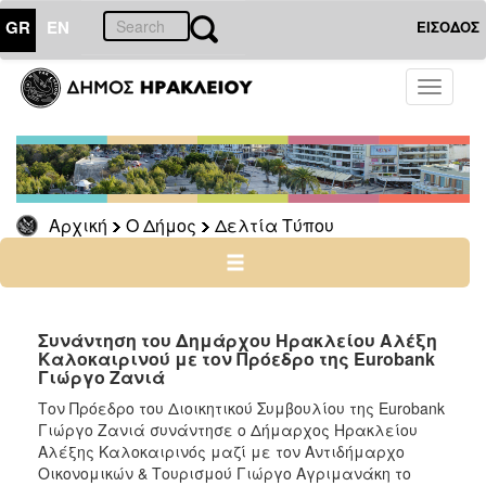
GR
EN
ΕΙΣΟΔΟΣ
Ο
Toggle
ΔΗΜΟΣ
navigati
Δελτία
Τύπου
Αρχείο
Αρχική
Ο Δήμος
Δελτία Τύπου
Ο
ΤΟΠΟΣ
ΜΑΣ
Συνάντηση του Δημάρχου Ηρακλείου Αλέξη
Καλοκαιρινού με τον Πρόεδρο της Eurobank
Γιώργο Ζανιά
ΠΟΛΙΤΙΣΜΟΣ
Τον Πρόεδρο του Διοικητικού Συμβουλίου της Eurobank
Γιώργο Ζανιά συνάντησε ο Δήμαρχος Ηρακλείου
ΑΝΘΕΚΤΙΚΗ
ΠΟΛΗ
Αλέξης Καλοκαιρινός μαζί με τον Αντιδήμαρχο
Οικονομικών & Τουρισμού Γιώργο Αγριμανάκη το