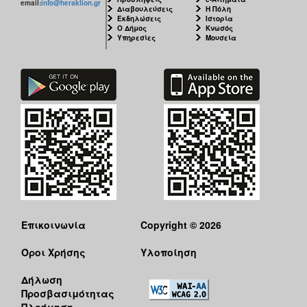
email:
info@heraklion.gr
Διαβουλεύσεις
Η Πόλη
Εκδηλώσεις
Ιστορία
Ο Δήμος
Κνωσός
Υπηρεσίες
Μουσεία
Επικοινωνία
Copyright © 2026
Όροι Χρήσης
Υλοποίηση
Δήλωση
Προσβασιμότητας
Πλοήγηση