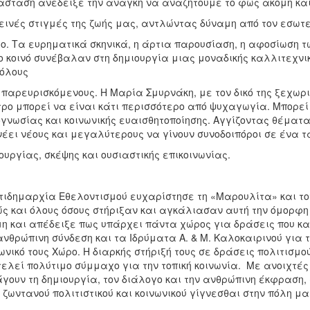
σταση ανέδειξε την ανάγκη να αναζητούμε το φως ακόμη και 
εινές στιγμές της ζωής μας, αντλώντας δύναμη από τον εσωτ
ο. Τα ευρηματικά σκηνικά, η άρτια παρουσίαση, η αφοσίωση τ
ο κοινό συνέβαλαν στη δημιουργία μιας μοναδικής καλλιτεχνι
όλους
 παρευρισκόμενους. Η Μαρία Σμυρνάκη, με τον δικό της ξεχωρι
ρο μπορεί να είναι κάτι περισσότερο από ψυχαγωγία. Μπορεί
γνωσίας και κοινωνικής ευαισθητοποίησης. Αγγίζοντας θέματ
έει νέους και μεγαλύτερους να γίνουν συνοδοιπόροι σε ένα τ
ουργίας, σκέψης και ουσιαστικής επικοινωνίας.
τιδημαρχία Εθελοντισμού ευχαρίστησε τη «Μαρουλίτα» και το
ς και όλους όσους στήριξαν και αγκάλιασαν αυτή την όμορφη 
η και απέδειξε πως υπάρχει πάντα χώρος για δράσεις που κα
ανθρώπινη σύνδεση και τα Ιδρύματα Α. & Μ. Καλοκαιρινού για 
ωνικό τους Χώρο. Η διαρκής στήριξή τους σε δράσεις πολιτισμ
ελεί πολύτιμο σύμμαχο για την τοπική κοινωνία. Με ανοιχτές
γουν τη δημιουργία, τον διάλογο και την ανθρώπινη έκφραση
 ζωντανού πολιτιστικού και κοινωνικού γίγνεσθαι στην πόλη μα