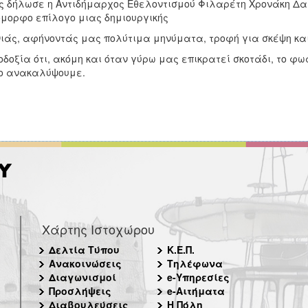
 δήλωσε η Αντιδήμαρχος Εθελοντισμού Φιλαρέτη Χρονάκη Δαφ
όμορφο επίλογο μιας δημιουργικής
ιάς, αφήνοντάς μας πολύτιμα μηνύματα, τροφή για σκέψη και
οδοξία ότι, ακόμη και όταν γύρω μας επικρατεί σκοτάδι, το φ
ο ανακαλύψουμε.
Χάρτης Ιστοχώρου
Δελτία Τύπου
Κ.Ε.Π.
Ανακοινώσεις
Τηλέφωνα
Διαγωνισμοί
e-Υπηρεσίες
Προσλήψεις
e-Αιτήματα
Διαβουλεύσεις
Η Πόλη