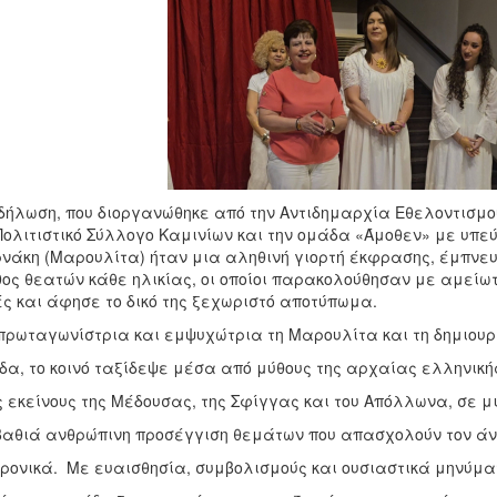
δήλωση, που διοργανώθηκε από την Αντιδημαρχία Εθελοντισμο
Πολιτιστικό Σύλλογο Καμινίων και την ομάδα «Άμοθεν» με υπ
νάκη (Μαρουλίτα) ήταν μια αληθινή γιορτή έκφρασης, έμπνευ
ος θεατών κάθε ηλικίας, οι οποίοι παρακολούθησαν με αμεί
ς και άφησε το δικό της ξεχωριστό αποτύπωμα.
ρωταγωνίστρια και εμψυχώτρια τη Μαρουλίτα και τη δημιουργ
α, το κοινό ταξίδεψε μέσα από μύθους της αρχαίας ελληνική
 εκείνους της Μέδουσας, της Σφίγγας και του Απόλλωνα, σε μ
βαθιά ανθρώπινη προσέγγιση θεμάτων που απασχολούν τον ά
ρονικά. Με ευαισθησία, συμβολισμούς και ουσιαστικά μηνύμα