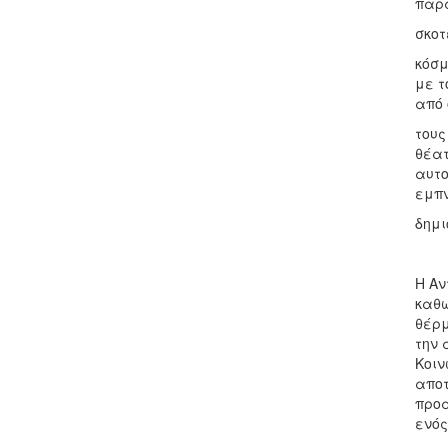
παρά
σκοτ
κόσμ
με τ
από 
τους
θέατ
αυτο
εμπν
δημι
Η Αν
καθώ
θέρμ
την 
Κοιν
αποτ
προά
ενός