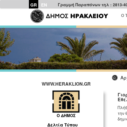
GR
EN
Γραμμή Παραπόνων τηλ : 2813-4
Ο 
Αρ
WWW.HERAKLION.GR
Γιο
Εθε
Πλήθ
την 
Ο ΔΗΜΟΣ
δημι
Δελτία Τύπου