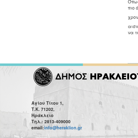
Όπως
πιο 
χρον
αισι
να τ
Αγίου Τίτου 1,
Τ.Κ. 71202,
Ηράκλειο
Τηλ.: 2813-409000
email:
info@heraklion.gr