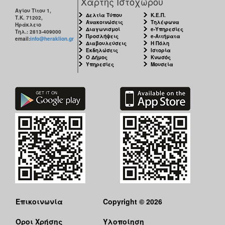
Χάρτης Ιστοχώρου
Αγίου Τίτου 1,
Δελτία Τύπου
Κ.Ε.Π.
Τ.Κ. 71202,
Ανακοινώσεις
Τηλέφωνα
Ηράκλειο
Διαγωνισμοί
e-Υπηρεσίες
Τηλ.: 2813-409000
Προσλήψεις
e-Αιτήματα
email:
info@heraklion.gr
Διαβουλεύσεις
Η Πόλη
Εκδηλώσεις
Ιστορία
Ο Δήμος
Κνωσός
Υπηρεσίες
Μουσεία
Επικοινωνία
Copyright © 2026
Όροι Χρήσης
Υλοποίηση