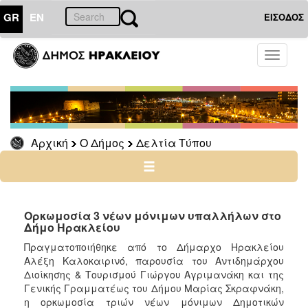
GR
EN
ΕΙΣΟΔΟΣ
Ο
Toggle
ΔΗΜΟΣ
navigati
Δελτία
Τύπου
Αρχείο
Αρχική
Ο Δήμος
Δελτία Τύπου
Ο
ΤΟΠΟΣ
ΜΑΣ
Ορκωμοσία 3 νέων μόνιμων υπαλλήλων στο
Δήμο Ηρακλείου
ΠΟΛΙΤΙΣΜΟΣ
Πραγματοποιήθηκε από το Δήμαρχο Ηρακλείου
Αλέξη Καλοκαιρινό, παρουσία του Αντιδημάρχου
Διοίκησης & Τουρισμού Γιώργου Αγριμανάκη και της
ΑΝΘΕΚΤΙΚΗ
ΠΟΛΗ
Γενικής Γραμματέως του Δήμου Μαρίας Σκραφνάκη,
η ορκωμοσία τριών νέων μόνιμων Δημοτικών