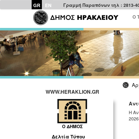
GR
EN
Γραμμή Παραπόνων τηλ : 2813-4
Ο 
Αρ
WWW.HERAKLION.GR
Αντ
Η Αν
2026
Ο ΔΗΜΟΣ
Δελτία Τύπου