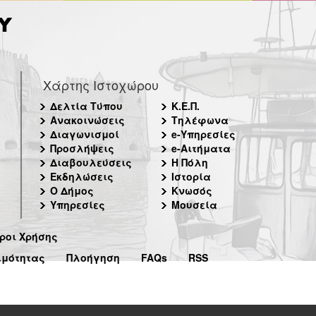
Χάρτης Ιστοχώρου
Δελτία Τύπου
Κ.Ε.Π.
Ανακοινώσεις
Τηλέφωνα
Διαγωνισμοί
e-Υπηρεσίες
Προσλήψεις
e-Αιτήματα
Διαβουλεύσεις
Η Πόλη
Εκδηλώσεις
Ιστορία
Ο Δήμος
Κνωσός
Υπηρεσίες
Μουσεία
ροι Χρήσης
ιμότητας
Πλοήγηση
FAQs
RSS