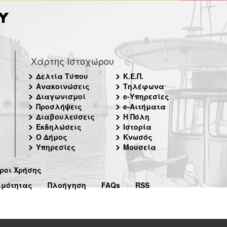
Χάρτης Ιστοχώρου
Δελτία Τύπου
Κ.Ε.Π.
Ανακοινώσεις
Τηλέφωνα
Διαγωνισμοί
e-Υπηρεσίες
Προσλήψεις
e-Αιτήματα
Διαβουλεύσεις
Η Πόλη
Εκδηλώσεις
Ιστορία
Ο Δήμος
Κνωσός
Υπηρεσίες
Μουσεία
ροι Χρήσης
ιμότητας
Πλοήγηση
FAQs
RSS