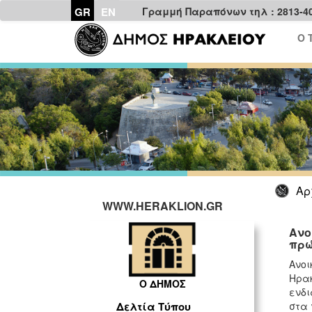
GR
EN
Γραμμή Παραπόνων τηλ : 2813-4
Ο 
Αρ
WWW.HERAKLION.GR
Ανο
πρώ
Ανοι
Ηρα
Ο ΔΗΜΟΣ
ενδι
στα 
Δελτία Τύπου