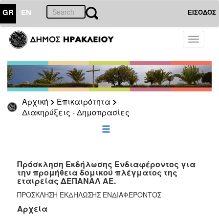
GR
EN
ΕΙΣΟΔΟΣ
ΕΠΙΚΑΙΡΟΤΗΤΑ
Toggle
navigati
Διακηρύξεις
-
Δημοπρασίες
Αρχείο
Αρχική
Επικαιρότητα
Διακηρύξεις - Δημοπρασίες
ΔΗΜΟΤΗΣ
ΕΠΙΣΚΕΠΤΗΣ
Πρόσκληση Εκδήλωσης Ενδιαφέροντος για
την προμήθεια δομικού πλέγματος της
εταιρείας ΔΕΠΑΝΑΛ ΑΕ.
ΗΡΑΚΛΕΙΟ
ΓΙΑ...
ΠΡΟΣΚΛΗΣΗ ΕΚΔΗΛΩΣΗΣ ΕΝΔΙΑΦΕΡΟΝΤΟΣ
Αρχεία