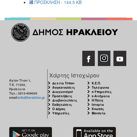
ΠΡΟΣΚΛΗΣΗ - 144.5 KB
Χάρτης Ιστοχώρου
Αγίου Τίτου 1,
Δελτία Τύπου
Κ.Ε.Π.
Τ.Κ. 71202,
Ανακοινώσεις
Τηλέφωνα
Ηράκλειο
Διαγωνισμοί
e-Υπηρεσίες
Τηλ.: 2813-409000
Προσλήψεις
e-Αιτήματα
email:
info@heraklion.gr
Διαβουλεύσεις
Η Πόλη
Εκδηλώσεις
Ιστορία
Ο Δήμος
Κνωσός
Υπηρεσίες
Μουσεία