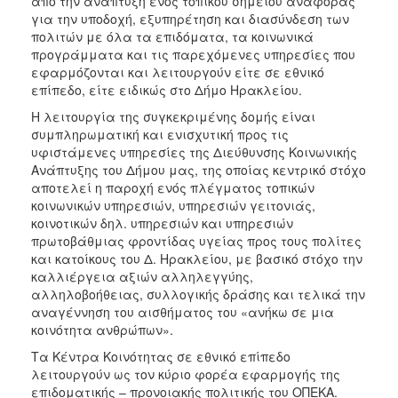
από την ανάπτυξη ενός τοπικού σημείου αναφοράς
για την υποδοχή, εξυπηρέτηση και διασύνδεση των
πολιτών με όλα τα επιδόματα, τα κοινωνικά
προγράμματα και τις παρεχόμενες υπηρεσίες που
Ο
εφαρμόζονται και λειτουργούν είτε σε εθνικό
ΤΟΠΟΣ
ΜΑΣ
επίπεδο, είτε ειδικώς στο Δήμο Ηρακλείου.
Η λειτουργία της συγκεκριμένης δομής είναι
Ο
συμπληρωματική και ενισχυτική προς τις
ΔΗΜΟΣ
υφιστάμενες υπηρεσίες της Διεύθυνσης Κοινωνικής
Ανάπτυξης του Δήμου μας, της οποίας κεντρικό στόχο
ΠΟΛΙΤΙΣΜΟΣ
αποτελεί η παροχή ενός πλέγματος τοπικών
κοινωνικών υπηρεσιών, υπηρεσιών γειτονιάς,
κοινοτικών δηλ. υπηρεσιών και υπηρεσιών
πρωτοβάθμιας φροντίδας υγείας προς τους πολίτες
και κατοίκους του Δ. Ηρακλείου, με βασικό στόχο την
καλλιέργεια αξιών αλληλεγγύης,
αλληλοβοήθειας, συλλογικής δράσης και τελικά την
αναγέννηση του αισθήματος του «ανήκω σε μια
κοινότητα ανθρώπων».
Τα Κέντρα Κοινότητας σε εθνικό επίπεδο
λειτουργούν ως τον κύριο φορέα εφαρμογής της
επιδοματικής – προνοιακής πολιτικής του ΟΠΕΚΑ.