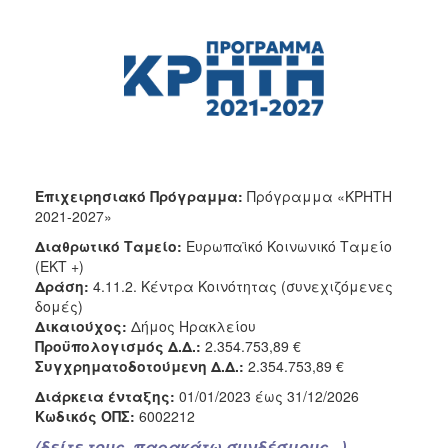
Κοινοτικής
Φροντίδας
(Κ.Α.Π.Η.)
Κέντρα
Δημιουργικής
Απασχόλησης
Παιδιών
(Κ.Δ.Α.Π.)
Κέντρα
Επιχειρησιακό Πρόγραμμα:
Πρόγραμμα «ΚΡΗΤΗ
Ημερήσιας
2021-2027»
Φροντίδας
Διαθρωτικό Ταμείο:
Ευρωπαϊκό Κοινωνικό Ταμείο
Ηλικιωμένων
(ΕΚΤ +)
(Κ.Η.Φ.Η.)
Δράση:
4.11.2. Κέντρα Κοινότητας (συνεχιζόμενες
Κ.Δ.Α.Π.Α.μεΑ.
δομές)
Δικαιούχος:
Δήμος Ηρακλείου
Αδειοδότηση
Προϋπολογισμός Δ.Δ.:
2.354.753,89 €
&
Συγχρηματοδοτούμενη Δ.Δ.:
2.354.753,89 €
Έλεγχος
Βρεφονηπιακών
Διάρκεια ένταξης:
01/01/2023 έως 31/12/2026
Σταθμών
Κωδικός ΟΠΣ:
6002212
Δημοτικό
(δείτε τους παρακάτω συνδέσμους...)