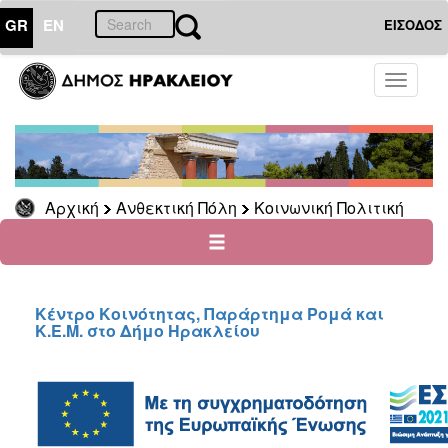
GR
EN
ΕΙΣΟΔΟΣ
ΑΝΘΕΚΤΙΚΗ
Toggle
ΠΟΛΗ
navigati
Κοινωνική
Πολιτική
Νέα
-
Αρχική
Ανθεκτική Πόλη
Κοινωνική Πολιτική
Ανακοινώσεις
Επιδόματα
&
Παροχές
για
Κέντρο Κοινότητας, Παράρτημα Ρομά και
Κ.Ε.Μ. στο Δήμο Ηρακλείου
Οικονομική
Αδυναμία
&
Φυσικές
Καταστροφές
Κέντρα