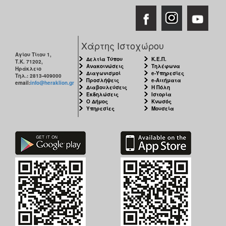
Χάρτης Ιστοχώρου
Αγίου Τίτου 1,
Δελτία Τύπου
Κ.Ε.Π.
Τ.Κ. 71202,
Ανακοινώσεις
Τηλέφωνα
Ηράκλειο
Διαγωνισμοί
e-Υπηρεσίες
Τηλ.: 2813-409000
Προσλήψεις
e-Αιτήματα
email:
info@heraklion.gr
Διαβουλεύσεις
Η Πόλη
Εκδηλώσεις
Ιστορία
Ο Δήμος
Κνωσός
Υπηρεσίες
Μουσεία