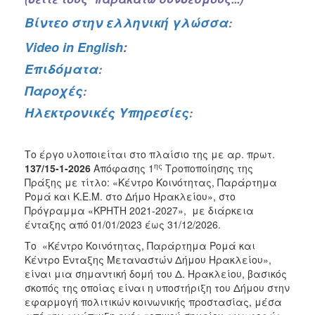
Ιατρείο
Βίντεο στην ελληνική γλώσσα
:
Ξενώνας
Φιλοξενίας
Video in English
:
Γυναικών
Επιδόματα
:
Κέντρο
Παροχές
:
Κοινότητας
Ηλεκτρονικές Υπηρεσίες
:
Δράσεις
Κοινωνικό
Φαρμακείο
Το έργο υλοποιείται στο πλαίσιο της με αρ. πρωτ.
ης
137/15-1-2026
Απόφασης 1
Τροποποίησης της
Κοινωνικό
Πράξης με τίτλο: «Κέντρο Κοινότητας, Παράρτημα
Παντοπωλείο
Ρομά και Κ.Ε.Μ. στο Δήμο Ηρακλείου», στο
Ισότητα
Πρόγραμμα «ΚΡΗΤΗ 2021-2027», με διάρκεια
των
ένταξης από 01/01/2023 έως 31/12/2026.
Φύλων
Το «Κέντρο Κοινότητας, Παράρτημα Ρομά και
Υγεία
Κέντρο Ένταξης Μεταναστών Δήμου Ηρακλείου»,
είναι μια σημαντική δομή του Δ. Ηρακλείου, βασικός
Αυτόματοι
σκοπός της οποίας είναι η υποστήριξη του Δήμου στην
Απινιδωτές
εφαρμογή πολιτικών κοινωνικής προστασίας, μέσα