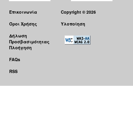
Επικοινωνία
Copyright © 2026
Όροι Χρήσης
Υλοποίηση
Δήλωση
Προσβασιμότητας
Πλοήγηση
FAQs
RSS