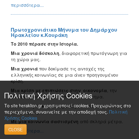
περισσότερα...
Πρωτοχρονιάτικο Μήνυμα του Δημάρχου
Ηρακλείου κ.Κουράκη
Το 2010 πέρασε στην Ιστορία.
Μια χρονιά δύσκολη
, διαφορετική πρωτόγνωρη για
τη χώρα μας.
Μια χρονιά
που δοκίμασε τις αντοχές της
ελληνικής κοινωνίας σε μια άνευ προηγουμένου
κρίση.
Μια κρίση με επιπτώσεις στην οικονομία
, την
Πολιτική Χρήσης Cookies
κοινωνική συνοχή και το πολιτικό σύστημα.
Το site heraklion.gr χρησιμοποιεί cookies. Προχωρώντας στο
Με αλλαγές και ανατροπές
σε δικαιώματα και
περιεχόμενο, συναινείτε με την αποδοχή τους.
Πολιτική
κατακτήσεις.
Χρήσης Cookies
Με μια κοινωνία σαστισμένη
από σκληρά μέτρα.
CLOSE
περισσότερα...