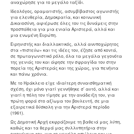
αναχώρησε για το μεγάλο ταξίδι.
Ιδεολόγος, οραματιστής, ασυμβίβαστος αγωνιστής
για ελευθερία, Δημοκρατία, και κοινωνική
Δικαιοσύνη, αφιέρωσε όλες του τις δυνάμεις στην
προσπάθεια για μια ενιαία Αριστερά, αλλά και
μια ενωμένη Ευρώπη.
Ειρηνιστής και διαλλακτικός, αλλά ανυποχώρητος
στα «πιστεύω» και τις ιδέες του, έζησε από κοντά,
σε πρωταγωνιστικό ρόλο, όλα τα μεγάλα γεγονότα
της γενιάς του και άφησε την σφραγίδα του στην
πορεία της Αριστεράς και της χώρας, για πενήντα
και πάνω χρόνια.
Με το Ηράκλειο είχε ιδιαίτερη συναισθηματική
σχέση, όχι μόνο γιατί γεννήθηκε σ’ αυτό, αλλά και
γιατί η πόλη τον τίμησε με την ανάδειξη του, για
πρώτη φορά στο αξίωμα του βουλευτή, σε μια
εξαιρετικά δύσκολη για την Αριστερά περίοδο
(1961).
Ως Δημοτική Αρχή εκφράζουμε τη βαθειά μας λύπη,
καθώς και τα θερμά μας συλλυπητήρια στην
οικογένεια του, για τη μεγάλη απώλεια και ως