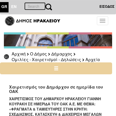
GR
EN
ΕΙΣΟΔΟΣ
Ο
Toggle
ΔΗΜΟΣ
navigati
Δήμαρχος
Ομιλίες
-
Χαιρετισμοί
Αρχική
Ο Δήμος
Δήμαρχος
-
Ομιλίες - Χαιρετισμοί - Δηλώσεις
Αρχείο
Δηλώσεις
Αρχείο
2024
-
Χαιρετισμός του Δημάρχου σε ημερίδα του
ΟΑΚ
2014
-
ΧΑΙΡΕΤΙΣΜΟΣ ΤΟΥ ΔΗΜΑΡΧΟΥ ΗΡΑΚΛΕΙΟΥ ΓΙΑΝΝΗ
2023
ΚΟΥΡΑΚΗ ΣΕ ΗΜΕΡΙΔΑ ΤΟΥ ΟΑΚ Α.Ε. ΜΕ ΘΕΜΑ:
«ΦΡΑΓΜΑΤΑ & ΤΑΜΙΕΥΤΗΡΕΣ ΣΤΗΝ ΚΡΗΤΗ:
2007
ΣΧΕΔΙΑΣΜΟΣ, ΚΑΤΑΣΚΕΥΗ & ΔΙΑΧΕΙΡΙΣΗ ΜΕΓΑΛΩΝ
-