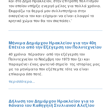
και στο Δήμο Ηρακλείου, στην επιτροπή πολιτισμού
του οποίου υπήρξε ενεργό μέλος για πολλά χρόνια.
Εκφράζω τα θερμά μου συλλυπητήρια στην
οικογένεια του και εύχομαι να είναι ελαφρύ το
κρητικό χώμα που θα τον σκεπάσει.¨
Μήνυμα Δημάρχου Ηρακλείου για την 40η
Επέτειο από την Εξέγερση του Πολυτεχνείου
40 χρό­νια πέρασαν α­πό την ε­ξέ­γερ­ση του
Πολυτεχνείου το Νο­έμ­βρη του 1973 που ζει και
παραμένει ένας φωτεινό σημείο της ιστορίας μας
με τα μηνύματα που εξέπεμπε τότε να είναι
επίκαιρα όσο ποτέ.
περισσότερα...
Δήλωση του Δημάρχου Ηρακλείου για το
θάνατο του Καθηγητή Στυλιανού Αλεξίου