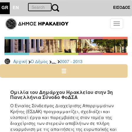
GR
EN
ΕΙΣΟΔΟΣ
Ο
Toggle
ΔΗΜΟΣ
navigati
Δήμαρχος
Ομιλίες
-
Χαιρετισμοί
...
Αρχική
Ο Δήμος
2007 - 2013
-
Δηλώσεις
Αρχείο
2024
Ομιλία του Δημάρχου Ηρακλείου στην 3η
-
Πανελλήνια Σύνοδο ΦοΔΣΑ
2014
O Ενιαίος Σύνδεσμος Διαχείρισης Απορριμμάτων
-
Κρήτης (ΕΣΔΑΚ) προγραμματίζει, σχεδιάζει και
2023
υλοποιεί έργα και παρεμβάσεις στον τομέα της
διαχείρισης των στερεών αποβλήτων σε πλήρη
2007
εναρμόνιση με τις απαιτήσεις της ευρωπαϊκής και
-