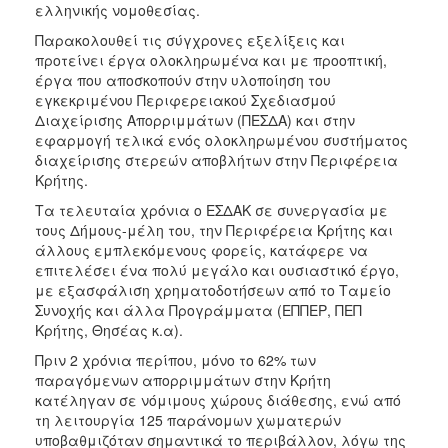
ελληνικής νομοθεσίας.
2013
Παρακολουθεί τις σύγχρονες εξελίξεις και
Απολογισμός
προτείνει έργα ολοκληρωμένα και με προοπτική,
Έργου
έργα που αποσκοπούν στην υλοποίηση του
εγκεκριμένου Περιφερειακού Σχεδιασμού
Διαχείρισης Απορριμμάτων (ΠΕΣΔΑ) και στην
εφαρμογή τελικά ενός ολοκληρωμένου συστήματος
διαχείρισης στερεών αποβλήτων στην Περιφέρεια
Ο
ΤΟΠΟΣ
Κρήτης.
ΜΑΣ
Τα τελευταία χρόνια ο ΕΣΔΑΚ σε συνεργασία με
τους Δήμους-μέλη του, την Περιφέρεια Κρήτης και
ΠΟΛΙΤΙΣΜΟΣ
άλλους εμπλεκόμενους φορείς, κατάφερε να
επιτελέσει ένα πολύ μεγάλο και ουσιαστικό έργο,
ΑΝΘΕΚΤΙΚΗ
με εξασφάλιση χρηματοδοτήσεων από το Ταμείο
ΠΟΛΗ
Συνοχής και άλλα Προγράμματα (ΕΠΠΕΡ, ΠΕΠ
Κρήτης, Θησέας κ.α).
Πριν 2 χρόνια περίπου, μόνο το 62% των
παραγόμενων απορριμμάτων στην Κρήτη
κατέληγαν σε νόμιμους χώρους διάθεσης, ενώ από
τη λειτουργία 125 παράνομων χωματερών
υποβαθμιζόταν σημαντικά το περιβάλλον, λόγω της