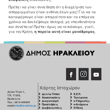
Πρέπει να γίνει συνείδηση ότι η διαχείριση των
απορριμμάτων είναι ευθύνη όλων μας! Για να τα
καταφέρουμε είναι απαραίτητο και τα επόμενα
χρόνια να δουλέψουμε σκληρά, με υπευθυνότητα
και συνέπεια! Πρέπει όμως να το κάνουμε, γιατί,
για την Κρήτη,
η πορεία αυτή είναι
μονόδρομος
.
Χάρτης Ιστοχώρου
Αγίου Τίτου 1,
Δελτία Τύπου
Κ.Ε.Π.
Τ.Κ. 71202,
Ανακοινώσεις
Τηλέφωνα
Ηράκλειο
Διαγωνισμοί
e-Υπηρεσίες
Τηλ.: 2813-409000
Προσλήψεις
e-Αιτήματα
email:
info@heraklion.gr
Διαβουλεύσεις
Η Πόλη