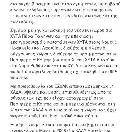
διαφυγής βιοαερίου και στραγγισμάτων, με σοβαρό
κίνδυνο εκδήλωσης πυρκαγιών και ρύπανσης των
επιφανειακών και υπόγειων υδάτων καθώς και της
θάλασσας.
Σήμερα με την κατασκευή του νέου κυττάρου στο
ΧΥΤΑ Πέρα Γαλήνων και την επέκταση /
εκσυγχρονισμό 5 υφιστάμενων ΧΥΤΑ στους Νομούς
Ηρακλείου και Λασιθίου, διαθέτουμε πλέον 8
σύγχρονους χώρους διάθεσης απορριμμάτων στην
Περιφέρεια Κρήτης (συμπεριλ. του ΧΥΤΑ Αμαρίου
στο Νομό Ρεθύμνου και του ΧΥΤΑ των Χανίων) και το
ποσοστό ασφαλούς διάθεσης έχει αυξηθεί στο 95%
περίπου.
Με πρωτοβουλία του ΕΣΔΑΚ αποκαταστάθηκαν 51
ΧΑΔΑ, υψηλής και μέσης επικινδυνότητας από το
σύνολο των 125 που είχαν καταγραφεί στην
Περιφέρεια Κρήτης και συμπεριλαμβάνονται στη
λίστα των ΧΑΔΑ για τους οποίους η χώρα μας έχει
παραπεμφθεί στο Ευρωπαϊκό Δικαστήριο.
Επίσης έχουμε κάνει αποφασιστικά βήματα στην
ανακύκλωση. Μόνο το 2008 στο ΚΔΑΥ Ηρακλείου