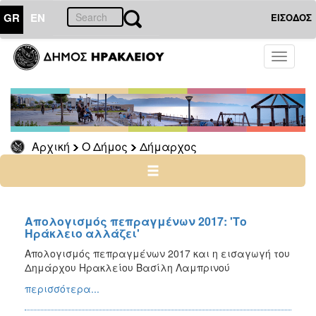
GR
EN
ΕΙΣΟΔΟΣ
Ο
Toggle
ΔΗΜΟΣ
navigati
Δήμαρχος
Ομιλίες
-
Χαιρετισμοί
Αρχική
Ο Δήμος
Δήμαρχος
-
Δηλώσεις
Απολογισμός
Έργου
Απολογισμός πεπραγμένων 2017: 'Το
Ηράκλειο αλλάζει'
Απολογισμός πεπραγμένων 2017 και η εισαγωγή του
Δημάρχου Ηρακλείου Βασίλη Λαμπρινού
Ο
ΤΟΠΟΣ
περισσότερα...
ΜΑΣ