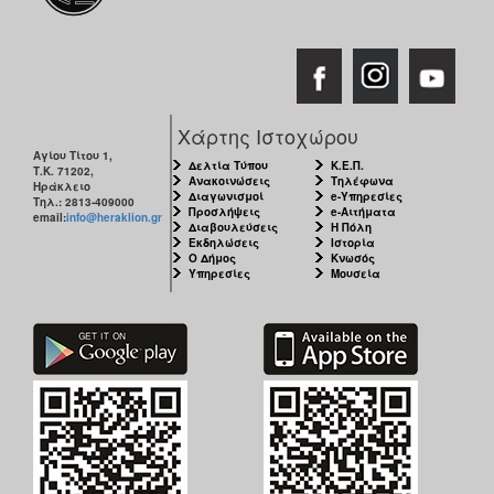
Χάρτης Ιστοχώρου
Αγίου Τίτου 1,
Δελτία Τύπου
Κ.Ε.Π.
Τ.Κ. 71202,
Ανακοινώσεις
Τηλέφωνα
Ηράκλειο
Διαγωνισμοί
e-Υπηρεσίες
Τηλ.: 2813-409000
Προσλήψεις
e-Αιτήματα
email:
info@heraklion.gr
Διαβουλεύσεις
Η Πόλη
Εκδηλώσεις
Ιστορία
Ο Δήμος
Κνωσός
Υπηρεσίες
Μουσεία