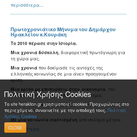
περισσότερα...
Πρωτοχρονιάτικο Μήνυμα του Δημάρχου
Ηρακλείου κ.Κουράκη
Το 2010 πέρασε στην Ιστορία.
Μια χρονιά δύσκολη
, διαφορετική πρωτόγνωρη για
τη χώρα μας.
Μια χρονιά
που δοκίμασε τις αντοχές της
ελληνικής κοινωνίας σε μια άνευ προηγουμένου
κρίση.
Μια κρίση με επιπτώσεις στην οικονομία
, την
Πολιτική Χρήσης Cookies
κοινωνική συνοχή και το πολιτικό σύστημα.
Το site heraklion.gr χρησιμοποιεί cookies. Προχωρώντας στο
Με αλλαγές και ανατροπές
σε δικαιώματα και
περιεχόμενο, συναινείτε με την αποδοχή τους.
Πολιτική
κατακτήσεις.
Χρήσης Cookies
Με μια κοινωνία σαστισμένη
από σκληρά μέτρα.
CLOSE
περισσότερα...