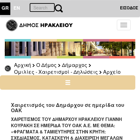
GR
EN
ΕΙΣΟΔΟΣ
Ο
Toggle
ΔΗΜΟΣ
navigati
Δήμαρχος
Ομιλίες
-
Χαιρετισμοί
Αρχική
Ο Δήμος
Δήμαρχος
-
Ομιλίες - Χαιρετισμοί - Δηλώσεις
Αρχείο
Δηλώσεις
Αρχείο
2024
-
Χαιρετισμός του Δημάρχου σε ημερίδα του
ΟΑΚ
2014
-
ΧΑΙΡΕΤΙΣΜΟΣ ΤΟΥ ΔΗΜΑΡΧΟΥ ΗΡΑΚΛΕΙΟΥ ΓΙΑΝΝΗ
2023
ΚΟΥΡΑΚΗ ΣΕ ΗΜΕΡΙΔΑ ΤΟΥ ΟΑΚ Α.Ε. ΜΕ ΘΕΜΑ:
«ΦΡΑΓΜΑΤΑ & ΤΑΜΙΕΥΤΗΡΕΣ ΣΤΗΝ ΚΡΗΤΗ:
2007
ΣΧΕΔΙΑΣΜΟΣ, ΚΑΤΑΣΚΕΥΗ & ΔΙΑΧΕΙΡΙΣΗ ΜΕΓΑΛΩΝ
-