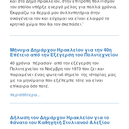
και στο Δήμο Ηρακλείου, στην επιτροπή πολιτισμού
του οποίου υπήρξε ενεργό μέλος για πολλά χρόνια.
Εκφράζω τα θερμά μου συλλυπητήρια στην
οικογένεια του και εύχομαι να είναι ελαφρύ το
κρητικό χώμα που θα τον σκεπάσει.¨
Μήνυμα Δημάρχου Ηρακλείου για την 40η
Επέτειο από την Εξέγερση του Πολυτεχνείου
40 χρό­νια πέρασαν α­πό την ε­ξέ­γερ­ση του
Πολυτεχνείου το Νο­έμ­βρη του 1973 που ζει και
παραμένει ένας φωτεινό σημείο της ιστορίας μας
με τα μηνύματα που εξέπεμπε τότε να είναι
επίκαιρα όσο ποτέ.
περισσότερα...
Δήλωση του Δημάρχου Ηρακλείου για το
θάνατο του Καθηγητή Στυλιανού Αλεξίου