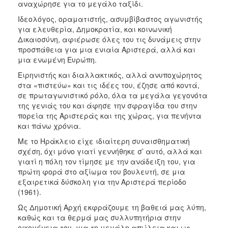
αναχώρησε για το μεγάλο ταξίδι.
Ιδεολόγος, οραματιστής, ασυμβίβαστος αγωνιστής
για ελευθερία, Δημοκρατία, και κοινωνική
Δικαιοσύνη, αφιέρωσε όλες του τις δυνάμεις στην
προσπάθεια για μια ενιαία Αριστερά, αλλά και
μια ενωμένη Ευρώπη.
Ειρηνιστής και διαλλακτικός, αλλά ανυποχώρητος
στα «πιστεύω» και τις ιδέες του, έζησε από κοντά,
σε πρωταγωνιστικό ρόλο, όλα τα μεγάλα γεγονότα
της γενιάς του και άφησε την σφραγίδα του στην
πορεία της Αριστεράς και της χώρας, για πενήντα
και πάνω χρόνια.
Με το Ηράκλειο είχε ιδιαίτερη συναισθηματική
σχέση, όχι μόνο γιατί γεννήθηκε σ’ αυτό, αλλά και
γιατί η πόλη τον τίμησε με την ανάδειξη του, για
πρώτη φορά στο αξίωμα του βουλευτή, σε μια
εξαιρετικά δύσκολη για την Αριστερά περίοδο
(1961).
Ως Δημοτική Αρχή εκφράζουμε τη βαθειά μας λύπη,
καθώς και τα θερμά μας συλλυπητήρια στην
οικογένεια του, για τη μεγάλη απώλεια και ως