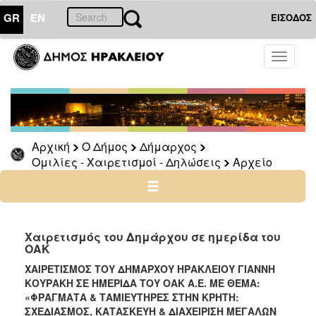
GR
EN
ΕΙΣΟΔΟΣ
Ο
Toggle
ΔΗΜΟΣ
navigati
Δήμαρχος
Ομιλίες
-
Χαιρετισμοί
Αρχική
Ο Δήμος
Δήμαρχος
-
Ομιλίες - Χαιρετισμοί - Δηλώσεις
Αρχείο
Δηλώσεις
Αρχείο
2024
-
Χαιρετισμός του Δημάρχου σε ημερίδα του
ΟΑΚ
2014
-
ΧΑΙΡΕΤΙΣΜΟΣ ΤΟΥ ΔΗΜΑΡΧΟΥ ΗΡΑΚΛΕΙΟΥ ΓΙΑΝΝΗ
2023
ΚΟΥΡΑΚΗ ΣΕ ΗΜΕΡΙΔΑ ΤΟΥ ΟΑΚ Α.Ε. ΜΕ ΘΕΜΑ:
«ΦΡΑΓΜΑΤΑ & ΤΑΜΙΕΥΤΗΡΕΣ ΣΤΗΝ ΚΡΗΤΗ:
2007
ΣΧΕΔΙΑΣΜΟΣ, ΚΑΤΑΣΚΕΥΗ & ΔΙΑΧΕΙΡΙΣΗ ΜΕΓΑΛΩΝ
-