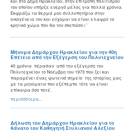
και στο Δήμο Ηρακλείου, στην επιτροπή πολιτισμού
του οποίου υπήρξε ενεργό μέλος για πολλά χρόνια.
Εκφράζω τα θερμά μου συλλυπητήρια στην
οικογένεια του και εύχομαι να είναι ελαφρύ το
κρητικό χώμα που θα τον σκεπάσει.¨
Μήνυμα Δημάρχου Ηρακλείου για την 40η
Επέτειο από την Εξέγερση του Πολυτεχνείου
40 χρό­νια πέρασαν α­πό την ε­ξέ­γερ­ση του
Πολυτεχνείου το Νο­έμ­βρη του 1973 που ζει και
παραμένει ένας φωτεινό σημείο της ιστορίας μας
με τα μηνύματα που εξέπεμπε τότε να είναι
επίκαιρα όσο ποτέ.
περισσότερα...
Δήλωση του Δημάρχου Ηρακλείου για το
θάνατο του Καθηγητή Στυλιανού Αλεξίου