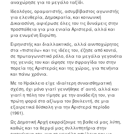
αναχώρησε για το μεγάλο ταξίδι.
Ιδεολόγος, οραματιστής, ασυμβίβαστος αγωνιστής
για ελευθερία, Δημοκρατία, και κοινωνική
Δικαιοσύνη, αφιέρωσε όλες του τις δυνάμεις στην
προσπάθεια για μια ενιαία Αριστερά, αλλά και
μια ενωμένη Ευρώπη.
Ειρηνιστής και διαλλακτικός, αλλά ανυποχώρητος
στα «πιστεύω» και τις ιδέες του, έζησε από κοντά,
σε πρωταγωνιστικό ρόλο, όλα τα μεγάλα γεγονότα
της γενιάς του και άφησε την σφραγίδα του στην
πορεία της Αριστεράς και της χώρας, για πενήντα
και πάνω χρόνια.
Με το Ηράκλειο είχε ιδιαίτερη συναισθηματική
σχέση, όχι μόνο γιατί γεννήθηκε σ’ αυτό, αλλά και
γιατί η πόλη τον τίμησε με την ανάδειξη του, για
πρώτη φορά στο αξίωμα του βουλευτή, σε μια
εξαιρετικά δύσκολη για την Αριστερά περίοδο
(1961).
Ως Δημοτική Αρχή εκφράζουμε τη βαθειά μας λύπη,
καθώς και τα θερμά μας συλλυπητήρια στην
οικογένεια του, για τη μεγάλη απώλεια και ως