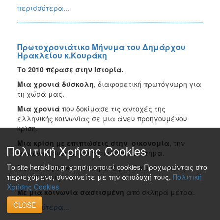
περισσότερα...
Πρωτοχρονιάτικο Μήνυμα του Δημάρχου
Ηρακλείου κ.Κουράκη
Το 2010 πέρασε στην Ιστορία.
Μια χρονιά δύσκολη
, διαφορετική πρωτόγνωρη για
τη χώρα μας.
Μια χρονιά
που δοκίμασε τις αντοχές της
ελληνικής κοινωνίας σε μια άνευ προηγουμένου
κρίση.
Μια κρίση με επιπτώσεις στην οικονομία
, την
Πολιτική Χρήσης Cookies
κοινωνική συνοχή και το πολιτικό σύστημα.
Το site heraklion.gr χρησιμοποιεί cookies. Προχωρώντας στο
Με αλλαγές και ανατροπές
σε δικαιώματα και
περιεχόμενο, συναινείτε με την αποδοχή τους.
Πολιτική
κατακτήσεις.
Χρήσης Cookies
Με μια κοινωνία σαστισμένη
από σκληρά μέτρα.
CLOSE
περισσότερα...