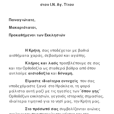
2013
στον Ι.Ν. Αγ. Τίτου
Απολογισμός
Έργου
Παναγιώτατε,
Μακαριότατοι,
Προκαθήμενοι των Εκκλησιών
Ο
ΤΟΠΟΣ
ΜΑΣ
Η Κρήτη
, σας υποδέχεται με βαθιά
αισθήματα χαράς, σεβασμού και αγάπης.
ΠΟΛΙΤΙΣΜΟΣ
Κλήρος και λαός
προσβλέπουμε σε σας
και την Ορθοδοξία ως σταθερά βάθρα από όπου
ΑΝΘΕΚΤΙΚΗ
αντλούμε
αισιοδοξία
και
δύναμη.
ΠΟΛΗ
Είμαστε ιδιαίτερα ευτυχείς
που σας
υποδεχόμαστε ξανά στο Ηράκλειο, τη φορά
μάλιστα αυτή μαζί με τις ηγεσίες των
¨όπου γης¨
Ορθοδόξων εκκλησιών, γεγονός ιστορικής σημασίας,
ιδιαίτερα τιμητικό για το νησί μας, την Κρήτη μας.
Στο πρόσωπό σας
συμβολίζονται αιώνες
αγώνων και περιπετειών του γένους και της