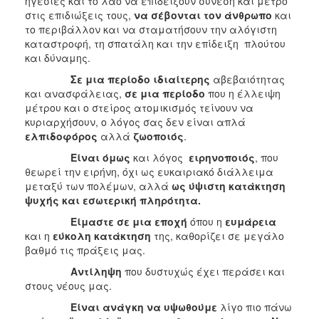
ηγεσίες και το λαό να επιδείξουν σύνεση και μέτρο
στις επιδιώξεις τους,
να σέβονται τον άνθρωπο
και
το περιβάλλον και να σταματήσουν την αλόγιστη
καταστροφή, τη σπατάλη και την επίδειξη πλούτου
και δύναμης.
Σε μια περίοδο ιδιαίτερης
αβεβαιότητας
και ανασφάλειας,
σε μια περίοδο
που η έλλειψη
μέτρου και ο στείρος ατομικισμός τείνουν να
κυριαρχήσουν, ο λόγος σας δεν είναι απλά
ελπιδοφόρος
αλλά
ζωοποιός
.
Είναι όμως
και λόγος
ειρηνοποιός
, που
θεωρεί την ειρήνη, όχι ως ευκαιριακό διάλλειμα
μεταξύ των πολέμων, αλλά
ως ύψιστη κατάκτηση
ψυχής και εσωτερική πληρότητα.
Είμαστε σε μια εποχή
όπου
η
ευμάρεια
και η
εύκολη κατάκτηση
της, καθορίζει σε μεγάλο
βαθμό τις πράξεις μας.
Αντίληψη
που δυστυχώς έχει περάσει και
στους νέους μας.
Είναι ανάγκη να υψωθούμε
λίγο πιο πάνω