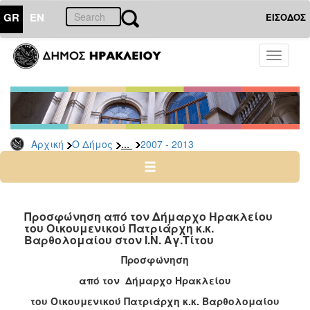
GR
EN
ΕΙΣΟΔΟΣ
Ο
Toggle
ΔΗΜΟΣ
navigati
Δήμαρχος
Ομιλίες
-
Χαιρετισμοί
...
Αρχική
Ο Δήμος
2007 - 2013
-
Δηλώσεις
Αρχείο
2024
Προσφώνηση από τον Δήμαρχο Ηρακλείου
-
του Οικουμενικού Πατριάρχη κ.κ.
Βαρθολομαίου στον Ι.Ν. Αγ.Τίτου
2014
-
Προσφώνηση
2023
από τον Δήμαρχο Ηρακλείου
2007
του Οικουμενικού Πατριάρχη κ.κ. Βαρθολομαίου
-