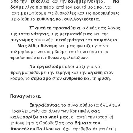
από την
¨ευκολία¨
και την
καθημερινότητα. Να
δούμε
λίγο πιο πέρα από τον εαυτό μας και να
αντιμετωπίσομε τις δυσκολίες και τις προσκλήσεις
με αίσθημα
ευθύνης
και
συλλογικότητα.
Σ'' αυτή τη προσπάθεια,
ο δικός σας λόγος,
της
ταπεινότητας
, της
μετριοπάθειας
και της
συγνώμης
αποπνέει
σταθερότητα
και
ασφάλεια
.
Μας δίδει δύναμη
και μας φωτίζει για να
τολμήσουμε να υπερβούμε τα στενά όρια των
προσωπικών και εθνικών φιλοδοξιών.
Να εργαστούμε
όλοι μαζί για να
πραγματώσουμε την
ειρήνη
και την
αγάπη
στον
κόσμο, το
σεβασμό
στον
άνθρωπο
και τη
φύση
.
Παναγιώτατε,
Εκφράζοντας τα
συναισθήματα όλων των
Ηρακλειωτών και όλων των Κρητικών,
σας
καλωσορίζω στο νησί μας
, σ'' αυτή την ιστορική
επίσκεψη της Ορθοδοξίας στα
Βήματα του
Αποστόλου Παύλου
και έχω την βεβαιότητα ότι η