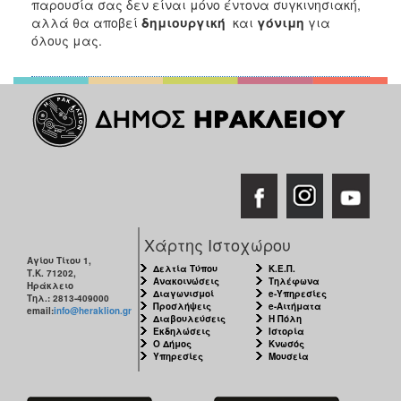
παρουσία σας δεν είναι μόνο έντονα συγκινησιακή,
αλλά θα αποβεί
δημιουργική
και
γόνιμη
για
όλους μας.
Χάρτης Ιστοχώρου
Αγίου Τίτου 1,
Δελτία Τύπου
Κ.Ε.Π.
Τ.Κ. 71202,
Ανακοινώσεις
Τηλέφωνα
Ηράκλειο
Διαγωνισμοί
e-Υπηρεσίες
Τηλ.: 2813-409000
Προσλήψεις
e-Αιτήματα
email:
info@heraklion.gr
Διαβουλεύσεις
Η Πόλη
Εκδηλώσεις
Ιστορία
Ο Δήμος
Κνωσός
Υπηρεσίες
Μουσεία