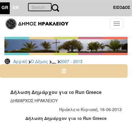
GR
EN
ΕΙΣΟΔΟΣ
Ο
Toggle
ΔΗΜΟΣ
navigati
Δήμαρχος
Ομιλίες
-
Χαιρετισμοί
...
Αρχική
Ο Δήμος
2007 - 2013
-
Δηλώσεις
Αρχείο
2024
Δήλωση Δημάρχου για το Run Greece
-
ΔΗΜΑΡΧΟΣ ΗΡΑΚΛΕΙΟΥ
2014
Ηράκλειο Κυριακή, 16-06-2013
-
2023
Δήλωση Δημάρχου για το Run Greece
2007
-