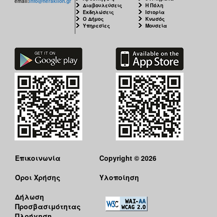
email:
info@heraklion.gr
Διαβουλεύσεις
Η Πόλη
Εκδηλώσεις
Ιστορία
Ο Δήμος
Κνωσός
Υπηρεσίες
Μουσεία
Επικοινωνία
Copyright © 2026
Όροι Χρήσης
Υλοποίηση
Δήλωση
Προσβασιμότητας
Πλοήγηση