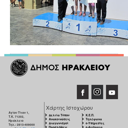
Χάρτης Ιστοχώρου
Αγίου Τίτου 1,
Δελτία Τύπου
Κ.Ε.Π.
Τ.Κ. 71202,
Ανακοινώσεις
Τηλέφωνα
Ηράκλειο
Διαγωνισμοί
e-Υπηρεσίες
Τηλ.: 2813-409000
Προσλήψεις
e-Αιτήματα