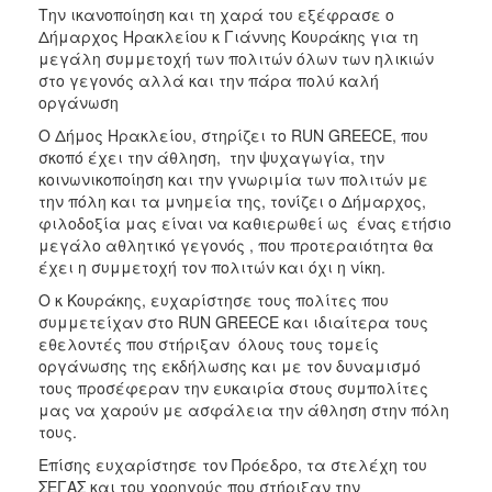
Την ικανοποίηση και τη χαρά του εξέφρασε ο
2013
Δήμαρχος Ηρακλείου κ Γιάννης Κουράκης για τη
Απολογισμός
μεγάλη συμμετοχή των πολιτών όλων των ηλικιών
Έργου
στο γεγονός αλλά και την πάρα πολύ καλή
οργάνωση
Ο Δήμος Ηρακλείου, στηρίζει το RUN GREECE, που
σκοπό έχει την άθληση, την ψυχαγωγία, την
κοινωνικοποίηση και την γνωριμία των πολιτών με
Ο
ΤΟΠΟΣ
την πόλη και τα μνημεία της, τονίζει ο Δήμαρχος,
ΜΑΣ
φιλοδοξία μας είναι να καθιερωθεί ως ένας ετήσιο
μεγάλο αθλητικό γεγονός , που προτεραιότητα θα
ΠΟΛΙΤΙΣΜΟΣ
έχει η συμμετοχή τον πολιτών και όχι η νίκη.
Ο κ Κουράκης, ευχαρίστησε τους πολίτες που
ΑΝΘΕΚΤΙΚΗ
συμμετείχαν στο RUN GREECE και ιδιαίτερα τους
ΠΟΛΗ
εθελοντές που στήριξαν όλους τους τομείς
οργάνωσης της εκδήλωσης και με τον δυναμισμό
τους προσέφεραν την ευκαιρία στους συμπολίτες
μας να χαρούν με ασφάλεια την άθληση στην πόλη
τους.
Επίσης ευχαρίστησε τον Πρόεδρο, τα στελέχη του
ΣΕΓΑΣ και του χορηγούς που στήριξαν την