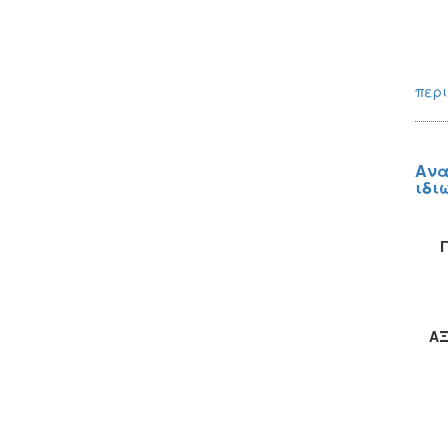
ΣΥ
περι
Ανα
ιδι
ΑΞ
Δ