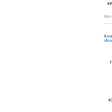
ΚΡ
περι
Ανα
ιδι
Α