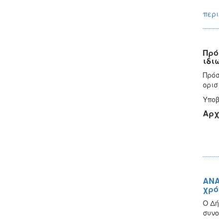
περι
Πρό
ιδι
Πρόσ
ορισ
Υποβ
Αρχ
ΑΝΑ
χρό
Ο Δή
συνο