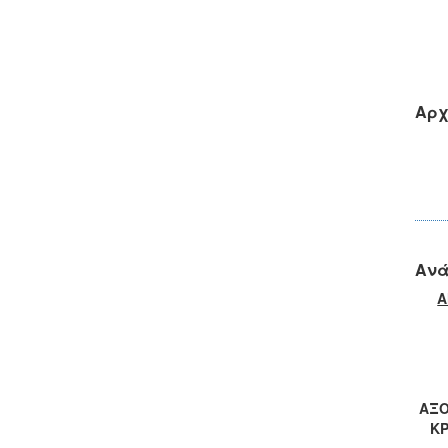
Αρχ
Ανά
Α
στ
ΑΞΟ
ΚΡ