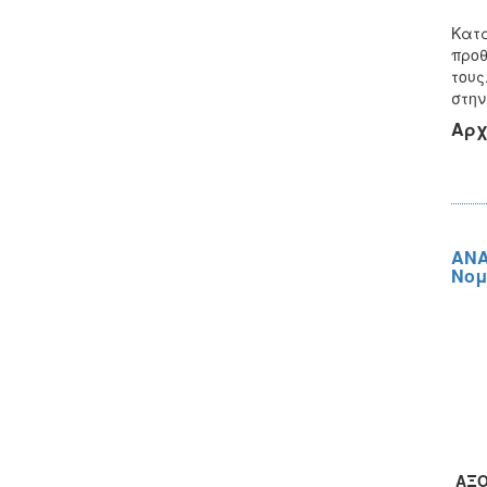
Κατά
προθ
τους
στην
Αρχ
ΑΝΑ
Νομ
ΑΞΟ