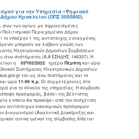
σμού για την Υπηρεσία «Ψηφιακό
Δήμου Ηρακλείου (ΟΠΣ 5050840).
ό, άνω των ορίων, με σφραγισμένες
ι Πολιτισμικού Περιεχομένου Δήμου
ί το υποέργο 1 της αντίστοιχης ενταγμένης
ρόμενοι μπορούν να λάβουν γνώση των
ματος Ηλεκτρονικών Δημοσίων Συμβάσεων
ς άνω συστήματος (Α.Α ΕΣΗΔΗΣ: 146337). Η
η
 είναι η
03
/02/2022
ημέρα
Πέμπτη
και ώρα
Εθνικού Συστήματος Ηλεκτρονικών Δημοσίων
eus.gov.gr του ως άνω συστήματος και το
και ώρα
11:00 π.μ.
Οι συμμετέχοντες στο
ρά για το σύνολο της υπηρεσίας. Η σύμβαση
 άποψη προσφοράς, βάσει της βέλτιστης
γία η οποία θα προκύψει από την συσχέτιση
των αντίστοιχων οικονομικών προσφορών
ου διαγωνισμού (Αναλυτική Διακήρυξης και
ομικού αντικειμένου της σύμβασης δίδεται