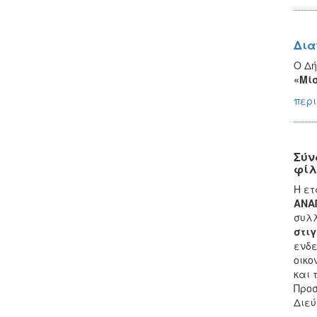
Δια
Ο Δή
«Μί
περι
Σύν
φίλ
Η ετ
ΑΝΑ
συλλ
στιγ
ενδε
οικο
και 
Προσ
Διεύ