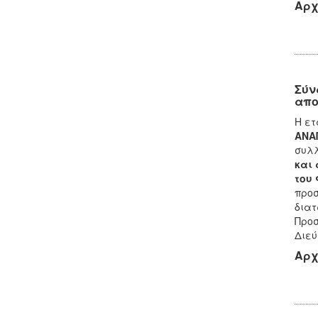
Αρχ
Σύν
απο
Η ετ
ΑΝΑ
συλλ
και
του 
προσ
διατ
Προσ
Διεύ
Αρχ