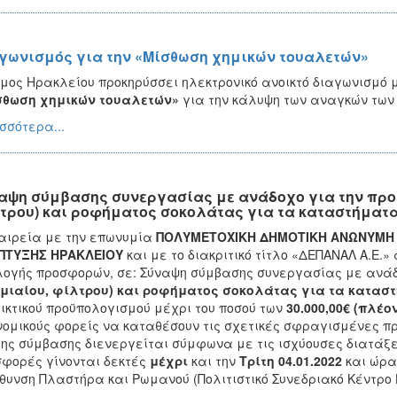
γωνισμός για την «Μίσθωση χημικών τουαλετών»
μος Ηρακλείου προκηρύσσει ηλεκτρονικό ανοικτό διαγωνισμό
σθωση χημικών τουαλετών»
για την κάλυψη των αναγκών των
σσότερα...
αψη σύμβασης συνεργασίας με ανάδοχο για την προμ
τρου) και ροφήματος σοκολάτας για τα καταστήματα
αιρεία με την επωνυμία
ΠΟΛΥΜΕΤΟΧΙΚΗ ΔΗΜΟΤΙΚΗ ΑΝΩΝΥΜΗ Ε
ΠΤΥΞΗΣ ΗΡΑΚΛΕΙΟΥ
και με το διακριτικό τίτλο «ΔΕΠΑΝΑΛ Α.Ε.» 
ογής προσφορών, σε: Σύναψη σύμβασης συνεργασίας με ανάδ
μιαίου, φίλτρου) και ροφήματος σοκολάτας για τα κατασ
ικτικού προϋπολογισμού μέχρι του ποσού των
30.000,00€ (πλέο
νομικούς φορείς να καταθέσουν τις σχετικές σφραγισμένες π
της σύμβασης διενεργείται σύμφωνα με τις ισχύουσες διατάξε
φορές γίνονται δεκτές
μέχρι
και την
Τρίτη 04.01.2022
και ώρ
θυνση Πλαστήρα και Ρωμανού (Πολιτιστικό Συνεδριακό Κέντρο 