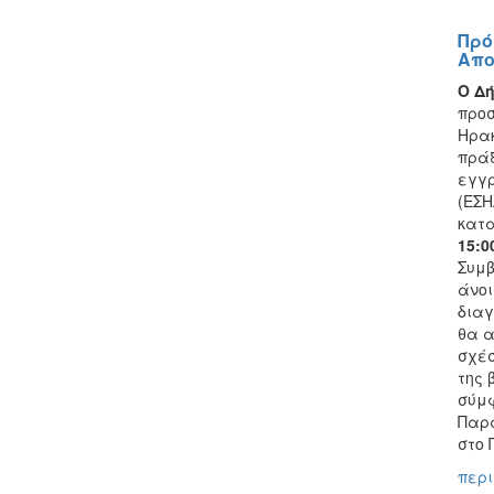
Πρό
Απο
Ο Δ
προσ
Ηρακ
πράξ
εγγρ
(ΕΣΗ
κατα
15:0
Συμβ
άνοι
διαγ
θα α
σχέσ
της 
σύμφ
Παρα
στο 
περι