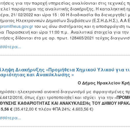
τήσεις για την παροχή υπηρεσίας αναλύονται στις τεχνικές 
ελεί παράρτημα της αναλυτικής διακήρυξης. Η καταληκτική η
έρα, 21/ 02/2022 και ώρα 15 : 00 Η διαδικασία θα διενεργηθεί
ήματος Ηλεκτρονικών Δημοσίων Συμβάσεων (Ε.Σ.Η.Δ.Η.Σ.), Α.Α 
promitheus.gov.gr
του ως άνω συστήματος και η αποσφράγιση των 
α Παρασκευή και ώρα 11:00 π.μ. Αναλυτικά στοιχεία για την 
τήσεις δίδονται στο με αρ. πρωτ. 128465/2021 τεύχος διαγωνι
σσότερα...
ίληψη Διακήρυξης «Προμήθεια Χημικού Υλικού για τι
αριότητας και Ανακύκλωσης »
Ο Δήμος Ηρακλείου Κρή
ηρύσσει ηλεκτρονικό ανοικτό διαγωνισμό με σφραγισμένες 
Ν.4412/2016, όπως έχει τροποποιηθεί και ισχύει για την «
ΠΡΟΜΗ
ΥΘΥΝΣΗΣ ΚΑΘΑΡΙΟΤΗΤΑΣ ΚΑΙ ΑΝΑΚΥΚΛΩΣΗς ΤΟΥ ΔΗΜΟΥ ΗΡΑΚ
15,56 €
(35.412,00 € πλέον ΦΠΑ 24%: 4.603,56 €)
σσότερα...