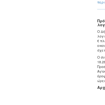
περι
Πρό
λογ
Ο Δή
λογι
€ πλ
οικο
σχετ
Ο συ
18.2
Προσ
Αγίο
όροφ
ώρες
Αρχ