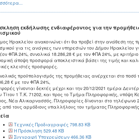
σσότερα...
σκληση εκδήλωσης ενδιαφέροντος για την προμήθει
ισμικού
μος Ηρακλείου ανακοινώνει ότι θα προβεί στην ανάθεση της 
σμικού για τις ανάγκες των υπηρεσιών του Δήμου Ηρακλείου γι
έον ΦΠΑ 24%, συνολικά 18.286,28 € με τον ΦΠΑ 24%, με κριτή
νομική άποψη προσφορά αποκλειστικά βάσει της τιμής και καλ
ικές κλειστές προσφορές.
νολικός προϋπολογισμός της προμήθειας ανέρχεται στο ποσό τ
86,28 € με τον ΦΠΑ 24%,
φορές γίνονται δεκτές μέχρι και την 20/12/2021 ημέρα Δευτέ
υ Τίτου 1 Τ.Κ. 71202, και προς το Τμήμα Πληροφορικής, υπόψη Κ
ος, Νέα Αλικαρνασσός. Πληροφορίες δίνονται στο τηλέφωνο 2
 από τους αρμόδιους υπαλλήλους του τμήματος Πληροφορικής
εία
Τεχνικές Προδιαγραφές 798.83 KB
Η Πρόσκληση 529.48 KB
Συγγραφή Υποχρεώσεων 466.36 KB