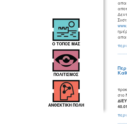
απαι
αποτ
Δευτ
Συστ
www.
ημέρ
απαι
Ο ΤΟΠΟΣ ΜΑΣ
περι
Περ
Καθ
ΠΟΛΙΤΙΣΜΟΣ
προκ
στο 
ΔΙΕ
ΑΝΘΕΚΤΙΚΗ ΠΟΛΗ
40.0
περι