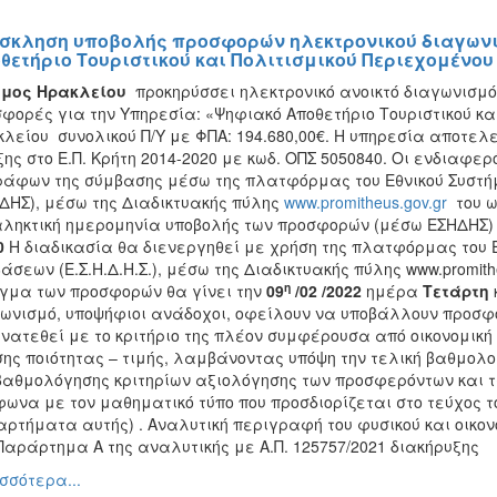
σκληση υποβολής προσφορών ηλεκτρονικού διαγωνι
θετήριο Τουριστικού και Πολιτισμικού Περιεχομένου 
ήμος Ηρακλείου
προκηρύσσει ηλεκτρονικό ανοικτό διαγωνισμ
φορές για την Υπηρεσία: «Ψηφιακό Αποθετήριο Τουριστικού κα
λείου συνολικού Π/Υ με ΦΠΑ: 194.680,00€. Η υπηρεσία αποτελε
ης στο Ε.Π. Κρήτη 2014-2020 με κωδ. ΟΠΣ 5050840. Οι ενδιαφε
άφων της σύμβασης μέσω της πλατφόρμας του Εθνικού Συστή
ΔΗΣ), μέσω της Διαδικτυακής πύλης
www.promitheus.gov.gr
του ω
ληκτική ημερομηνία υποβολής των προσφορών (μέσω ΕΣΗΔΗΣ)
0
Η διαδικασία θα διενεργηθεί με χρήση της πλατφόρμας του 
άσεων (Ε.Σ.Η.Δ.Η.Σ.), μέσω της Διαδικτυακής πύλης www.promith
η
γμα των προσφορών θα γίνει την
09
/02 /2022
ημέρα
Τετάρτη
ωνισμό, υποψήφιοι ανάδοχοι, οφείλουν να υποβάλλουν προσφο
νατεθεί με το κριτήριο της πλέον συμφέρουσα από οικονομική
ης ποιότητας – τιμής, λαμβάνοντας υπόψη την τελική βαθμολο
βαθμολόγησης κριτηρίων αξιολόγησης των προσφερόντων και 
ωνα με τον μαθηματικό τύπο που προσδιορίζεται στο τεύχος τ
ρτήματα αυτής) . Αναλυτική περιγραφή του φυσικού και οικον
Παράρτημα Α της αναλυτικής με Α.Π. 125757/2021 διακήρυξης
σσότερα...