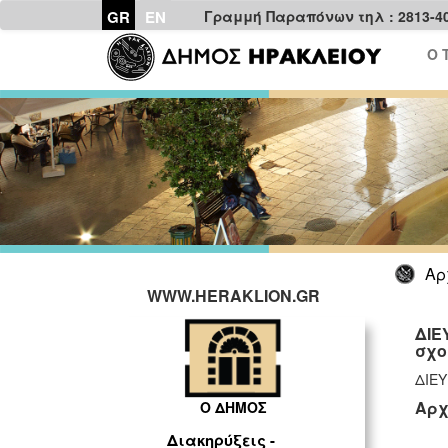
GR
EN
Γραμμή Παραπόνων τηλ : 2813-4
Ο 
Αρ
WWW.HERAKLION.GR
ΔΙΕ
σχο
ΔΙΕΥ
Αρχ
Ο ΔΗΜΟΣ
Διακηρύξεις -