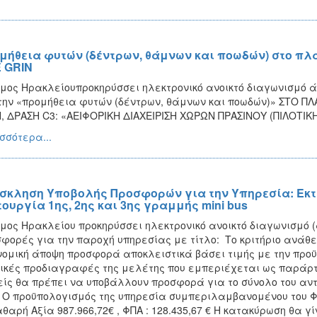
μήθεια φυτών (δέντρων, θάμνων και ποωδών) στο π
E GRIN
μος Ηρακλείουπροκηρύσσει ηλεκτρονικό ανοικτό διαγωνισμό
την «προμήθεια φυτών (δέντρων, θάμνων και ποωδών)» ΣΤΟ Π
, ΔΡΑΣΗ C3: «ΑΕΙΦΟΡΙΚΗ ΔΙΑΧΕΙΡΙΣΗ ΧΩΡΩΝ ΠΡΑΣΙΝΟΥ (ΠΙΛΟΤΙ
σσότερα...
σκληση Υποβολής Προσφορών για την Υπηρεσία: Εκτέ
τουργία 1ης, 2ης και 3ης γραμμής mini bus
μος Ηρακλείου προκηρύσσει ηλεκτρονικό ανοικτό διαγωνισμό 
φορές για την παροχή υπηρεσίας με τίτλο: Το κριτήριο ανάθ
νομική άποψη προσφορά αποκλειστικά βάσει τιμής με την προϋ
ικές προδιαγραφές της μελέτης που εμπεριέχεται ως παράρτη
ίς θα πρέπει να υποβάλλουν προσφορά για το σύνολο του αντικ
. O προϋπολογισμός της υπηρεσία συμπεριλαμβανομένου του ΦΠ
αθαρή Αξία 987.966,72€ , ΦΠΑ : 128.435,67 € Η κατακύρωση θα γί