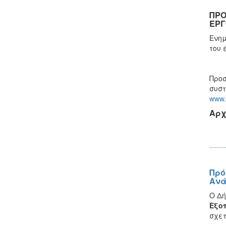
ΠΡΟ
ΕΡΓ
Ενημ
του 
Προσ
συστ
www.
Αρχ
Πρό
Ανά
Ο Δή
Εξοπ
σχετ