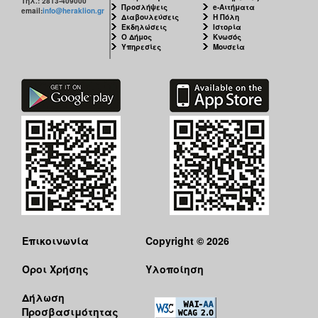
Τηλ.: 2813-409000
Προσλήψεις
e-Αιτήματα
email:
info@heraklion.gr
Διαβουλεύσεις
Η Πόλη
Εκδηλώσεις
Ιστορία
Ο Δήμος
Κνωσός
Υπηρεσίες
Μουσεία
Επικοινωνία
Copyright © 2026
Όροι Χρήσης
Υλοποίηση
Δήλωση
Προσβασιμότητας