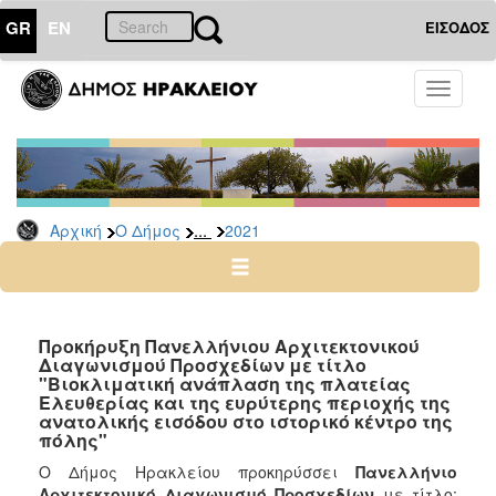
GR
EN
ΕΙΣΟΔΟΣ
Ο
Toggle
ΔΗΜΟΣ
navigati
Διακηρύξεις
-
Δημοπρασίες
Αρχείο
...
Αρχική
Ο Δήμος
2021
2026
2025
2024
Προκήρυξη Πανελλήνιου Αρχιτεκτονικού
2023
Διαγωνισμού Προσχεδίων με τίτλο
"Βιοκλιματική ανάπλαση της πλατείας
2022
Ελευθερίας και της ευρύτερης περιοχής της
ανατολικής εισόδου στο ιστορικό κέντρο της
2021
πόλης"
2020
Ο Δήμος Ηρακλείου προκηρύσσει
Πανελλήνιο
2019
Αρχιτεκτονικό Διαγωνισμό Προσχεδίων
με τίτλο: