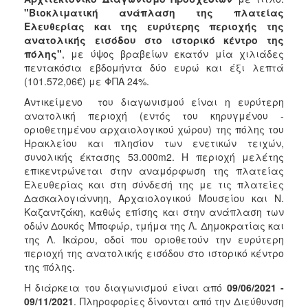
"Βιοκλιματική ανάπλαση της πλατείας
2018
Ελευθερίας και της ευρύτερης περιοχής της
2017
ανατολικής εισόδου στο ιστορικό κέντρο της
πόλης"
, με ύψος βραβείων εκατόν μία χιλιάδες
2016
πεντακόσια εβδομήντα δύο ευρώ και έξι λεπτά
2015
(101.572,06€) με ΦΠΑ 24%.
2013
Αντικείμενο του διαγωνισμού είναι η ευρύτερη
ανατολική περιοχή (εντός του κηρυγμένου -
οριοθετημένου αρχαιολογικού χώρου) της πόλης του
Ηρακλείου και πλησίον των ενετικών τειχών,
συνολικής έκτασης 53.000m2. Η περιοχή μελέτης
Ο
επικεντρώνεται στην αναμόρφωση της πλατείας
ΤΟΠΟΣ
Ελευθερίας και στη σύνδεσή της με τις πλατείες
ΜΑΣ
Δασκαλογιάννηη, Αρχαιολογικού Μουσείου και Ν.
Καζαντζάκη, καθώς επίσης και στην ανάπλαση των
ΠΟΛΙΤΙΣΜΟΣ
οδών Δουκός Μποφώρ, τμήμα της Λ. Δημοκρατίας και
της Λ. Ικάρου, οδοί που οριοθετούν την ευρύτερη
ΑΝΘΕΚΤΙΚΗ
περιοχή της ανατολικής εισόδου στο ιστορικό κέντρο
ΠΟΛΗ
της πόλης.
Η διάρκεια του διαγωνισμού είναι από
09/06/2021 -
09/11/2021
. Πληροφορίες δίνονται από την Διεύθυνση