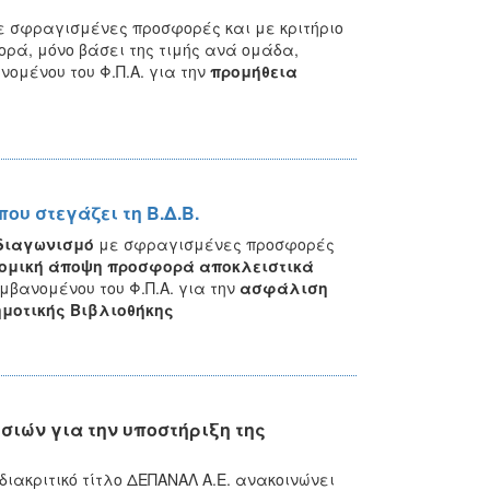
 σφραγισμένες προσφορές και με κριτήριο
ορά, μόνο βάσει
της τιμής ανά ομάδα,
μένου του Φ.Π.Α. για την
προμήθεια
υ στεγάζει τη Β.Δ.Β.
διαγωνισμό
με σφραγισμένες προσφορές
νομική άποψη προσφορά αποκλειστικά
βανομένου του Φ.Π.Α.
για την
ασφάλιση
ημοτικής Βιβλιοθήκης
ιών για την υποστήριξη της
ακριτικό τίτλο ΔΕΠΑΝΑΛ Α.Ε. ανακοινώνει