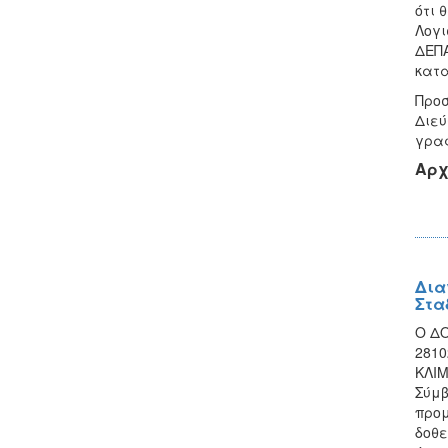
ότι 
Λογι
ΔΕΠΑ
κατα
Προσ
Διεύ
γραφ
Αρχ
Δια
Στα
Ο ΔΟ
2810
ΚΛΙΜ
Σύμβ
προμ
δοθε