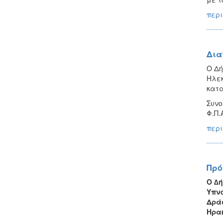
περι
Δια
Ο Δή
Ηλεκ
κατα
Συνο
Φ.Π.Α
περι
Πρό
Ο ∆ή
Υπνό
Δράσ
Ηρακ