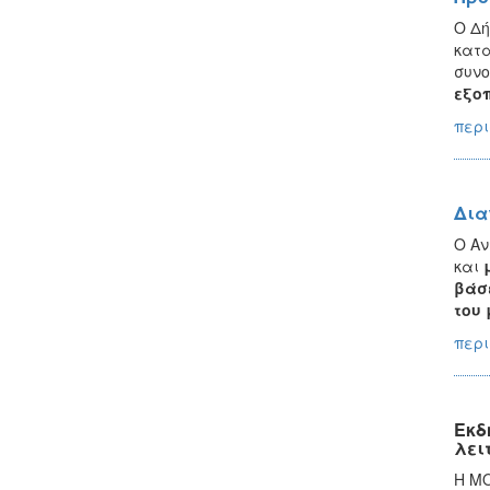
Ο Δή
κατ
συνο
εξο
περι
Δια
Ο Αν
και
βάσε
του 
περι
Εκδ
λει
Η ΜΟ