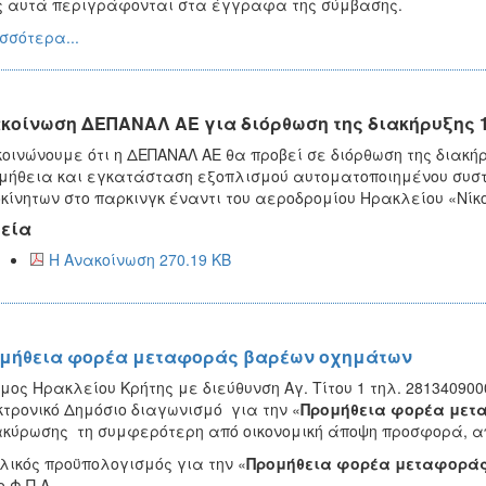
 αυτά περιγράφονται στα έγγραφα της σύμβασης.
σσότερα...
κοίνωση ΔΕΠΑΝΑΛ ΑΕ για διόρθωση της διακήρυξης 1
οινώνουμε ότι η ΔΕΠΑΝΑΛ ΑΕ θα προβεί σε διόρθωση της διακήρ
μήθεια και εγκατάσταση εξοπλισμού αυτοματοποιημένου συσ
κίνητων στο παρκινγκ έναντι του αεροδρομίου Ηρακλείου «Νί
εία
Η Ανακοίνωση 270.19 KB
μήθεια φορέα μεταφοράς βαρέων οχημάτων
μος Ηρακλείου Κρήτης με διεύθυνση Αγ. Τίτου 1 τηλ. 281340900
τρονικό Δημόσιο διαγωνισμό για την «
Προμήθεια φορέα μετ
κύρωσης τη συμφερότερη από οικονομική άποψη προσφορά, απ
λικός προϋπολογισμός για την «
Προμήθεια φορέα μεταφορά
ο Φ.Π.Α.