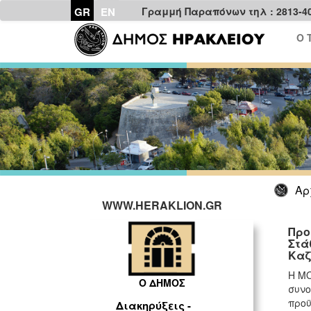
GR
EN
Γραμμή Παραπόνων τηλ : 2813-4
Ο 
Αρ
WWW.HERAKLION.GR
Προ
Στά
Καζ
Η ΜΟ
Ο ΔΗΜΟΣ
συνο
προϋ
Διακηρύξεις -