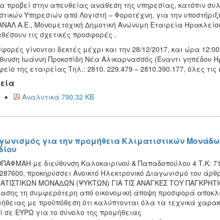
θα προβεί στην απευθείας ανάθεση της υπηρεσίας, κατόπιν σ
στικών Υπηρεσιών από Λογιστή – Φοροτέχνη, για την υποστήριξη
ΝΑΛ Α.Ε., Μονομετοχική Δημοτική Ανώνυμη Εταιρεία Ηρακλείο
θέσουν τις σχετικές προσφορές .
φορές γίνονται δεκτές μέχρι και την 28/12/2017, και ώρα 12:00
θυνση Ιωάννη Προκοπίδη Νέα Αλικαρνασσός (Έναντι γηπέδου Ηρ
είο της εταιρείας Τηλ.: 2810. 229.479 – 2810.390.177, όλες τι
εία
Αναλυτικά 790.32 KB
γωνισμός για την προμήθεια Κλιματιστικών Μονάδων
δίου
ΠΑΦΜΑΗ με διεύθυνση Καλοκαιρινού & Παπαδοπούλου 4 Τ.Κ: 712
287600, προκηρύσσει Ανοικτό Ηλεκτρονικό Διαγωνισμό του άρθρ
ΑΤΙΣΤΙΚΩΝ ΜΟΝΑΔΩΝ (ΨΥΚΤΩΝ) ΓΙΑ ΤΙΣ ΑΝΑΓΚΕΣ ΤΟΥ ΠΑΓΚΡΗΤΙΟ
ασης τη συμφερότερη από οικονομική άποψη προσφορά αποκλει
ήθειας με προϋπόθεση ότι καλύπτονται όλα τα τεχνικά χαρακ
ί σε ΕΥΡΩ για το σύνολο της προμήθειας