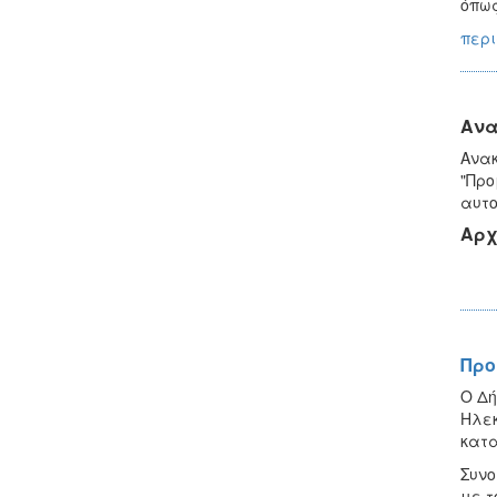
όπως
περι
Ανα
Ανακ
"Προ
αυτο
Αρχ
Προ
Ο Δή
Ηλεκ
κατα
Συνο
με τ