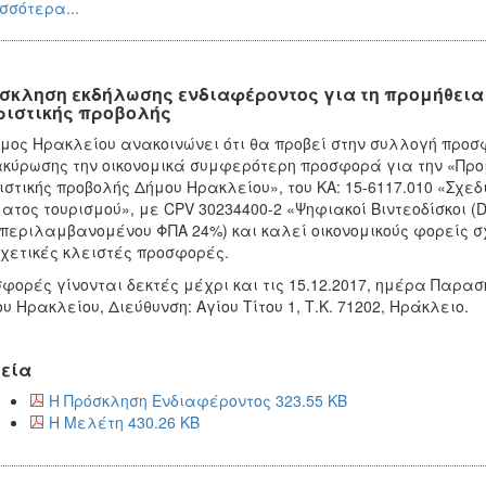
σσότερα...
σκληση εκδήλωσης ενδιαφέροντος για τη προμήθεια 
ριστικής προβολής
μος Ηρακλείου ανακοινώνει ότι θα προβεί στην συλλογή προσ
κύρωσης την οικονομικά συμφερότερη προσφορά για την «Προμ
ιστικής προβολής Δήμου Ηρακλείου», του ΚΑ: 15-6117.010 «Σχε
ατος τουρισμού», με CPV 30234400-2 «Ψηφιακοί Βιντεοδίσκοι (DV
περιλαμβανομένου ΦΠΑ 24%) και καλεί οικονομικούς φορείς σ
σχετικές κλειστές προσφορές.
φορές γίνονται δεκτές μέχρι και τις 15.12.2017, ημέρα Παρασκ
υ Ηρακλείου, Διεύθυνση: Αγίου Τίτου 1, Τ.Κ. 71202, Ηράκλειο.
εία
Η Πρόσκληση Ενδιαφέροντος 323.55 KB
Η Μελέτη 430.26 KB