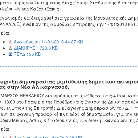
ματοποιημένου Συστήματος Διαχείρισης Στάθμευσης Αυτοκινήτ
λείου «Νίκος Καζαντζάκης».
αγωνισμός θα διεξαχθεί στα γραφεία της Μονομετοχικής Δημ
ΑΝΑΛ Α.Ε.] ενώπιον της αρμόδιας επιτροπής την 17/01/2018 και
εία
Ανακοίνωση 11-01-2018 44.87 KB
ΔΙΑΚΗΡΥΞΗ 723.3 KB
ΤΕΥΔ 195 KB
κήρυξη δημοπρασίας εκμίσθωσης δημοτικού ακινήτου 
ας στην Νέα Αλικαρνασσό.
ΜΑΡΧΟΣ ΗΡΑΚΛΕΙΟΥ διακηρύσσει ότι εκτίθεται στις 4 Ιανουαρί
ι 13:00 στο Γραφείο της Προέδρου της Επιτροπής Δημοπρασιών 
ο, ενώπιον της Επιτροπής Διεξαγωγής Δημοπρασιών του Δ.Η. πο
1981 σε φανερή προφορική πλειοδοτική δημοπρασία, για την ε
Οδών Μικράς Ασίας & Σταδίου εντός των διοικητικών ορίων της
εία
Αναλυτικά η διακήρυξη 3.88 MB