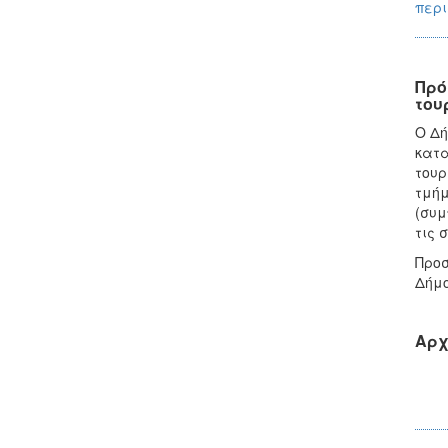
περι
Πρό
του
Ο Δή
κατα
τουρ
τμήμ
(συμ
τις 
Προσ
Δήμο
Αρχ