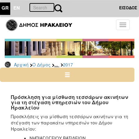
GR
EN
ΕΙΣΟΔΟΣ
Ο
Toggle
ΔΗΜΟΣ
navigati
Διακηρύξεις
-
Δημοπρασίες
Αρχείο
...
Αρχική
Ο Δήμος
2017
2026
2025
2024
Πρόσκληση για μίσθωση τεσσάρων ακινήτων
2023
για τη στέγαση υπηρεσιών του Δήμου
Ηρακλείου
2022
Προσκλήσεις για μίσθωση τεσσάρων ακινήτων για τη
2021
στέγαση των παρακάτω υπηρεσιών του Δήμου
2020
Ηρακλείου:
2019
ΝΗΠΙΑΓΩΓΕΙΟΥ ΒΑΣΙΛΕΙΩΝ