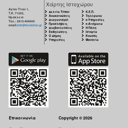
Χάρτης Ιστοχώρου
Αγίου Τίτου 1,
Δελτία Τύπου
Κ.Ε.Π.
Τ.Κ. 71202,
Ανακοινώσεις
Τηλέφωνα
Ηράκλειο
Διαγωνισμοί
e-Υπηρεσίες
Τηλ.: 2813-409000
Προσλήψεις
e-Αιτήματα
email:
info@heraklion.gr
Διαβουλεύσεις
Η Πόλη
Εκδηλώσεις
Ιστορία
Ο Δήμος
Κνωσός
Υπηρεσίες
Μουσεία
Επικοινωνία
Copyright © 2026