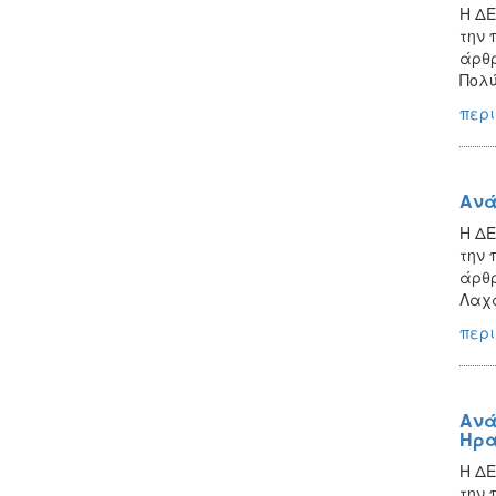
Η ΔΕ
την 
άρθρ
Πολύ
περι
Ανά
Η ΔΕ
την 
άρθρ
Λαχα
περι
Ανά
Ηρα
Η ΔΕ
την 