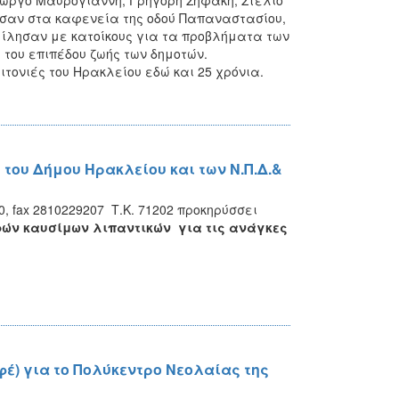
ώργο Μαυρογιάννη, Γρηγόρη Σηφάκη, Στέλιο
σαν στα καφενεία της οδού Παπαναστασίου,
νομίλησαν με κατοίκους για τα προβλήματα των
 του επιπέδου ζωής των δημοτών.
τονιές του Ηρακλείου εδώ και 25 χρόνια.
του Δήμου Ηρακλείου και των Ν.Π.Δ.&
, fax 2810229207 Τ.Κ. 71202 προκηρύσσει
ών καυσίμων λιπαντικών για τις ανάγκες
έ) για το Πολύκεντρο Νεολαίας της