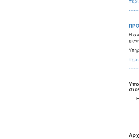
περι
ΠΡΟ
Η αν
εκτυ
Υπη
περι
Υπο
στο
Η
Αρχ