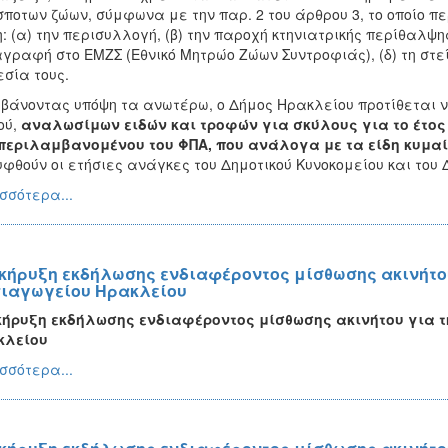
ποτων ζώων, σύμφωνα με την παρ. 2 του άρθρου 3, το οποίο π
: (α) την περισυλλογή, (β) την παροχή κτηνιατρικής περίθαλψης
γραφή στο ΕΜΖΣ (Εθνικό Μητρώο Ζώων Συντροφιάς), (δ) τη στείρ
εσία τους.
άνοντας υπόψη τα ανωτέρω, ο Δήμος Ηρακλείου προτίθεται να
ού,
αναλωσίμων ειδών και τροφών για σκύλους για το έτος
εριλαμβανομένου του ΦΠΑ, που ανάλογα με τα είδη κυμαίνε
φθούν οι ετήσιες ανάγκες του Δημοτικού Κυνοκομείου και του Δ
σσότερα...
κήρυξη εκδήλωσης ενδιαφέροντος μίσθωσης ακινήτου
ιαγωγείου Ηρακλείου
κήρυξη εκδήλωσης ενδιαφέροντος μίσθωσης ακινήτου για τ
κλείου
σσότερα...