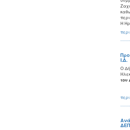
συμβ
Ζαχα
καθώ
περι
Η Ηρ
περι
Προ
Ι.Δ.
Ο Δή
Ηλεκ
του 
περι
Ανά
ΔΕΠ