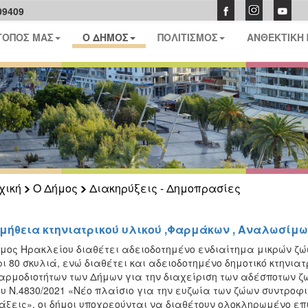
09409
ΤΟΠΟΣ ΜΑΣ
Ο ΔΗΜΟΣ
ΠΟΛΙΤΙΣΜΟΣ
ΑΝΘΕΚΤΙΚΗ
χική
Ο Δήμος
Διακηρύξεις - Δημοπρασίες
μήθεια κτηνιατρικού υλικού ,Φαρμάκων , Αναλωσίμω
μος Ηρακλείου διαθέτει αδειοδοτημένο ενδιαίτημα μικρών ζώω
ι 80 σκυλιά, ενώ διαθέτει και αδειοδοτημένο δημοτικό κτηνιατ
αρμοδιοτήτων των Δήμων για την διαχείριση των αδέσποτων ζ
υ Ν.4830/2021 «Νέο πλαίσιο για την ευζωία των ζώων συντροφ
άξεις», οι δήμοι υποχρεούνται να διαθέτουν ολοκληρωμένο ε