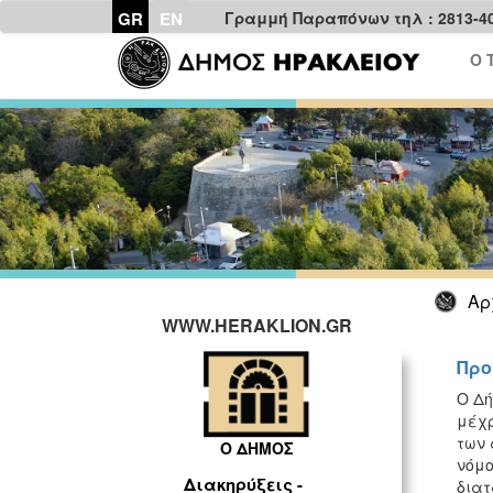
GR
EN
Γραμμή Παραπόνων τηλ : 2813-4
Ο 
Αρ
WWW.HERAKLION.GR
Προ
O Δή
μέχρ
των 
Ο ΔΗΜΟΣ
νόμο
Διακηρύξεις -
διατ