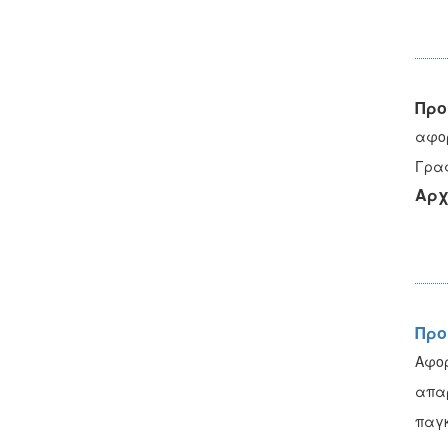
Προ
αφορ
Γραφ
Αρχ
Προ
Αφο
απαρ
παγκ