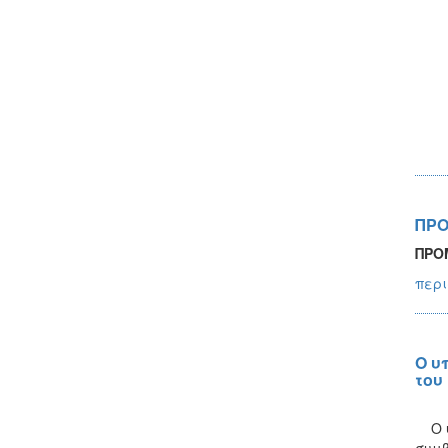
ΠΡΟ
ΠΡΟ
περι
Ο υ
του
Ο υπ