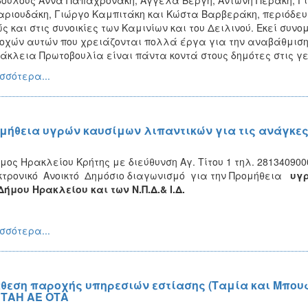
ούλους Άννα Παπαχρονάκη, Αγγέλα Βέργη, Αντώνη Περάκη, Γι
ριουδάκη, Γιώργο Καμπιτάκη και Κώστα Βαρβεράκη, περιόδευ
ς και στις συνοικίες των Καμινίων και του Δειλινού. Εκεί συ
οχών αυτών που χρειάζονται πολλά έργα για την αναβάθμιση
άκλεια Πρωτοβουλία είναι πάντα κοντά στους δημότες στις γει
σσότερα...
μήθεια υγρών καυσίμων λιπαντικών για τις ανάγκες 
μος Ηρακλείου Κρήτης με διεύθυνση Αγ. Τίτου 1 τηλ. 2813409000
τρονικό Ανοικτό Δημόσιο διαγωνισμό για την Προμήθεια
υγρ
Δήμου Ηρακλείου και των Ν.Π.Δ.& Ι.Δ.
σσότερα...
θεση παροχής υπηρεσιών εστίασης (Ταμία και Μπουφ
ΤΑΗ ΑΕ ΟΤΑ