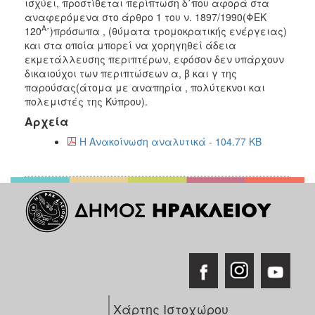
ισχύει, προστίθεται περίπτωση δ΄που αφορά στα
αναφερόμενα στο άρθρο 1 του ν. 1897/1990(ΦΕΚ
Α
120
΄)πρόσωπα , (θύματα τρομοκρατικής ενέργειας)
και στα οποία μπορεί να χορηγηθεί άδεια
εκμετάλλευσης περιπτέρων, εφόσον δεν υπάρχουν
δικαιούχοι των περιπτώσεων α, β και γ της
παρούσας(άτομα με αναπηρία , πολύτεκνοι και
πολεμιστές της Κύπρου).
Αρχεία
Η Ανακοίνωση αναλυτικά - 104.77 KB
Χάρτης Ιστοχώρου