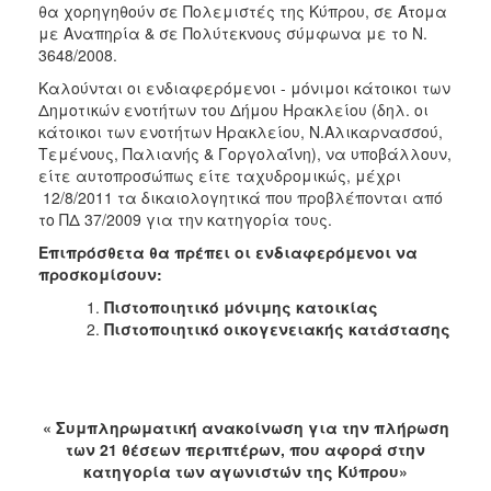
θα χορηγηθούν σε Πολεμιστές της Κύπρου, σε Άτομα
2018
με Αναπηρία & σε Πολύτεκνους σύμφωνα με το Ν.
3648/2008.
2017
Καλούνται οι ενδιαφερόμενοι - μόνιμοι κάτοικοι των
2016
Δημοτικών ενοτήτων του Δήμου Ηρακλείου (δηλ. οι
2015
κάτοικοι των ενοτήτων Ηρακλείου, Ν.Αλικαρνασσού,
Τεμένους, Παλιανής & Γοργολαΐνη), να υποβάλλουν,
2013
είτε αυτοπροσώπως είτε ταχυδρομικώς, μέχρι
12/8/2011 τα δικαιολογητικά που προβλέπονται από
το ΠΔ 37/2009 για την κατηγορία τους.
Επιπρόσθετα θα πρέπει οι ενδιαφερόμενοι να
Ο
προσκομίσουν:
ΤΟΠΟΣ
ΜΑΣ
Πιστοποιητικό μόνιμης κατοικίας
Πιστοποιητικό οικογενειακής κατάστασης
ΠΟΛΙΤΙΣΜΟΣ
ΑΝΘΕΚΤΙΚΗ
ΠΟΛΗ
« Συμπληρωματική ανακοίνωση για την πλήρωση
των 21 θέσεων περιπτέρων, που αφορά στην
κατηγορία των αγωνιστών της Κύπρου»