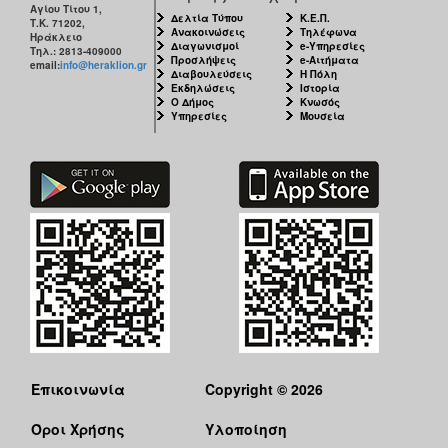
Αγίου Τίτου 1,
Δελτία Τύπου
Κ.Ε.Π.
Τ.Κ. 71202,
Ανακοινώσεις
Τηλέφωνα
Ηράκλειο
Διαγωνισμοί
e-Υπηρεσίες
Τηλ.: 2813-409000
Προσλήψεις
e-Αιτήματα
email:
info@heraklion.gr
Διαβουλεύσεις
Η Πόλη
Εκδηλώσεις
Ιστορία
Ο Δήμος
Κνωσός
Υπηρεσίες
Μουσεία
Επικοινωνία
Copyright © 2026
Όροι Χρήσης
Υλοποίηση