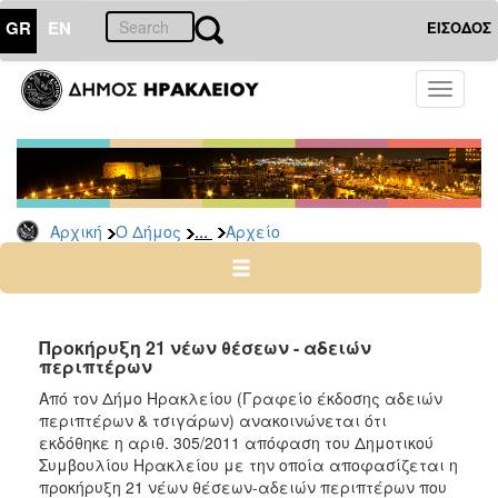
GR
EN
ΕΙΣΟΔΟΣ
Ο
Toggle
ΔΗΜΟΣ
navigati
Διακηρύξεις
-
Δημοπρασίες
Αρχείο
...
Αρχική
Ο Δήμος
Αρχείο
2026
2025
2024
Προκήρυξη 21 νέων θέσεων - αδειών
2023
περιπτέρων
2022
Από τον Δήμο Ηρακλείου (Γραφείο έκδοσης αδειών
περιπτέρων & τσιγάρων) ανακοινώνεται ότι
2021
εκδόθηκε η αριθ. 305/2011 απόφαση του Δημοτικού
2020
Συμβουλίου Ηρακλείου με την οποία αποφασίζεται η
προκήρυξη 21 νέων θέσεων-αδειών περιπτέρων που
2019