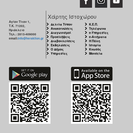
Χάρτης Ιστοχώρου
Αγίου Τίτου 1,
Δελτία Τύπου
Κ.Ε.Π.
Τ.Κ. 71202,
Ανακοινώσεις
Τηλέφωνα
Ηράκλειο
Διαγωνισμοί
e-Υπηρεσίες
Τηλ.: 2813-409000
Προσλήψεις
e-Αιτήματα
email:
info@heraklion.gr
Διαβουλεύσεις
Η Πόλη
Εκδηλώσεις
Ιστορία
Ο Δήμος
Κνωσός
Υπηρεσίες
Μουσεία