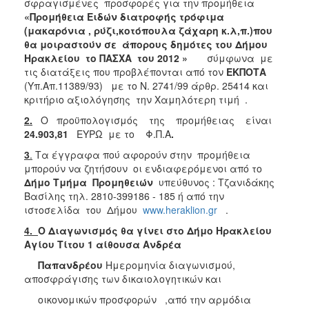
σφραγισμένες προσφορές για την προμήθεια
2018
«Προμήθεια Ειδών διατροφής τρόφιμα
(μακαρόνια , ρύζι,κοτόπουλα ζάχαρη κ.λ,π.)που
2017
θα μοιραστούν σε άπορους δημότες του Δήμου
2016
Ηρακλείου το ΠΑΣΧΑ του 2012 »
σύμφωνα με
τις διατάξεις που προβλέπονται από τον
ΕΚΠΟΤΑ
2015
(Υπ.Απ.11389/93) με το Ν. 2741/99 άρθρ. 25414 και
2013
κριτήριο αξιολόγησης την Χαμηλότερη τιμή .
2.
Ο προϋπολογισμός της προμήθειας είναι
24.903,81
ΕΥΡΩ με το Φ.Π.Α
.
3
.
Τα έγγραφα πού αφορούν στην προμήθεια
Ο
μπορούν να ζητήσουν οι ενδιαφερόμενοι από το
ΤΟΠΟΣ
Δήμο Τμήμα Προμηθειών
υπεύθυνος : Τζανιδάκης
ΜΑΣ
Βασίλης τηλ. 2810-399186 - 185 ή από την
ιστοσελίδα του Δήμου
www.heraklion.gr
.
ΠΟΛΙΤΙΣΜΟΣ
4.
Ο Διαγωνισμός θα γίνει στο Δήμο Ηρακλείου
Αγίου Τίτου 1 αίθουσα Ανδρέα
ΑΝΘΕΚΤΙΚΗ
ΠΟΛΗ
Παπανδρέου
Ημερομηνία διαγωνισμού,
αποσφράγισης των δικαιολογητικών και
οικονομικών προσφορών ,από την αρμόδια