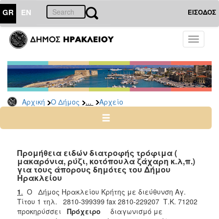
GR
EN
ΕΙΣΟΔΟΣ
Ο
Toggle
ΔΗΜΟΣ
navigati
Διακηρύξεις
-
Δημοπρασίες
Αρχείο
...
Αρχική
Ο Δήμος
Αρχείο
2026
2025
2024
Προμήθεια ειδών διατροφής τρόφιμα (
2023
μακαρόνια, ρύζι, κοτόπουλα ζάχαρη κ.λ,π.)
για τους άπορους δημότες του Δήμου
2022
Ηρακλείου
2021
1
.
Ο Δήμος Ηρακλείου Κρήτης με διεύθυνση Αγ.
2020
Τίτου 1 τηλ. 2810-399399 fax 2810-229207 Τ.Κ. 71202
προκηρύσσει
Πρόχειρο
διαγωνισμό με
2019