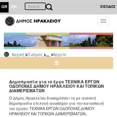
GR
EN
ΕΙΣΟΔΟΣ
Ο
Toggle
ΔΗΜΟΣ
navigati
Διακηρύξεις
-
Δημοπρασίες
Αρχείο
...
Αρχική
Ο Δήμος
Αρχείο
2026
2025
2024
Δημοπρασία για το έργο ΤΕΧΝΙΚΑ ΕΡΓΩΝ
2023
ΟΔΟΠΟΙΙΑΣ ΔΗΜΟΥ ΗΡΑΚΛΕΙΟΥ ΚΑΙ ΤΟΠΙΚΩΝ
ΔΙΑΜΕΡΙΣΜΑΤΩΝ
2022
Ο Δήμος Ηρακλείου διακηρύσσει τη με ανοικτή
2021
δημοπρασία επιλογή αναδόχου για την κατασκευή
2020
του έργου: ΤΕΧΝΙΚΑ ΕΡΓΩΝ ΟΔΟΠΟΙΙΑΣ ΔΗΜΟΥ
ΗΡΑΚΛΕΙΟΥ ΚΑΙ ΤΟΠΙΚΩΝ ΔΙΑΜΕΡΙΣΜΑΤΩΝ,
2019