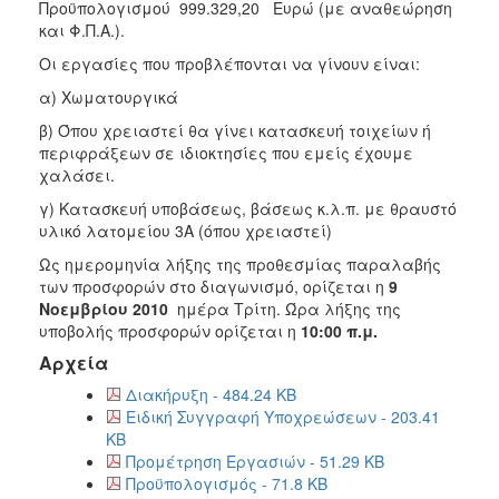
Προϋπολογισμού 999.329,20 Ευρώ (με αναθεώρηση
2018
και Φ.Π.Α.).
2017
Οι εργασίες που προβλέπονται να γίνουν είναι:
2016
α) Χωματουργικά
2015
β) Όπου χρειαστεί θα γίνει κατασκευή τοιχείων ή
περιφράξεων σε ιδιοκτησίες που εμείς έχουμε
2013
χαλάσει.
γ) Κατασκευή υποβάσεως, βάσεως κ.λ.π. με θραυστό
υλικό λατομείου 3Α (όπου χρειαστεί)
Ως ημερομηνία λήξης της προθεσμίας παραλαβής
Ο
ΤΟΠΟΣ
των προσφορών στο διαγωνισμό, ορίζεται η
9
ΜΑΣ
Νοεμβρίου 2010
ημέρα Τρίτη. Ώρα λήξης της
υποβολής προσφορών ορίζεται η
10:00 π.μ.
ΠΟΛΙΤΙΣΜΟΣ
Αρχεία
Διακήρυξη - 484.24 KB
ΑΝΘΕΚΤΙΚΗ
Ειδική Συγγραφή Υποχρεώσεων - 203.41
ΠΟΛΗ
KB
Προμέτρηση Εργασιών - 51.29 KB
Προϋπολογισμός - 71.8 KB