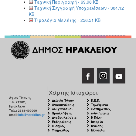
Τεχνική Περιγραφή - 69.98 KB
Τεχνική Συγγραφή Υποχρεώσεων - 304.12
KB
Τιμολόγιο Μελέτης - 256.51 KB
Χάρτης Ιστοχώρου
Αγίου Τίτου 1,
Δελτία Τύπου
Κ.Ε.Π.
Τ.Κ. 71202,
Ανακοινώσεις
Τηλέφωνα
Ηράκλειο
Διαγωνισμοί
e-Υπηρεσίες
Τηλ.: 2813-409000
Προσλήψεις
e-Αιτήματα
email:
info@heraklion.gr
Διαβουλεύσεις
Η Πόλη
Εκδηλώσεις
Ιστορία
Ο Δήμος
Κνωσός
Υπηρεσίες
Μουσεία