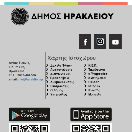
Χάρτης Ιστοχώρου
Αγίου Τίτου 1,
Δελτία Τύπου
Κ.Ε.Π.
Τ.Κ. 71202,
Ανακοινώσεις
Τηλέφωνα
Ηράκλειο
Διαγωνισμοί
e-Υπηρεσίες
Τηλ.: 2813-409000
Προσλήψεις
e-Αιτήματα
email:
info@heraklion.gr
Διαβουλεύσεις
Η Πόλη
Εκδηλώσεις
Ιστορία
Ο Δήμος
Κνωσός
Υπηρεσίες
Μουσεία