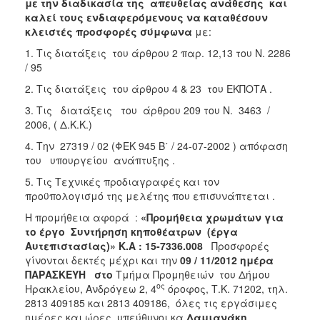
με την διαδικασία της απευθείας ανάθεσης
και
2018
καλεί τους ενδιαφερόμενους να καταθέσουν
κλειστές προσφορές σύμφωνα
με:
2017
1. Τις διατάξεις του άρθρου 2 παρ. 12,13 του Ν. 2286
2016
/ 95
2015
2. Τις διατάξεις του άρθρου 4 & 23 του ΕΚΠΟΤΑ .
2013
3. Τις διατάξεις του άρθρου 209 του Ν. 3463 /
2006, ( Δ.Κ.Κ.)
4. Την 27319 / 02 (ΦΕΚ 945 Β΄ / 24-07-2002 ) απόφαση
του υπουργείου ανάπτυξης .
Ο
5. Τις Τεχνικές προδιαγραφές και τον
ΤΟΠΟΣ
ΜΑΣ
προϋπολογισμό της μελέτης που επισυνάπτεται .
Η προμήθεια αφορά :
«
Προμήθεια χ
ρωμάτων
για
ΠΟΛΙΤΙΣΜΟΣ
το έργο
Συντήρηση κηποθέατρων
(έργα
Αυτεπιστασίας)
»
Κ.Α : 15-7336.008
Προσφορές
ΑΝΘΕΚΤΙΚΗ
γίνονται δεκτές μέχρι και την
09 / 11/2012 ημέρα
ΠΟΛΗ
ΠΑΡΑΣΚΕΥΗ
στο
Τμήμα Προμηθειών του Δήμου
ος
Ηρακλείου, Ανδρόγεω 2, 4
όροφος, Τ.Κ. 71202, τηλ.
2813 409185 και 2813 409186, όλες τις εργάσιμες
ημέρες και ώρες, υπεύθυνοι κα
Δαμιανάκη