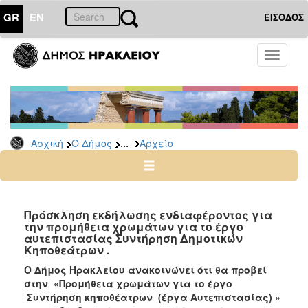
GR
EN
ΕΙΣΟΔΟΣ
Ο
Toggle
ΔΗΜΟΣ
navigati
Διακηρύξεις
-
Δημοπρασίες
Αρχείο
...
Αρχική
Ο Δήμος
Αρχείο
2026
2025
2024
Πρόσκληση εκδήλωσης ενδιαφέροντος για
2023
την προμήθεια χρωμάτων για το έργο
αυτεπιστασίας Συντήρηση Δημοτικών
2022
Κηποθεάτρων .
2021
Ο Δήμος Ηρακλείου ανακοινώνει ότι θα προβεί
2020
στην «
Προμήθεια χ
ρωμάτων
για το έργο
Συντήρηση κηποθέατρων
(έργα Αυτεπιστασίας) »
2019