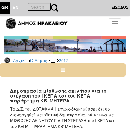
GR
EN
ΕΙΣΟΔΟΣ
Ο
Toggle
ΔΗΜΟΣ
navigati
Διακηρύξεις
-
Δημοπρασίες
Αρχείο
...
Αρχική
Ο Δήμος
2017
2026
2025
2024
Δημοπρασία μίσθωσης ακινήτου για τη
2023
στέγαση του Ι ΚΕΠΑ και του ΚΕΠΑ:
παράρτημα ΚΒ’ ΜΗΤΕΡΑ
2022
Το Δ.Σ. του ΔΟΠΑΦΜΑΗ επαναδιακηρύσσει ότι θα
2021
διενεργηθεί μειοδοτική δημοπρασία, σύμφωνα με
2020
ΜΙΣΘΩΣΗΣ ΑΚΙΝΗΤΟΥ ΓΙΑ ΤΗ ΣΤΕΓΑΣΗ του Ι ΚΕΠΑ και
του ΚΕΠΑ : ΠΑΡΑΡΤΗΜΑ ΚΒ’ ΜΗΤΕΡΑ.
2019