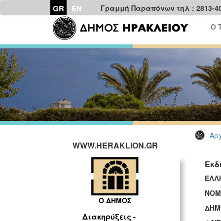
GR
EN
Γραμμή Παραπόνων τηλ : 2813-4
Ο 
Αρχ
WWW.HERAKLION.GR
Εκδ
ΕΛΛ
ΝΟΜ
Ο ΔΗΜΟΣ
ΔΗΜ
Διακηρύξεις -