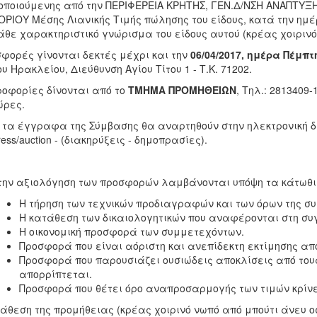
οποιούμενης από την ΠΕΡΙΦΕΡΕΙΑ ΚΡΗΤΗΣ, ΓΕΝ.Δ/ΝΣΗ ΑΝΑΠΤΥΞ
ΡΙΟΥ Μέσης Λιανικής Τιμής πώλησης του είδους, κατά την ημέ
άθε χαρακτηριστικό γνώρισμα του είδους αυτού (κρέας χοιρινό 
φορές γίνονται δεκτές μέχρι και την
06/04/2017, ημέρα Πέμπτ
υ Ηρακλείου, Διεύθυνση Αγίου Τίτου 1 - Τ.Κ. 71202.
οφορίες δίνονται από το
ΤΜΗΜΑ ΠΡΟΜΗΘΕΙΩΝ
, Τηλ.: 2813409
ώρες.
τα έγγραφα της Σύμβασης θα αναρτηθούν στην ηλεκτρονική δι
press/auction - (διακηρύξεις - δημοπρασίες).
την αξιολόγηση των προσφορών λαμβάνονται υπόψη τα κάτωθι 
Η τήρηση των τεχνικών προδιαγραφών και των όρων της 
Η κατάθεση των δικαιολογητικών που αναφέρονται στη σ
Η οικονομική προσφορά των συμμετεχόντων.
Προσφορά που είναι αόριστη και ανεπίδεκτη εκτίμησης απ
Προσφορά που παρουσιάζει ουσιώδεις αποκλίσεις από τους
απορρίπτεται.
Προσφορά που θέτει όρο αναπροσαρμογής των τιμών κρίν
άθεση της προμήθειας (κρέας χοιρινό νωπό από μπούτι άνευ ο