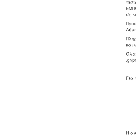
πιστ
ΕΜΠΟ
σε κ
Προσ
Δήμο
Πληρ
και 
Όλα 
.gr/
Για 
Η αν