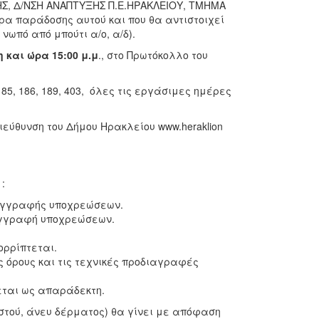
ΗΣ, Δ/ΝΣΗ ΑΝΑΠΤΥΞΗΣ Π.Ε.ΗΡΑΚΛΕΙΟΥ, ΤΜΗΜΑ
ρα παράδοσης αυτού και που θα αντιστοιχεί
νωπό από μπούτι α/ο, α/δ).
η και ώρα 15:00 μ.μ
., στο Πρωτόκολλο του
-185, 186, 189, 403, όλες τις εργάσιμες ημέρες
εύθυνση του Δήμου Ηρακλείου www.heraklion
:
συγγραφής υποχρεώσεων.
υγγραφή υποχρεώσεων.
ορρίπτεται.
 όρους και τις τεχνικές προδιαγραφές
εται ως απαράδεκτη.
στού, άνευ δέρματος) θα γίνει με απόφαση