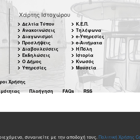
Χάρτης Ιστοχώρου
Δελτία Τύπου
Κ.Ε.Π.
Ανακοινώσεις
Τηλέφωνα
Διαγωνισμοί
e-Υπηρεσίες
Προσλήψεις
e-Αιτήματα
Διαβουλεύσεις
Η Πόλη
Εκδηλώσεις
Ιστορία
Ο Δήμος
Κνωσός
Υπηρεσίες
Μουσεία
ροι Χρήσης
ιμότητας
Πλοήγηση
FAQs
RSS
περιεχόμενο, συναινείτε με την αποδοχή τους.
Πολιτική Χρήσης C