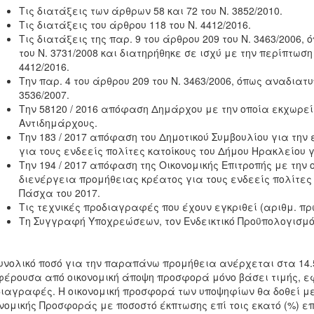
Τις διατάξεις των άρθρων 58 και 72 του Ν. 3852/2010.
Τις διατάξεις του άρθρου 118 του Ν. 4412/2016.
Τις διατάξεις της παρ. 9 του άρθρου 209 του Ν. 3463/2006,
του Ν. 3731/2008 και διατηρήθηκε σε ισχύ με την περίπτωση 
4412/2016.
Την παρ. 4 του άρθρου 209 του Ν. 3463/2006, όπως αναδιατυ
3536/2007.
Την 58120 / 2016 απόφαση Δημάρχου με την οποία εκχωρε
Αντιδημάρχους.
Την 183 / 2017 απόφαση του Δημοτικού Συμβουλίου για την
για τους ενδεείς πολίτες κατοίκους του Δήμου Ηρακλείου 
Την 194 / 2017 απόφαση της Οικονομικής Επιτροπής με την 
διενέργεια προμήθειας κρέατος για τους ενδεείς πολίτες 
Πάσχα του 2017.
Τις τεχνικές προδιαγραφές που έχουν εγκριθεί (αριθμ. πρω
Τη Συγγραφή Υποχρεώσεων, τον Ενδεικτικό Προϋπολογισμό 
υνολικό ποσό για την παραπάνω προμήθεια ανέρχεται στα 14.5
έρουσα από οικονομική άποψη προσφορά μόνο βάσει τιμής, εφ
ιαγραφές. Η οικονομική προσφορά των υποψηφίων θα δοθεί μ
νομικής Προσφοράς με ποσοστό έκπτωσης επί τοις εκατό (%) ε