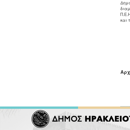
Δημά
διαμ
Π.Ε.
και 
Αρχ