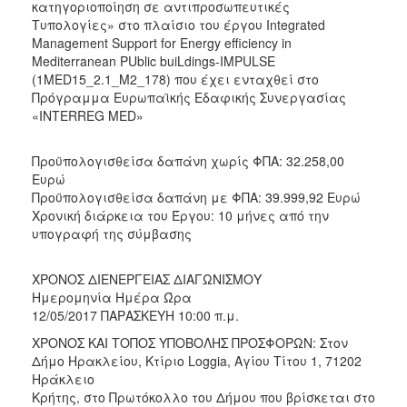
κατηγοριοποίηση σε αντιπροσωπευτικές
2018
Τυπολογίες» στο πλαίσιο του έργου Integrated
Management Support for Energy efficiency in
2017
Mediterranean PUblic buiLdings-IMPULSE
2016
(1MED15_2.1_M2_178) που έχει ενταχθεί στο
Πρόγραμμα Ευρωπαϊκής Εδαφικής Συνεργασίας
2015
«INTERREG MED»
2013
Προϋπολογισθείσα δαπάνη χωρίς ΦΠΑ: 32.258,00
Ευρώ
Προϋπολογισθείσα δαπάνη με ΦΠΑ: 39.999,92 Ευρώ
Χρονική διάρκεια του Έργου: 10 μήνες από την
Ο
ΤΟΠΟΣ
υπογραφή της σύμβασης
ΜΑΣ
ΧΡΟΝΟΣ ΔΙΕΝΕΡΓΕΙΑΣ ΔΙΑΓΩΝΙΣΜΟΥ
ΠΟΛΙΤΙΣΜΟΣ
Ημερομηνία Ημέρα Ώρα
12/05/2017 ΠΑΡΑΣΚΕΥΗ 10:00 π.μ.
ΑΝΘΕΚΤΙΚΗ
ΠΟΛΗ
ΧΡΟΝΟΣ ΚΑΙ ΤΟΠΟΣ ΥΠΟΒΟΛΗΣ ΠΡΟΣΦΟΡΩΝ: Στον
Δήμο Ηρακλείου, Κτίριο Loggia, Αγίου Τίτου 1, 71202
Ηράκλειο
Κρήτης, στο Πρωτόκολλο του Δήμου που βρίσκεται στο