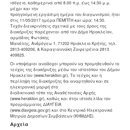
ισόγειο, καθημερινά από 8.00 π.μ. έως 14:30 μ.μ.
μέχρι και την
προηγούμενη εργάσιμη ημέρα του διαγωνισμού, ήτοι
στις 11/05/2017 ημέρα ΠΕΜΠΤΗ και ώρα: 14:30.
Τυχόν διευκρινίσεις σχετικά με τους όρους της
διακήρυξης παρέχονται από τον Δήμο Ηρακλείου,
αρμόδιος Φωτάκης
Μανόλης, Ανδρόγεω 1, 71202 Ηράκλειο Κρήτης, τηλ.
2813-409206, & Καραγιαννάκη Ζαφειρένια 2813
409825.
Οι υποψήφιοι ανάδοχοι μπορούν να προμηθευθούν το
τεύχος της διακήρυξης μέσω του ιστοτόπου του Δήμου
Ηρακλείου (www.heraklion.gr). Το τεύχος και η
περίληψη της διακήρυξης θα αναρτηθούν και σε
ηλεκτρονική μορφή στο
διαδικτυακό τόπο της Αναθέτουσας Αρχής
(www.heraklion.gr), καθώς και στην ιστοσελίδα του
προγράμματος ΔΙΑΥΓΕΙΑ
(www.diavgeia.gov.gr) και στο Κεντρικό Ηλεκτρονικό
Μητρώο Δημοσίων Συμβάσεων (ΚΗΜΔΗΣ).
Αρχεία