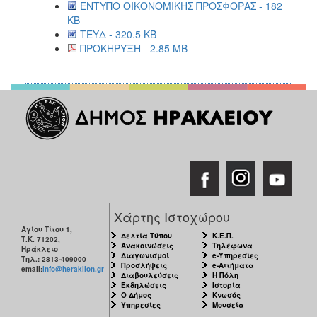
ΕΝΤΥΠΟ ΟΙΚΟΝΟΜΙΚΗΣ ΠΡΟΣΦΟΡΑΣ - 182
KB
ΤΕΥΔ - 320.5 KB
ΠΡΟΚΗΡΥΞΗ - 2.85 MB
Χάρτης Ιστοχώρου
Αγίου Τίτου 1,
Δελτία Τύπου
Κ.Ε.Π.
Τ.Κ. 71202,
Ανακοινώσεις
Τηλέφωνα
Ηράκλειο
Διαγωνισμοί
e-Υπηρεσίες
Τηλ.: 2813-409000
Προσλήψεις
e-Αιτήματα
email:
info@heraklion.gr
Διαβουλεύσεις
Η Πόλη
Εκδηλώσεις
Ιστορία
Ο Δήμος
Κνωσός
Υπηρεσίες
Μουσεία