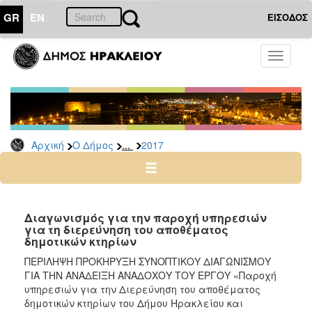
GR
EN
ΕΙΣΟΔΟΣ
Ο
Toggle
ΔΗΜΟΣ
navigati
Διακηρύξεις
-
Δημοπρασίες
Αρχείο
...
Αρχική
Ο Δήμος
2017
2026
2025
2024
Διαγωνισμός για την παροχή υπηρεσιών
2023
για τη διερεύνηση του αποθέματος
δημοτικών κτηρίων
2022
ΠΕΡΙΛΗΨΗ ΠΡΟΚΗΡΥΞΗ ΣΥΝΟΠΤΙΚΟΥ ΔΙΑΓΩΝΙΣΜΟΥ
2021
ΓΙΑ ΤΗΝ ΑΝΑΔΕΙΞΗ ΑΝΑΔΟΧΟΥ ΤΟΥ ΕΡΓΟΥ «Παροχή
2020
υπηρεσιών για την Διερεύνηση του αποθέματος
δημοτικών κτηρίων του Δήμου Ηρακλείου και
2019