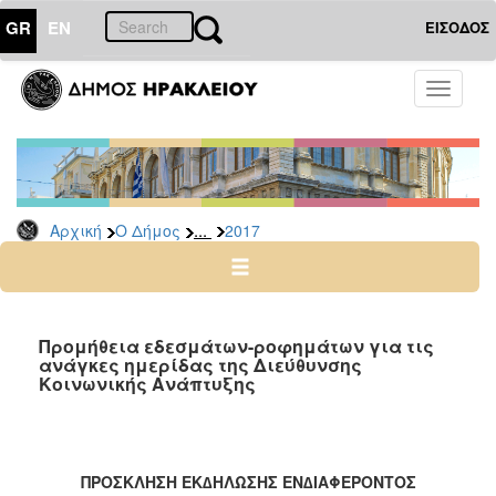
GR
EN
ΕΙΣΟΔΟΣ
Ο
Toggle
ΔΗΜΟΣ
navigati
Διακηρύξεις
-
Δημοπρασίες
Αρχείο
...
Αρχική
Ο Δήμος
2017
2026
2025
2024
Προμήθεια εδεσμάτων-ροφημάτων για τις
2023
ανάγκες ημερίδας της Διεύθυνσης
Κοινωνικής Ανάπτυξης
2022
2021
2020
ΠΡΟΣΚΛΗΣΗ ΕΚ∆ΗΛΩΣΗΣ ΕΝ∆ΙΑΦΕΡΟΝΤΟΣ
2019