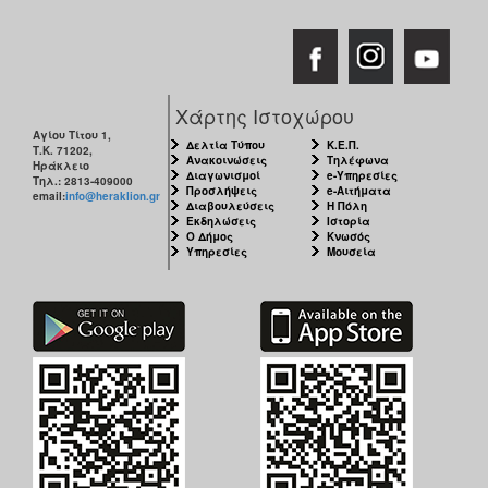
Χάρτης Ιστοχώρου
Αγίου Τίτου 1,
Δελτία Τύπου
Κ.Ε.Π.
Τ.Κ. 71202,
Ανακοινώσεις
Τηλέφωνα
Ηράκλειο
Διαγωνισμοί
e-Υπηρεσίες
Τηλ.: 2813-409000
Προσλήψεις
e-Αιτήματα
email:
info@heraklion.gr
Διαβουλεύσεις
Η Πόλη
Εκδηλώσεις
Ιστορία
Ο Δήμος
Κνωσός
Υπηρεσίες
Μουσεία