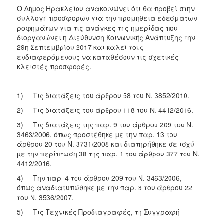
Ο ∆ήµος Ηρακλείου ανακοινώνει ότι θα προβεί στην
2018
συλλογή προσφορών για την προμήθεια εδεσμάτων-
2017
ροφημάτων για τις ανάγκες της ημερίδας που
διοργανώνει η Διεύθυνση Κοινωνικής Ανάπτυξης την
2016
29η Σεπτεμβρίου 2017 και καλεί τους
2015
ενδιαφερόμενους να καταθέσουν τις σχετικές
κλειστές προσφορές.
2013
1) Τις διατάξεις του άρθρου 58 του Ν. 3852/2010.
2) Τις διατάξεις του άρθρου 118 του Ν. 4412/2016.
Ο
ΤΟΠΟΣ
3) Τις διατάξεις της παρ. 9 του άρθρου 209 του Ν.
ΜΑΣ
3463/2006, όπως προστέθηκε µε την παρ. 13 του
άρθρου 20 του Ν. 3731/2008 και διατηρήθηκε σε ισχύ
ΠΟΛΙΤΙΣΜΟΣ
µε την περίπτωση 38 της παρ. 1 του άρθρου 377 του Ν.
4412/2016.
ΑΝΘΕΚΤΙΚΗ
4) Την παρ. 4 του άρθρου 209 του Ν. 3463/2006,
ΠΟΛΗ
όπως αναδιατυπώθηκε µε την παρ. 3 του άρθρου 22
του Ν. 3536/2007.
5) Τις Τεχνικές Προδιαγραφές, τη Συγγραφή