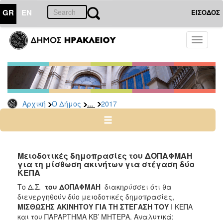
GR
EN
ΕΙΣΟΔΟΣ
Ο
Toggle
ΔΗΜΟΣ
navigati
Διακηρύξεις
-
Δημοπρασίες
Αρχείο
...
Αρχική
Ο Δήμος
2017
2026
2025
2024
Μειοδοτικές δημοπρασίες του ΔΟΠΑΦΜΑΗ
2023
για τη μίσθωση ακινήτων για στέγαση δύο
ΚΕΠΑ
2022
Το Δ.Σ.
του ΔΟΠΑΦΜΑΗ
διακηρύσσει ότι θα
2021
διενεργηθούν δύο μειοδοτικές δημοπρασίες,
2020
ΜΙΣΘΩΣΗΣ ΑΚΙΝΗΤΟΥ ΓΙΑ ΤΗ ΣΤΕΓΑΣΗ ΤΟΥ
Ι ΚΕΠΑ
και του ΠΑΡΑΡΤΗΜΑ ΚΒ’ ΜΗΤΕΡΑ. Αναλυτικά:
2019