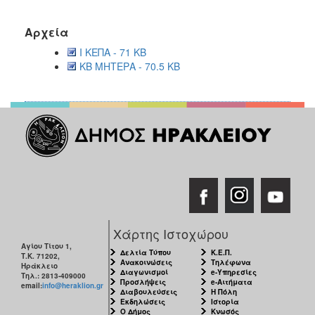
2018
Αρχεία
2017
Ι ΚΕΠΑ - 71 KB
2016
ΚΒ ΜΗΤΕΡΑ - 70.5 KB
2015
2013
Ο
ΤΟΠΟΣ
ΜΑΣ
ΠΟΛΙΤΙΣΜΟΣ
Χάρτης Ιστοχώρου
Αγίου Τίτου 1,
ΑΝΘΕΚΤΙΚΗ
Δελτία Τύπου
Κ.Ε.Π.
Τ.Κ. 71202,
Ανακοινώσεις
Τηλέφωνα
ΠΟΛΗ
Ηράκλειο
Διαγωνισμοί
e-Υπηρεσίες
Τηλ.: 2813-409000
Προσλήψεις
e-Αιτήματα
email:
info@heraklion.gr
Διαβουλεύσεις
Η Πόλη
Εκδηλώσεις
Ιστορία
Ο Δήμος
Κνωσός