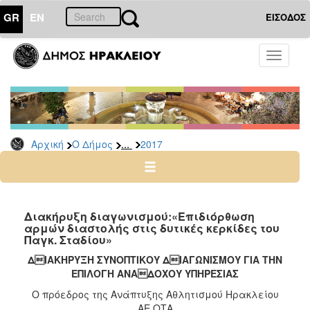
GR
EN
ΕΙΣΟΔΟΣ
Ο
Toggle
ΔΗΜΟΣ
navigati
Διακηρύξεις
-
Δημοπρασίες
Αρχείο
...
Αρχική
Ο Δήμος
2017
2026
2025
2024
Διακήρυξη διαγωνισμού:«Επιδιόρθωση
2023
αρμών διαστολής στις δυτικές κερκίδες του
Παγκ. Σταδίου»
2022
ΔΙΑΚΗΡΥΞΗ ΣΥΝΟΠΤΙΚΟΥ ΔΙΑΓΩΝΙΣΜΟΥ ΓΙΑ ΤΗΝ
2021
ΕΠΙΛΟΓΗ ΑΝΑΔΟΧΟΥ ΥΠΗΡΕΣΙΑΣ
2020
Ο πρόεδρος της Ανάπτυξης Αθλητισμού Ηρακλείου
2019
ΑΕ ΟΤΑ