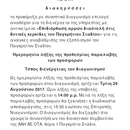
2018
δ ι α κ η ρ ύ σ σ ε ι
2017
τη προκήρυξη με συνοπτικό διαγωνισμό επιλογή
αναδόχου για τη διενέργεια της υπηρεσίας με
2016
αντικείμενο
«Επιδιόρθωση αρμών διαστολή στις
2015
δυτικές κερκίδες του Παγκρήτιου Σταδίου»
για τις
ανάγκες αναβάθμισης του εξοπλισμού του
2013
Παγκρητίου Σταδίου.
Ημερομηνία λήξης της προθεσμίας παραλαβής
των προσφορών
Τόπος διενέργειας του διαγωνισμού
Ο
ΤΟΠΟΣ
Ως ημερομηνία λήξης της προθεσμίας παραλαβής
ΜΑΣ
των προσφορών στον διαγωνισμό, ορίζεται
Τρίτη 29
Αυγούστου 2017
. Ώρα λήξης της υποβολής
ΠΟΛΙΤΙΣΜΟΣ
προσφορών ορίζεται η
14:00 μ.μ.
Μετά τη λήξη της
παραλαβής προσφορών θα ξεκινήσει η διαδικασία
ΑΝΘΕΚΤΙΚΗ
αποσφράγισης, στις 15:30 ενώπιον της Επιτροπής
ΠΟΛΗ
Nιαγωνισμού. Ο διαγωνισμός θα διεξαχθεί στο
γραφείο συναντήσεων του διοικητικού συμβουλίου
της ΑΑΗ ΑΕ ΟΤΑ, θύρα 1 Παγκρήτιο Στάδιο.