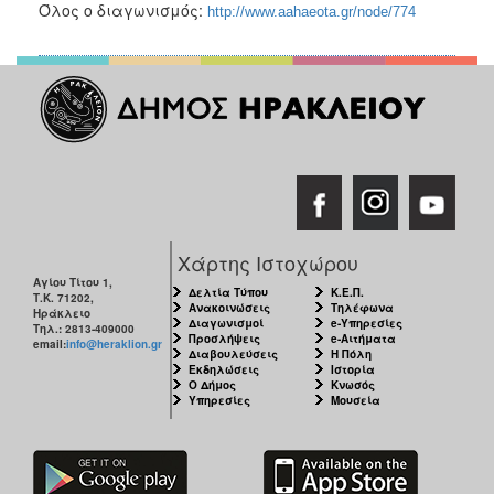
Όλος ο διαγωνισμός:
http://www.aahaeota.gr/node/774
Χάρτης Ιστοχώρου
Αγίου Τίτου 1,
Δελτία Τύπου
Κ.Ε.Π.
Τ.Κ. 71202,
Ανακοινώσεις
Τηλέφωνα
Ηράκλειο
Διαγωνισμοί
e-Υπηρεσίες
Τηλ.: 2813-409000
Προσλήψεις
e-Αιτήματα
email:
info@heraklion.gr
Διαβουλεύσεις
Η Πόλη
Εκδηλώσεις
Ιστορία
Ο Δήμος
Κνωσός
Υπηρεσίες
Μουσεία