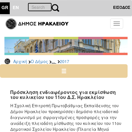
GR
EN
ΕΙΣΟΔΟΣ
Ο
Toggle
ΔΗΜΟΣ
navigati
Διακηρύξεις
-
Δημοπρασίες
Αρχείο
...
Αρχική
Ο Δήμος
2017
2026
2025
2024
Πρόσκληση ενδιαφέροντος για εκμίσθωση
2023
του κυλικείου του 11ου Δ.Σ. Ηρακλείου
2022
Η Σχολική Επιτροπή Πρωτοβάθμιας Εκπαίδευσης του
Δήμου Ηρακλείου προκηρύσσει δημόσιο πλειοδοτικό
2021
διαγωνισμό με σφραγισμένες προσφορές για την
2020
ανάδειξη πλειοδότη μίσθωσης του κυλικείου του 11ου
Δημοτικού Σχολείου Ηρακλείου (Πλατεία Μηνά
2019