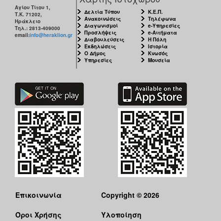
Αγίου Τίτου 1,
Δελτία Τύπου
Κ.Ε.Π.
Τ.Κ. 71202,
Ανακοινώσεις
Τηλέφωνα
Ηράκλειο
Διαγωνισμοί
e-Υπηρεσίες
Τηλ.: 2813-409000
Προσλήψεις
e-Αιτήματα
email:
info@heraklion.gr
Διαβουλεύσεις
Η Πόλη
Εκδηλώσεις
Ιστορία
Ο Δήμος
Κνωσός
Υπηρεσίες
Μουσεία
Επικοινωνία
Copyright © 2026
Όροι Χρήσης
Υλοποίηση