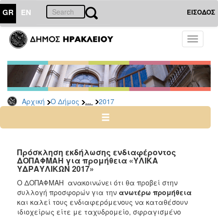
GR
EN
ΕΙΣΟΔΟΣ
Ο
Toggle
ΔΗΜΟΣ
navigati
Διακηρύξεις
-
Δημοπρασίες
Αρχείο
...
Αρχική
Ο Δήμος
2017
2026
2025
2024
Πρόσκληση εκδήλωσης ενδιαφέροντος
2023
ΔΟΠΑΦΜΑΗ για προμήθεια «ΥΛΙΚΑ
ΥΔΡΑΥΛΙΚΩΝ 2017»
2022
Ο ΔΟΠΑΦΜΑΗ ανακοινώνει ότι θα προβεί στην
2021
συλλογή προσφορών για την
ανωτέρω προμήθεια
2020
και καλεί τους ενδιαφερόμενους να καταθέσουν
ιδιοχείρως είτε με ταχυδρομείο, σφραγισμένο
2019