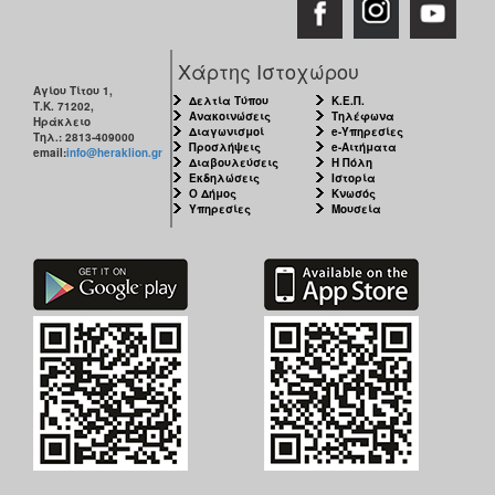
Χάρτης Ιστοχώρου
Αγίου Τίτου 1,
Δελτία Τύπου
Κ.Ε.Π.
Τ.Κ. 71202,
Ανακοινώσεις
Τηλέφωνα
Ηράκλειο
Διαγωνισμοί
e-Υπηρεσίες
Τηλ.: 2813-409000
Προσλήψεις
e-Αιτήματα
email:
info@heraklion.gr
Διαβουλεύσεις
Η Πόλη
Εκδηλώσεις
Ιστορία
Ο Δήμος
Κνωσός
Υπηρεσίες
Μουσεία