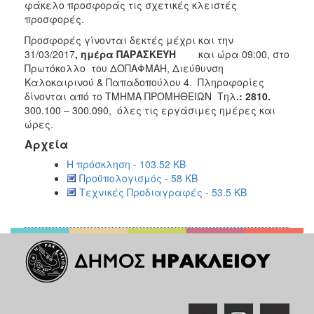
φάκελο προσφοράς τις σχετικές κλειστές
2018
προσφορές.
2017
Προσφορές γίνονται δεκτές μέχρι και την
31/03/2017
, ημέρα ΠΑΡΑΣΚΕΥΗ
και ώρα 09:00, στο
2016
Πρωτόκολλο του ΔΟΠΑΦΜΑΗ, Διεύθυνση
2015
Καλοκαιρινού & Παπαδοπούλου 4. Πληροφορίες
δίνονται από το ΤΜΗΜΑ ΠΡΟΜΗΘΕΙΩΝ Τηλ
.: 2810.
2013
300.100 – 300.090, όλες τις εργάσιμες ημέρες και
ώρες.
Αρχεία
Η πρόσκληση - 103.52 KB
Ο
Προϋπολογισμός - 58 KB
ΤΟΠΟΣ
ΜΑΣ
Τεχνικές Προδιαγραφές - 53.5 KB
ΠΟΛΙΤΙΣΜΟΣ
ΑΝΘΕΚΤΙΚΗ
ΠΟΛΗ