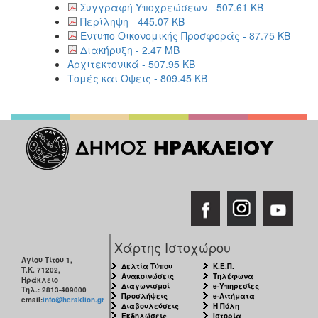
Συγγραφή Υποχρεώσεων - 507.61 KB
Περίληψη - 445.07 KB
Έντυπο Οικονομικής Προσφοράς - 87.75 KB
Διακήρυξη - 2.47 MB
Αρχιτεκτονικά - 507.95 KB
Τομές και Όψεις - 809.45 KB
Χάρτης Ιστοχώρου
Αγίου Τίτου 1,
Δελτία Τύπου
Κ.Ε.Π.
Τ.Κ. 71202,
Ανακοινώσεις
Τηλέφωνα
Ηράκλειο
Διαγωνισμοί
e-Υπηρεσίες
Τηλ.: 2813-409000
Προσλήψεις
e-Αιτήματα
email:
info@heraklion.gr
Διαβουλεύσεις
Η Πόλη
Εκδηλώσεις
Ιστορία