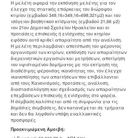
Η μελέτη αφορά την εκπόνηση μελέτης για τον
έλεγχο της στατικής επάρκειας του διώροφου
κτιρίου (εμβαδού 349,16+349,16=698,321μ2) και του
ισόγειου βοηθητικού κτίσματος (εμβαδού 21,66 μ2)
του 21ου Δημοτικό Σχολείου Ηρακλείου και οι
προτάσεις επισκευής ή ενίσχυσης του κτηρίου
εφόσον αυτό κριθεί απαραίτητο από την ανάλυση.
H μελέτη περιλαμβάνει αποτύπωση του φέροντος
οργανισμού των κτιρίων, εκπόνηση των απαραίτητων
διερευνητικών εργασιών και μετρήσεων, αποτίμηση
του υφισταμένου δομήματος με την εκτίμηση της
διαθέσιμης φέρουσας ικανότητας του, τον έλεγχο
ικανοποίησης των απαιτήσεων που επιβάλλονται
από τους Κανονισμούς, προτάσεις, ανάλυση,
διαστασιολόγηση και σχεδιασμός των απαραίτητων
επεμβάσεων επισκευής ή ενίσχυσης στο φορέα.
Η σύμβαση καλύπτεται από τη συμφωνία για τις
δημόσιες συμβάσεις, δεν κατανέμεται σε τμήματα
και δεν θα ληφθούν υπόψη εναλλακτικές
προσφορές
Προεκτιμώμενη Αμοιβή: