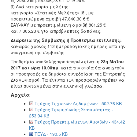
α) Συνολική: 56.006,78 € + ΦΠΑ 24%
β) Ανά κατηγορία μελέτης:
κατηγορία «Στατικές Μελέτες» [8], με
προεκτιμώμενη αμοιβή 47.840,30 € €
ΣΑΥ-ΦΑΥ με προεκτιμώμενη αμοιβή 861,25 €
και 7.305,23 € για απρόβλεπτες δαπάνες.
Διάρκεια της Σύμβασης ή Προθεσμία εκτέλεσης:
καθαρός χρόνος 112 ημερολογιακές ημέρες από την
υπογραφή της σύμβασης
Προθεσμία υποβολής προσφορών είναι η
23η Μαΐου
2017 και ώρα 10.00πμ
, κατά την οποία θα ανοιχτούν
οι προσφορές σε δημόσια συνεδρίαση της Επιτροπής
Διαγωνισμού. Τα έντυπα των προσφορών πρέπει να
είναι συνταγμένα στην ελληνική γλώσσα.
Αρχεία
Τεύχος Τεχνικών Δεδομένων - 502.76 KB
Τεύχος Τεκμηρίωσης Σκοπιμότητας -
253.94 KB
Τεύχος Προεκτιμώμενων Αμοιβών - 434.42
KB
ΤΕΥΔ - 190.5 KB