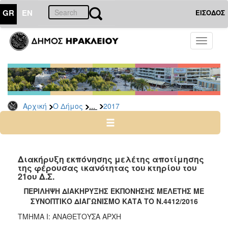
GR
EN
ΕΙΣΟΔΟΣ
Ο
Toggle
ΔΗΜΟΣ
navigati
Διακηρύξεις
-
Δημοπρασίες
Αρχείο
...
Αρχική
Ο Δήμος
2017
2026
2025
2024
Διακήρυξη εκπόνησης μελέτης αποτίμησης
2023
της φέρουσας ικανότητας του κτηρίου του
21ου Δ.Σ.
2022
ΠΕΡΙΛΗΨΗ ΔΙΑΚΗΡΥΞΗΣ ΕΚΠΟΝΗΣΗΣ ΜΕΛΕΤΗΣ ΜΕ
2021
ΣΥΝΟΠΤΙΚΟ ΔΙΑΓΩΝΙΣΜΟ ΚΑΤΑ ΤΟ Ν.4412/2016
2020
ΤΜΗΜΑ I: ΑΝΑΘΕΤΟΥΣΑ ΑΡΧΗ
2019