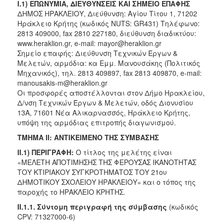
I.1) ΕΠΩΝΥΜΙΑ, ΔΙΕΥΘΥΝΣΕΙΣ ΚΑΙ ΣΗΜΕΙΟ ΕΠΑΦΗΣ
2018
ΔΗΜΟΣ ΗΡΑΚΛΕΙΟΥ, Διεύθυνση: Αγίου Τίτου 1, 71202
Ηράκλειο Κρήτης (κωδικός NUTS: GR431) Τηλέφωνο:
2017
2813 409000, fax 2810 227180, διεύθυνση διαδικτύου:
2016
www.heraklion.gr, e-mail: mayor@heraklion.gr
Σημείo επαφής: Διεύθυνση Τεχνικών Έργων &
2015
Μελετών, αρμόδια: κα Εμμ. Μανουσάκης (Πολιτικός
2013
Μηχανικός), τηλ. 2813 409897, fax 2813 409870, e-mail:
manousakis-m@heraklion.gr
Οι προσφορές αποστέλλονται στον Δήμο Ηρακλείου,
Δ/νση Τεχνικών Έργων & Μελετών, οδός Διονυσίου
13Α, 71601 Νέα Αλικαρνασσός, Ηράκλειο Κρήτης,
Ο
υπόψη της αρμόδιας επιτροπής διαγωνισμού.
ΤΟΠΟΣ
ΜΑΣ
ΤΜΗΜΑ II: ΑΝΤΙΚΕΙΜΕΝΟ ΤΗΣ ΣΥΜΒΑΣΗΣ
II.1) ΠΕΡΙΓΡΑΦΗ:
Ο τίτλος της μελέτης είναι
ΠΟΛΙΤΙΣΜΟΣ
«ΜΕΛΕΤΗ ΑΠΟΤΙΜΗΣΗΣ ΤΗΣ ΦΕΡΟΥΣΑΣ ΙΚΑΝΟΤΗΤΑΣ
ΤΟΥ ΚΤΙΡΙΑΚΟΥ ΣΥΓΚΡΟΤΗΜΑΤΟΣ ΤΟΥ 21ου
ΑΝΘΕΚΤΙΚΗ
ΔΗΜΟΤΙΚΟΥ ΣΧΟΛΕΙΟΥ ΗΡΑΚΛΕΙΟΥ» και ο τόπος της
ΠΟΛΗ
παροχής το ΗΡΑΚΛΕΙΟ ΚΡΗΤΗΣ.
II.1.1. Σύντομη περιγραφή της σύμβασης
(κωδικός
CPV: 71327000-6)