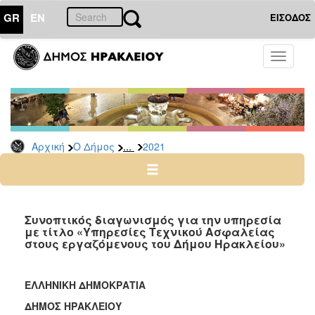
GR
EN
ΕΙΣΟΔΟΣ
Ο
Toggle
ΔΗΜΟΣ
navigati
Διακηρύξεις
-
Δημοπρασίες
Αρχείο
...
Αρχική
Ο Δήμος
2021
2026
2025
2024
Συνοπτικός διαγωνισμός για την υπηρεσία
2023
με τίτλο «Υπηρεσίες Τεχνικού Ασφαλείας
στους εργαζόμενους του Δήμου Ηρακλείου»
2022
2021
ΕΛΛΗΝΙΚΗ ΔΗΜΟΚΡΑΤΙΑ
2020
ΔΗΜΟΣ ΗΡΑΚΛΕΙΟΥ
2019