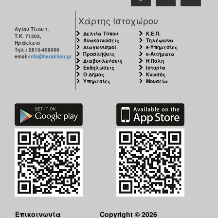
Χάρτης Ιστοχώρου
Αγίου Τίτου 1,
Δελτία Τύπου
Κ.Ε.Π.
Τ.Κ. 71202,
Ανακοινώσεις
Τηλέφωνα
Ηράκλειο
Διαγωνισμοί
e-Υπηρεσίες
Τηλ.: 2813-409000
Προσλήψεις
e-Αιτήματα
email:
info@heraklion.gr
Διαβουλεύσεις
Η Πόλη
Εκδηλώσεις
Ιστορία
Ο Δήμος
Κνωσός
Υπηρεσίες
Μουσεία
Επικοινωνία
Copyright © 2026