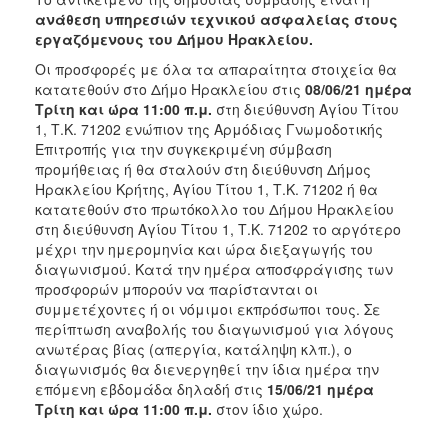
ανάθεση υπηρεσιών τεχνικού ασφαλείας στους
εργαζόμενους του Δήμου Ηρακλείου.
Οι προσφορές με όλα τα απαραίτητα στοιχεία θα
κατατεθούν στο Δήμο Ηρακλείου στις
08/06/21
ημέρα
Τρίτη και ώρα 11:00 π.μ.
στη διεύθυνση Αγίου Τίτου
1, Τ.Κ. 71202 ενώπιον της Αρμόδιας Γνωμοδοτικής
Επιτροπής για την συγκεκριμένη σύμβαση
προμήθειας ή θα σταλούν στη διεύθυνση Δήμος
Ηρακλείου Κρήτης, Αγίου Τίτου 1, Τ.Κ. 71202 ή θα
κατατεθούν στο πρωτόκολλο του Δήμου Ηρακλείου
στη διεύθυνση Αγίου Τίτου 1, Τ.Κ. 71202 το αργότερο
μέχρι την ημερομηνία και ώρα διεξαγωγής του
διαγωνισμού. Κατά την ημέρα αποσφράγισης των
προσφορών μπορούν να παρίστανται οι
συμμετέχοντες ή οι νόμιμοι εκπρόσωποι τους. Σε
περίπτωση αναβολής του διαγωνισμού για λόγους
ανωτέρας βίας (απεργία, κατάληψη κλπ.), ο
διαγωνισμός θα διενεργηθεί την ίδια ημέρα την
επόμενη εβδομάδα δηλαδή στις
15/06/21 ημέρα
Τρίτη και ώρα 11:00 π.μ.
στον ίδιο χώρο.