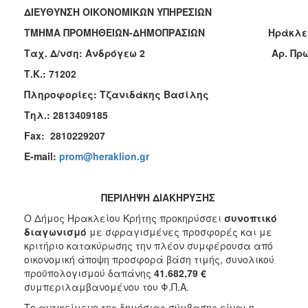
ΔΙΕΥΘΥΝΣΗ ΟΙΚΟΝΟΜΙΚΩΝ ΥΠΗΡΕΣΙΩΝ
2018
ΤΜΗΜΑ ΠΡΟΜΗΘΕΙΩΝ-ΔΗΜΟΠΡΑΣΙΩΝ Ηράκλει
2017
Ταχ. Δ/νση: Ανδρόγεω 2
Αρ. Πρω
2016
Τ.Κ.: 71202
2015
Πληροφορίες: Τζανιδάκης Βασίλης
2013
Τηλ.: 2813409185
Fax
: 2810229207
E
-
mail
:
prom@heraklion.gr
Ο
ΤΟΠΟΣ
ΜΑΣ
ΠΕΡΙΛΗΨΗ ΔΙΑΚΗΡΥΞΗΣ
ΠΟΛΙΤΙΣΜΟΣ
Ο Δήμος Ηρακλείου Κρήτης προκηρύσσει
συνοπτικό
διαγωνισμό
με σφραγισμένες προσφορές και με
κριτήριο κατακύρωσης
την πλέον συμφέρουσα από
ΑΝΘΕΚΤΙΚΗ
ΠΟΛΗ
οικονομική άποψη προσφορά βάση τιμής, συνολικού
προϋπολογισμού δαπάνης
41.682,79 €
συμπεριλαμβανομένου του Φ.Π.Α.
Το αντικείμενο της δημόσιας σύμβασης είναι η