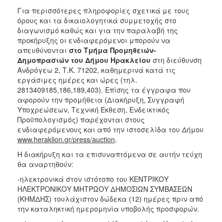
Για περισσότερες πληροφορίες σχετικά με τους
όρους και τα δικαιολογητικά συμμετοχής στο
διαγωνισμό καθώς και για την παραλαβή της
προκήρυξης οι ενδιαφερόμενοι μπορούν να
απευθύνονται
στο Τμήμα Προμηθειών-
Δημοπρασιών του Δήμου Ηρακλείου
στη διεύθυνση
Ανδρόγεω 2, Τ.Κ. 71202, καθημερινά κατά τις
εργάσιμες ημέρες και ώρες (τηλ.
2813409185,186,189,403). Επίσης τα έγγραφα που
αφορούν την προμήθεια (Διακήρυξη, Συγγραφή
Υποχρεώσεων, Τεχνική Έκθεση, Ενδεικτικός
Προϋπολογισμός) παρέχονται στους
ενδιαφερόμενους και από την ιστοσελίδα του Δήμου
www
.
heraklion
.
gr
/
press
/
auction
.
Η διακήρυξη και τα επισυναπτόμενα σε αυτήν τεύχη
θα αναρτηθούν:
-ηλεκτρονικά στον ιστότοπο του ΚΕΝΤΡΙΚΟΥ
ΗΛΕΚΤΡΟΝΙΚΟΥ ΜΗΤΡΩΟΥ ΔΗΜΟΣΙΩΝ ΣΥΜΒΑΣΕΩΝ
(ΚΗΜΔΗΣ) τουλάχιστον δώδεκα (12) ημέρες πριν από
την καταληκτική ημερομηνία υποβολής προσφορών.