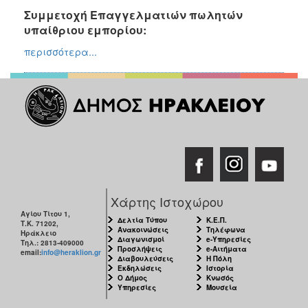
Συμμετοχή Επαγγελματιών πωλητών
υπαίθριου εμπορίου:
Ο
περισσότερα...
ΤΟΠΟΣ
ΜΑΣ
ΠΟΛΙΤΙΣΜΟΣ
ΑΝΘΕΚΤΙΚΗ
ΠΟΛΗ
Χάρτης Ιστοχώρου
Αγίου Τίτου 1,
Δελτία Τύπου
Κ.Ε.Π.
Τ.Κ. 71202,
Ανακοινώσεις
Τηλέφωνα
Ηράκλειο
Διαγωνισμοί
e-Υπηρεσίες
Τηλ.: 2813-409000
Προσλήψεις
e-Αιτήματα
email:
info@heraklion.gr
Διαβουλεύσεις
Η Πόλη
Εκδηλώσεις
Ιστορία
Ο Δήμος
Κνωσός
Υπηρεσίες
Μουσεία