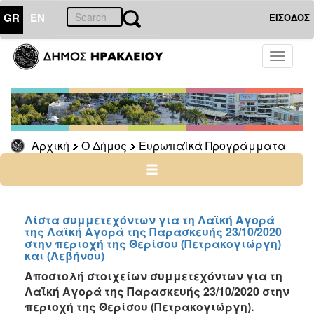
GR
EN
ΕΙΣΟΔΟΣ
Ο
Toggle
ΔΗΜΟΣ
navigati
Ευρωπαϊκά
Προγράμματα
Διασυνοριακά
Αρχική
Ο Δήμος
Ευρωπαϊκά Προγράμματα
Διακρατικά
Αλέξανδρος
Μπαλτατζής
Λειτουργική
Eνοποίηση
Λίστα συμμετεχόντων για τη Λαϊκή Αγορά
της Λαϊκή Αγορά της Παρασκευής 23/10/2020
Yφιστάμενων
στην περιοχή της Θερίσου (Πετρακογιώργη)
Πληροφοριακών
και (Λεβήνου)
Συστημάτων
Αποστολή στοιχείων συμμετεχόντων για τη
Παλαιότερα
Λαϊκή Αγορά της Παρασκευής 23/10/2020 στην
Έργα
περιοχή της Θερίσου (Πετρακογιώργη).