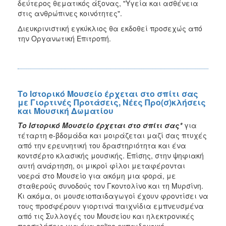
δεύτερος θεματικός άξονας, "Υγεία και ασθένεια
στις ανθρώπινες κοινότητες".
Διευκρινιστική εγκύκλιος θα εκδοθεί προσεχώς από
την Οργανωτική Επιτροπή.
Το Ιστορικό Μουσείο έρχεται στο σπίτι σας
με Γιορτινές Προτάσεις, Νέες Προ(σ)κλήσεις
και Μουσική Δωματίου
Το Ιστορικό Μουσείο έρχεται στο σπίτι σας*
για
τέταρτη e-βδομάδα και μοιράζεται μαζί σας πτυχές
από την ερευνητική του δραστηριότητα και ένα
κοντσέρτο κλασικής μουσικής. Επίσης, στην ψηφιακή
αυτή ανάρτηση, οι μικροί φίλοι μεταφέρονται
νοερά στο Μουσείο για ακόμη μια φορά, με
σταθερούς συνοδούς τον Γκοντολίνο και τη Μυρσίνη.
Κι ακόμα, οι μουσειοπαιδαγωγοί έχουν φροντίσει να
τους προσφέρουν γιορτινά παιχνίδια εμπνευσμένα
από τις Συλλογές του Μουσείου και ηλεκτρονικές
προσκλήσεις για ένα online εκπαιδευτικό