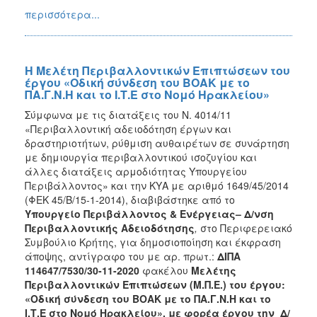
περισσότερα...
Η Μελέτη Περιβαλλοντικών Επιπτώσεων του
έργου «Οδική σύνδεση του ΒΟΑΚ με το
ΠΑ.Γ.Ν.Η και το Ι.Τ.Ε στο Νομό Ηρακλείου»
Σύμφωνα με τις διατάξεις του Ν. 4014/11
«Περιβαλλοντική αδειοδότηση έργων και
δραστηριοτήτων, ρύθμιση αυθαιρέτων σε συνάρτηση
με δημιουργία περιβαλλοντικού ισοζυγίου και
άλλες διατάξεις αρμοδιότητας Υπουργείου
Περιβάλλοντος» και την ΚΥΑ με αριθμό 1649/45/2014
(ΦΕΚ 45/Β/15-1-2014), διαβιβάστηκε από το
Υπουργείο Περιβάλλοντος & Ενέργειας– Δ/νση
Περιβαλλοντικής Αδειοδότησης
,
στο Περιφερειακό
Συμβούλιο Κρήτης, για δημοσιοποίηση και έκφραση
άποψης, αντίγραφο του με αρ. πρωτ.:
ΔΙΠΑ
114647/7530/30-11-2020
φακέλου
Μελέτης
Περιβαλλοντικών Επιπτώσεων (Μ.Π.Ε.) του έργου:
«Οδική σύνδεση του ΒΟΑΚ με το ΠΑ.Γ.Ν.Η και το
Ι.Τ.Ε στο Νομό Ηρακλείου», με φορέα έργου την
Δ/