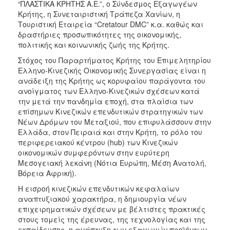
“ΠΛΑΣΤΙΚΑ ΚΡΗΤΗΣ Α.Ε.”, ο Σύνδεσμος Εξαγωγέων
Κρήτης, η Συνεταιριστική Τράπεζα Χανίων, η
Τουριστική Εταιρεία “Cretatour DMC” κ.α. καθώς και
δραστήριες προσωπικότητες της οικονομικής,
πολιτικής και κοινωνικής ζωής της Κρήτης.
Στόχος του Παραρτήματος Κρήτης του Επιμελητηρίου
Ελληνο-Κινεζικής Οικονομικής Συνεργασίας είναι η
ανάδειξη της Κρήτης ως κορυφαίου παράγοντα του
ανοίγματος των Ελληνο-Κινεζικών σχέσεων κατά
την μετά την πανδημία εποχή, στα πλαίσια των
επίσημων Κινεζικών επενδυτικών στρατηγικών των
Νέων Δρόμων του Μεταξιού, που επιφυλάσσουν στην
Ελλάδα, στον Πειραιά και στην Κρήτη, το ρόλο του
περιφερειακού κέντρου (hub) των Κινεζικών
οικονομικών συμφερόντων στην ευρύτερη
Μεσογειακή λεκάνη (Νότια Ευρώπη, Μέση Ανατολή,
Βόρεια Αφρική).
Η εισροή κινεζικών επενδυτικών κεφαλαίων
αναπτυξιακού χαρακτήρα, η δημιουργία νέων
επιχειρηματικών σχέσεων με βέλτιστες πρακτικές
στους τομείς της έρευνας, της τεχνολογίας και της
εκπαίδευσης, η ανάπτυξη των εξαγωγών προϊόντων,