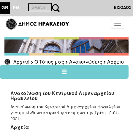
GR
EN
ΕΙΣΟΔΟΣ
Ο
Toggle
ΤΟΠΟΣ
navigati
ΜΑΣ
Ανακοινώσεις
Αρχείο
2026
Αρχική
Ο Τόπος μας
Ανακοινώσεις
Αρχείο
2025
2024
2023
Ανακοίνωση του Κεντρικού Λιμεναρχείου
2022
Ηρακλείου
2021
Ανακοίνωση του Κεντρικού Λιμεναρχείου Ηρακλείου
για επικίνδυνα καιρικά φαινόμενα την Τρίτη 12-01-
2020
2021:
2019
Αρχεία
2018