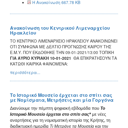
Η Ανακοίνωση 667.78 KB
2017
2016
2015
Ανακοίνωση του Κεντρικού Λιμεναρχείου
Ηρακλείου
2012
ΤΟ ΚΕΝΤΡΙΚΟ ΛΙΜΕΝΑΡΧΕΙΟ ΗΡΑΚΛΕΙΟΥ ΑΝΑΚΟΙΝΩΝΕΙ
2011
ΟΤΙ ΣΥΜΦΩΝΑ ΜΕ ΔΕΛΤΙΟ ΠΡΟΓΝΩΣΗΣ ΚΑΙΡΟΥ ΤΗΣ
Ε.Μ.Υ. ΠΟΥ ΕΚΔΟΘΗΚΕ ΤΗΝ 09-01-2021/13:00 ΤΟΠΙΚΗ
ΓΙΑ ΑΥΡΙΟ ΚΥΡΙΑΚΗ 10-01-2021
ΘΑ ΕΠΙΚΡΑΤΗΣΟΥΝ ΤΑ
ΚΑΤΩΘΙ ΚΑΙΡΙΚΑ ΦΑΙΝΟΜΕΝΑ:
Ο
περισσότερα...
ΔΗΜΟΣ
ΠΟΛΙΤΙΣΜΟΣ
Το Ιστορικό Μουσείο έρχεται στο σπίτι σας
με Νομίσματα, Μετρήσεις και μία Γοργόνα
ΑΝΘΕΚΤΙΚΗ
ΠΟΛΗ
Διανύουμε την πέμπτη ψηφιακή εβδομάδα που
Το
Ιστορικό Μουσείο έρχεται στο σπίτι σας*
με νέες
αναρτήσεις για τη νομισματική ιστορία της Κρήτης, τη
διαδικτυακή ημερίδα
Τι Μετράνε τα Μουσεία
και την