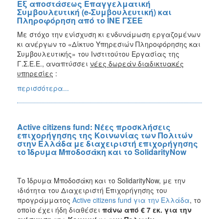
Εξ αποστάσεως Επαγγελματική
Συμβουλευτική (e-Συμβουλευτική) και
Πληροφόρηση από το ΙΝΕ ΓΣΕΕ
Με στόχο την ενίσχυση κι ενδυνάμωση εργαζομένων
κι ανέργων το «Δίκτυο Υπηρεσιών Πληροφόρησης και
Συμβουλευτικής» του Ινστιτούτου Εργασίας της
Γ.Σ.Ε.Ε., αναπτύσσει
νέες δωρεάν διαδικτυακές
υπηρεσίες
:
περισσότερα...
Active citizens fund: Νέες προσκλήσεις
επιχορήγησης της Κοινωνίας των Πολιτών
στην Ελλάδα με διαχειριστή επιχορήγησης
το Ίδρυμα Μποδοσάκη και το SolidarityNow
Το Ίδρυμα Μποδοσάκη και το SolidarityNow, με την
ιδιότητα του Διαχειριστή Επιχορήγησης του
προγράμματος
Active citizens fund για την Ελλάδα
, το
οποίο έχει ήδη διαθέσει
πάνω από
€
7 εκ. για την