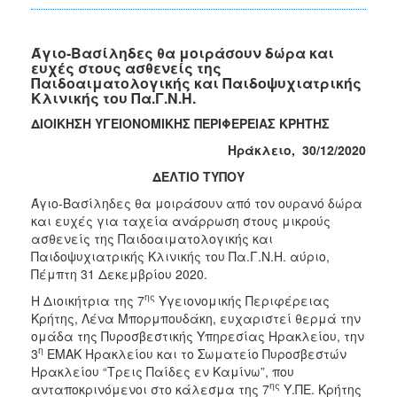
Άγιο-Βασίληδες θα μοιράσουν δώρα και
ευχές στους ασθενείς της
Παιδοαιματολογικής και Παιδοψυχιατρικής
Κλινικής του Πα.Γ.Ν.Η.
ΔΙΟΙΚΗΣΗ ΥΓΕΙΟΝΟΜΙΚΗΣ ΠΕΡΙΦΕΡΕΙΑΣ ΚΡΗΤΗΣ
Ηράκλειο, 30/1
2/2020
ΔΕΛΤΙΟ ΤΥΠΟΥ
Άγιο-Βασίληδες θα μοιράσουν από τον ουρανό δώρα
και ευχές για ταχεία ανάρρωση στους μικρούς
ασθενείς της Παιδοαιματολογικής και
Παιδοψυχιατρικής Κλινικής του Πα.Γ.Ν.Η. αύριο,
Πέμπτη 31 Δεκεμβρίου 2020.
ης
Η Διοικήτρια της 7
Υγειονομικής Περιφέρειας
Κρήτης, Λένα Μπορμπουδάκη, ευχαριστεί θερμά την
ομάδα της Πυροσβεστικής Υπηρεσίας Ηρακλείου, την
η
3
ΕΜΑΚ Ηρακλείου και το Σωματείο Πυροσβεστών
Ηρακλείου “Τρεις Παίδες εν Καμίνω”, που
ης
ανταποκρινόμενοι στο κάλεσμα της 7
Υ.ΠΕ. Κρήτης