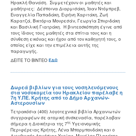
Ηρακλή Θανάση. Συμμετέχουν οι μαθητές και
μαθήτριες: Δέσποινα Διαρμισάκη, Ίοαν Ντόμπρεβ,
Ευαγγελία Παπαδάκη, Ειρήνη Χαριτάκη, Ζωή
Καρατζά, Βικτόρια Μουρεσάν, Γεωργία Σπυριδάκη
και Βασιλική Γιατράκη. Η βιντεοσκόπηση έγινε από
τους ίδιους τους μαθητές στα σπίτια τους και η
σύνθεση εικόνας και ήχου από τον καθηγητή τους, ο
οποίος είχε και την επιμέλεια αυτής της
παραγωγής.
ΔΕΙΤΕ ΤΟ ΒΙΝΤΕΟ
ΕΔΩ
Δωρεά βιβλίων για τους νοσηλευόμενους
στα νοσοκομεία του Ηρακλείου παρέλαβε η
7η Υ.ΠΕ. Κρήτης από το Δήμο Αρχανών-
Αστερουσίων
Τετρακόσια (400) λογοτεχνικά βιβλία Αρχανιωτών
συγγραφέων σε ατομική συσκευασία, παρέλαβαν
ης
σήμερα η Διοικήτρια της 7
Υγειονομικής
Περιφέρειας Κρήτης, Λένα Μπορμπουδάκη και ο
Διευθυντής Δημόσιας Υγείας, Μιχάλης Πλατάκης.