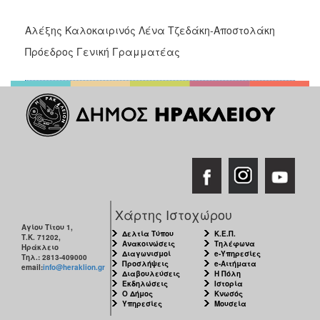
Αλέξης Καλοκαιρινός Λένα Τζεδάκη-Αποστολάκη
Πρόεδρος Γενική Γραμματέας
Χάρτης Ιστοχώρου
Αγίου Τίτου 1,
Δελτία Τύπου
Κ.Ε.Π.
Τ.Κ. 71202,
Ανακοινώσεις
Τηλέφωνα
Ηράκλειο
Διαγωνισμοί
e-Υπηρεσίες
Τηλ.: 2813-409000
Προσλήψεις
e-Αιτήματα
email:
info@heraklion.gr
Διαβουλεύσεις
Η Πόλη
Εκδηλώσεις
Ιστορία
Ο Δήμος
Κνωσός
Υπηρεσίες
Μουσεία