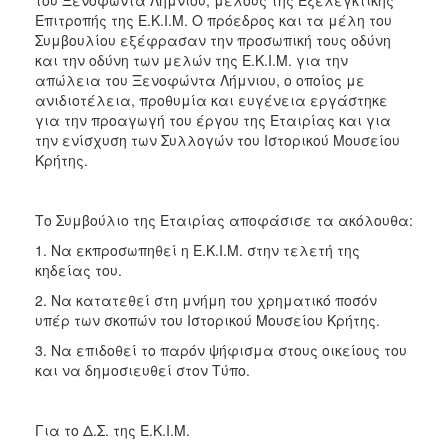
Επιτροπής της Ε.Κ.Ι.Μ. Ο πρόεδρος και τα μέλη του
2017
Συμβουλίου εξέφρασαν την προσωπική τους οδύνη
2016
και την οδύνη των μελών της Ε.Κ.Ι.Μ. για την
απώλεια του Ξενοφώντα Λήμνιου, ο οποίος με
2015
ανιδιοτέλεια, προθυμία και ευγένεια εργάστηκε
2012
για την προαγωγή του έργου της Εταιρίας και για
την ενίσχυση των Συλλογών του Ιστορικού Μουσείου
2011
Κρήτης.
Το Συμβούλιο της Εταιρίας αποφάσισε τα ακόλουθα:
Ο
1. Να εκπροσωπηθεί η Ε.Κ.Ι.Μ. στην τελετή της
ΔΗΜΟΣ
κηδείας του.
2. Να κατατεθεί στη μνήμη του χρηματικό ποσόν
ΠΟΛΙΤΙΣΜΟΣ
υπέρ των σκοπών του Ιστορικού Μουσείου Κρήτης.
ΑΝΘΕΚΤΙΚΗ
3. Να επιδοθεί το παρόν ψήφισμα στους οικείους του
ΠΟΛΗ
και να δημοσιευθεί στον Τύπο.
Για το Δ.Σ. της Ε.Κ.Ι.Μ.