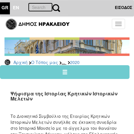
GR
EN
ΕΙΣΟΔΟΣ
Ο
Toggle
ΤΟΠΟΣ
navigati
ΜΑΣ
Ανακοινώσεις
Αρχείο
2026
...
Αρχική
Ο Τόπος μας
2020
2025
2024
2023
Ψήφισμα της Ιστορίας Κρητικών Ιστορικών
2022
Μελετών
2021
2020
Το Διοικητικό Συμβούλιο της Εταιρίας Κρητικών
Ιστορικών Μελετών συνήλθε σε έκτακτη συνεδρία
2019
στο Ιστορικό Μουσείο με το άγγελμα του θανάτου
2018
του Ξενοφώντα Λήμνιου, μέλους της Εξελεγκτικής