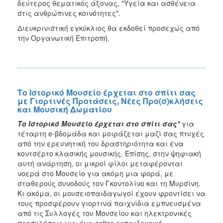
δεύτερος θεματικός άξονας, "Υγεία και ασθένεια
στις ανθρώπινες κοινότητες".
Διευκρινιστική εγκύκλιος θα εκδοθεί προσεχώς από
την Οργανωτική Επιτροπή.
Το Ιστορικό Μουσείο έρχεται στο σπίτι σας
με Γιορτινές Προτάσεις, Νέες Προ(σ)κλήσεις
και Μουσική Δωματίου
Το Ιστορικό Μουσείο έρχεται στο σπίτι σας*
για
τέταρτη e-βδομάδα και μοιράζεται μαζί σας πτυχές
από την ερευνητική του δραστηριότητα και ένα
κοντσέρτο κλασικής μουσικής. Επίσης, στην ψηφιακή
αυτή ανάρτηση, οι μικροί φίλοι μεταφέρονται
νοερά στο Μουσείο για ακόμη μια φορά, με
σταθερούς συνοδούς τον Γκοντολίνο και τη Μυρσίνη.
Κι ακόμα, οι μουσειοπαιδαγωγοί έχουν φροντίσει να
τους προσφέρουν γιορτινά παιχνίδια εμπνευσμένα
από τις Συλλογές του Μουσείου και ηλεκτρονικές
προσκλήσεις για ένα online εκπαιδευτικό