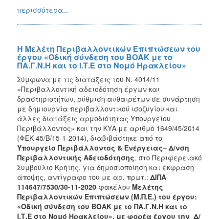
περισσότερα...
Η Μελέτη Περιβαλλοντικών Επιπτώσεων του
έργου «Οδική σύνδεση του ΒΟΑΚ με το
ΠΑ.Γ.Ν.Η και το Ι.Τ.Ε στο Νομό Ηρακλείου»
Σύμφωνα με τις διατάξεις του Ν. 4014/11
«Περιβαλλοντική αδειοδότηση έργων και
δραστηριοτήτων, ρύθμιση αυθαιρέτων σε συνάρτηση
με δημιουργία περιβαλλοντικού ισοζυγίου και
άλλες διατάξεις αρμοδιότητας Υπουργείου
Περιβάλλοντος» και την ΚΥΑ με αριθμό 1649/45/2014
(ΦΕΚ 45/Β/15-1-2014), διαβιβάστηκε από το
Υπουργείο Περιβάλλοντος & Ενέργειας– Δ/νση
Περιβαλλοντικής Αδειοδότησης
,
στο Περιφερειακό
Συμβούλιο Κρήτης, για δημοσιοποίηση και έκφραση
άποψης, αντίγραφο του με αρ. πρωτ.:
ΔΙΠΑ
114647/7530/30-11-2020
φακέλου
Μελέτης
Περιβαλλοντικών Επιπτώσεων (Μ.Π.Ε.) του έργου:
«Οδική σύνδεση του ΒΟΑΚ με το ΠΑ.Γ.Ν.Η και το
Ι.Τ.Ε στο Νομό Ηρακλείου», με φορέα έργου την
Δ/