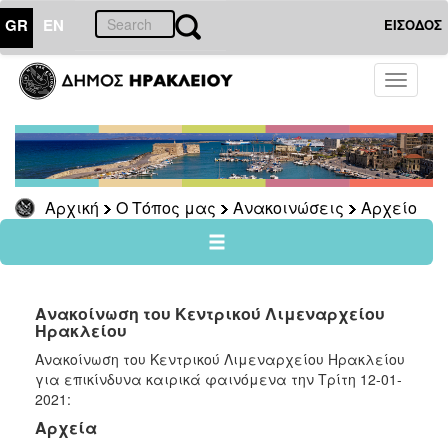
GR
EN
ΕΙΣΟΔΟΣ
Ο
Toggle
ΤΟΠΟΣ
navigati
ΜΑΣ
Ανακοινώσεις
Αρχείο
2026
Αρχική
Ο Τόπος μας
Ανακοινώσεις
Αρχείο
2025
2024
2023
Ανακοίνωση του Κεντρικού Λιμεναρχείου
2022
Ηρακλείου
2021
Ανακοίνωση του Κεντρικού Λιμεναρχείου Ηρακλείου
για επικίνδυνα καιρικά φαινόμενα την Τρίτη 12-01-
2020
2021:
2019
Αρχεία
2018