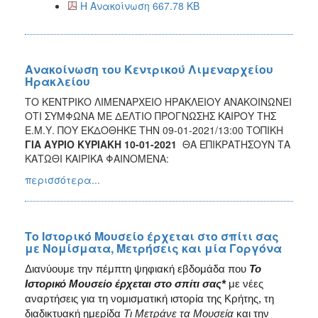
Η Ανακοίνωση 667.78 KB
2017
2016
2015
Ανακοίνωση του Κεντρικού Λιμεναρχείου
Ηρακλείου
2012
ΤΟ ΚΕΝΤΡΙΚΟ ΛΙΜΕΝΑΡΧΕΙΟ ΗΡΑΚΛΕΙΟΥ ΑΝΑΚΟΙΝΩΝΕΙ
2011
ΟΤΙ ΣΥΜΦΩΝΑ ΜΕ ΔΕΛΤΙΟ ΠΡΟΓΝΩΣΗΣ ΚΑΙΡΟΥ ΤΗΣ
Ε.Μ.Υ. ΠΟΥ ΕΚΔΟΘΗΚΕ ΤΗΝ 09-01-2021/13:00 ΤΟΠΙΚΗ
ΓΙΑ ΑΥΡΙΟ ΚΥΡΙΑΚΗ 10-01-2021
ΘΑ ΕΠΙΚΡΑΤΗΣΟΥΝ ΤΑ
ΚΑΤΩΘΙ ΚΑΙΡΙΚΑ ΦΑΙΝΟΜΕΝΑ:
Ο
περισσότερα...
ΔΗΜΟΣ
ΠΟΛΙΤΙΣΜΟΣ
Το Ιστορικό Μουσείο έρχεται στο σπίτι σας
με Νομίσματα, Μετρήσεις και μία Γοργόνα
ΑΝΘΕΚΤΙΚΗ
ΠΟΛΗ
Διανύουμε την πέμπτη ψηφιακή εβδομάδα που
Το
Ιστορικό Μουσείο έρχεται στο σπίτι σας*
με νέες
αναρτήσεις για τη νομισματική ιστορία της Κρήτης, τη
διαδικτυακή ημερίδα
Τι Μετράνε τα Μουσεία
και την