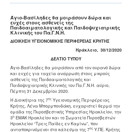
Άγιο-Βασίληδες θα μοιράσουν δώρα και
ευχές στους ασθενείς της
Παιδοαιματολογικής και Παιδοψυχιατρικής
Κλινικής του Πα.Γ.Ν.Η.
ΔΙΟΙΚΗΣΗ ΥΓΕΙΟΝΟΜΙΚΗΣ ΠΕΡΙΦΕΡΕΙΑΣ ΚΡΗΤΗΣ
Ηράκλειο, 30/1
2/2020
ΔΕΛΤΙΟ ΤΥΠΟΥ
Άγιο-Βασίληδες θα μοιράσουν από τον ουρανό δώρα
και ευχές για ταχεία ανάρρωση στους μικρούς
ασθενείς της Παιδοαιματολογικής και
Παιδοψυχιατρικής Κλινικής του Πα.Γ.Ν.Η. αύριο,
Πέμπτη 31 Δεκεμβρίου 2020.
ης
Η Διοικήτρια της 7
Υγειονομικής Περιφέρειας
Κρήτης, Λένα Μπορμπουδάκη, ευχαριστεί θερμά την
ομάδα της Πυροσβεστικής Υπηρεσίας Ηρακλείου, την
η
3
ΕΜΑΚ Ηρακλείου και το Σωματείο Πυροσβεστών
Ηρακλείου “Τρεις Παίδες εν Καμίνω”, που
ης
ανταποκρινόμενοι στο κάλεσμα της 7
Υ.ΠΕ. Κρήτης