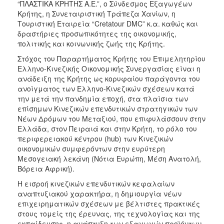
“ΠΛΑΣΤΙΚΑ ΚΡΗΤΗΣ Α.Ε.”, ο Σύνδεσμος Εξαγωγέων
Κρήτης, η Συνεταιριστική Τράπεζα Χανίων, η
Τουριστική Εταιρεία “Cretatour DMC” κ.α. καθώς και
δραστήριες προσωπικότητες της οικονομικής,
πολιτικής και κοινωνικής ζωής της Κρήτης.
Στόχος του Παραρτήματος Κρήτης του Επιμελητηρίου
Ελληνο-Κινεζικής Οικονομικής Συνεργασίας είναι η
ανάδειξη της Κρήτης ως κορυφαίου παράγοντα του
ανοίγματος των Ελληνο-Κινεζικών σχέσεων κατά
την μετά την πανδημία εποχή, στα πλαίσια των
επίσημων Κινεζικών επενδυτικών στρατηγικών των
Νέων Δρόμων του Μεταξιού, που επιφυλάσσουν στην
Ελλάδα, στον Πειραιά και στην Κρήτη, το ρόλο του
περιφερειακού κέντρου (hub) των Κινεζικών
οικονομικών συμφερόντων στην ευρύτερη
Μεσογειακή λεκάνη (Νότια Ευρώπη, Μέση Ανατολή,
Βόρεια Αφρική).
Η εισροή κινεζικών επενδυτικών κεφαλαίων
αναπτυξιακού χαρακτήρα, η δημιουργία νέων
επιχειρηματικών σχέσεων με βέλτιστες πρακτικές
στους τομείς της έρευνας, της τεχνολογίας και της
εκπαίδευσης, η ανάπτυξη των εξαγωγών προϊόντων,