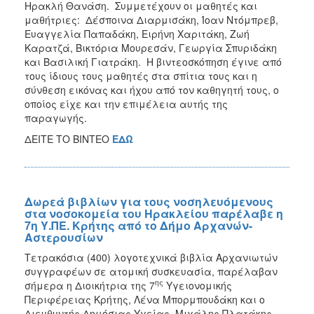
Ηρακλή Θανάση. Συμμετέχουν οι μαθητές και
μαθήτριες: Δέσποινα Διαρμισάκη, Ίοαν Ντόμπρεβ,
Ευαγγελία Παπαδάκη, Ειρήνη Χαριτάκη, Ζωή
Καρατζά, Βικτόρια Μουρεσάν, Γεωργία Σπυριδάκη
και Βασιλική Γιατράκη. Η βιντεοσκόπηση έγινε από
τους ίδιους τους μαθητές στα σπίτια τους και η
σύνθεση εικόνας και ήχου από τον καθηγητή τους, ο
οποίος είχε και την επιμέλεια αυτής της
παραγωγής.
ΔΕΙΤΕ ΤΟ ΒΙΝΤΕΟ
ΕΔΩ
Δωρεά βιβλίων για τους νοσηλευόμενους
στα νοσοκομεία του Ηρακλείου παρέλαβε η
7η Υ.ΠΕ. Κρήτης από το Δήμο Αρχανών-
Αστερουσίων
Τετρακόσια (400) λογοτεχνικά βιβλία Αρχανιωτών
συγγραφέων σε ατομική συσκευασία, παρέλαβαν
ης
σήμερα η Διοικήτρια της 7
Υγειονομικής
Περιφέρειας Κρήτης, Λένα Μπορμπουδάκη και ο
Διευθυντής Δημόσιας Υγείας, Μιχάλης Πλατάκης.