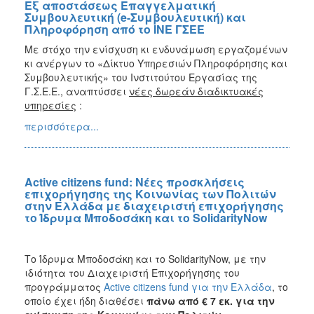
Εξ αποστάσεως Επαγγελματική
Συμβουλευτική (e-Συμβουλευτική) και
Πληροφόρηση από το ΙΝΕ ΓΣΕΕ
Με στόχο την ενίσχυση κι ενδυνάμωση εργαζομένων
κι ανέργων το «Δίκτυο Υπηρεσιών Πληροφόρησης και
Συμβουλευτικής» του Ινστιτούτου Εργασίας της
Γ.Σ.Ε.Ε., αναπτύσσει
νέες δωρεάν διαδικτυακές
υπηρεσίες
:
περισσότερα...
Active citizens fund: Νέες προσκλήσεις
επιχορήγησης της Κοινωνίας των Πολιτών
στην Ελλάδα με διαχειριστή επιχορήγησης
το Ίδρυμα Μποδοσάκη και το SolidarityNow
Το Ίδρυμα Μποδοσάκη και το SolidarityNow, με την
ιδιότητα του Διαχειριστή Επιχορήγησης του
προγράμματος
Active citizens fund για την Ελλάδα
, το
οποίο έχει ήδη διαθέσει
πάνω από
€
7 εκ. για την