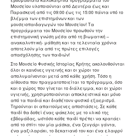
Μουσείου υλοποιούνται
από Δευτέρα έως και
2017
Παρασκευή από τις 09:00 έως τις 15:00
πάντα υπό το
2016
βλέμμα των επιστημόνων και των
μουσειοπαιδαγωγών του Μουσείου! Τα
2015
προγράμματα του Μουσείου προωθούν την
2012
επιστημονική γνώση μέσα από τη βιωματική –
ανακαλυπτική- μάθηση και τα τελευταία χρόνια
2011
αποτελούν μία από τις πρώτες επιλογές
απασχόλησης των παιδιών!
Στο Μουσείο Φυσικής Ιστορίας Κρήτης ακολουθούνται
όλοι οι κανόνες υγιεινής και οι χώροι του
Ο
απολυμαίνονται μετά από κάθε χρήση. Τόσο η
ΔΗΜΟΣ
αίθουσα που πραγματοποιείται το πρόγραμμα, όσο
και ο χώρος που γίνεται το διάλειμμα, και οι χώροι
ΠΟΛΙΤΙΣΜΟΣ
υγιεινής, χρησιμοποιούνται αποκλειστικά και μόνο
από τα παιδιά και διαθέτουν φυσικό εξαερισμό.
ΑΝΘΕΚΤΙΚΗ
Τηρούνται οι απαιτούμενες αποστάσεις. Σε κάθε
ΠΟΛΗ
παιδί θα δοθεί ένας φάκελος με το υλικό της
εβδομάδας, ωστόσο κάθε παιδί πρέπει να κρατάει
από το σπίτι του μία μάσκα, ένα ζευγάρι γάντα,
ένα μαξιλαράκι, το δεκατιανό του και ένα ελαφρύ