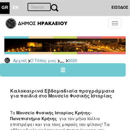
GR
EN
ΕΙΣΟΔΟΣ
Ο
Toggle
ΤΟΠΟΣ
navigati
ΜΑΣ
Ανακοινώσεις
Αρχείο
2026
...
Αρχική
Ο Τόπος μας
2020
2025
2024
2023
Καλοκαιρινά Εβδομαδιαία προγράμματα
2022
για παιδιά στο Μουσείο Φυσικής Ιστορίας
2021
2020
Το
Μουσείο Φυσικής Ιστορίας Κρήτης-
Πανεπιστήμιο Κρήτης
για τον μήνα Ιούλιο
2019
επιστρέφει και για τους μικρούς του φίλους! Τα
2018
εβδομαδιαία καλοκαιρινά προγράμματα του