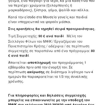
γεύμα, ένα παγούρι για νερό, κα μία κασετίνα που
να περιέχει χρώματα (ξυλομπογιές ή
μαρκαδόρους), ξύστρα, γόμα, ψαλίδι και κόλλα.
Κατά την είσοδο στο Μουσείο γονείς και παιδιά
είναι υποχρεωτικό να φορούν μάσκα.
Στις κρατήσεις θα τηρηθεί σειρά προτεραιότητας
.
Τιμή Συμμετοχής:
90 € ανά παιδί
Μέλη του
Συλλόγου Φίλων του ΜΦΙΚ /
Εργαζόμενοι του
Πανεπιστημίου Κρήτης / αδέρφια / σε περίπτωση
συμμετοχής σε παραπάνω από ένα πρόγραμμα:
80
€ ανά παιδί
Απαιτείται
αποπληρωμή
του προγράμματος 1
εβδομάδα πριν από την έναρξή του. Σε
περίπτωση
ακύρωσης
σε διάστημα λιγότερο των 4
ημερών θα παρακρατείται το 1/3 της συνολικής
χρέωσης.
Για πληροφορίες και δηλώσεις συμμετοχής
μπορείτε να επικοινωνείτε με την υποδοχή του
ΜΦΙΚ στο τηλέφωνο 2810 393630 από Δευτέρα έως