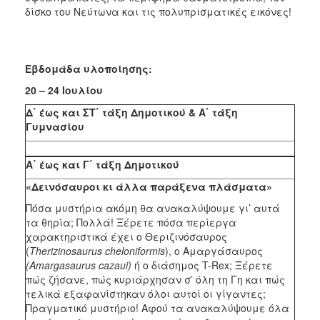
δίσκο του Νεύτωνα και τις πολυπρισματικές εικόνες!
Εβδομάδα υλοποίησης:
20 – 24 Ιουλίου
Δ΄ έως και ΣΤ΄ τάξη Δημοτικού & Α΄ τάξη
Γυμνασίου
A΄ έως και Γ΄ τάξη Δημοτικού
«Δεινόσαυροι κι άλλα παράξενα πλάσματα»
Πόσα μυστήρια ακόμη θα ανακαλύψουμε γι’ αυτά
τα θηρία; Πολλά! Ξέρετε πόσα περίεργα
χαρακτηριστικά έχει ο Θεριζινόσαυρος
(
Therizinosaurus cheloniformis
), ο Αμαργάσαυρος
(Amargasaurus cazaui)
ή ο διάσημος T-Rex; Ξέρετε
πώς ζήσανε, πώς κυριάρχησαν σ’ όλη τη Γη και πώς
τελικά εξαφανίστηκαν όλοι αυτοί οι γίγαντες;
Πραγματικό μυστήριο! Αφού τα ανακαλύψουμε όλα