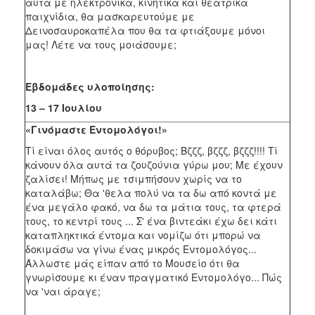
αυτά με ηλεκτρονικά, κινητικά και θεατρικά
παιχνίδια, θα μασκαρευτούμε με
Δεινοσαυροκαπέλα που θα τα φτιάξουμε μόνοι
μας! Λέτε να τους μοιάσουμε;
Εβδομάδες υλοποίησης:
13 – 17 Ιουλίου
«Γινόμαστε Εντομολόγοι!»
Τί είναι όλος αυτός ο θόρυβος; Βζζζ, βζζζ, βζζζ!!!! Τί
κάνουν όλα αυτά τα ζουζούνια γύρω μου; Με έχουν
ζαλίσει! Μήπως με τσιμπήσουν χωρίς να το
καταλάβω; Θα 'θελα πολύ να τα δω από κοντά με
ένα μεγάλο φακό, να δω τα μάτια τους, τα φτερά
τους, το κεντρί τους ... Σ' ένα βιντεάκι έχω δει κάτι
καταπληκτικά έντομα και νομίζω ότι μπορώ να
δοκιμάσω να γίνω ένας μικρός Εντομολόγος...
Άλλωστε μάς είπαν από το Μουσείο ότι θα
γνωρίσουμε κι έναν πραγματικό Εντομολόγο... Πώς
να 'ναι άραγε;