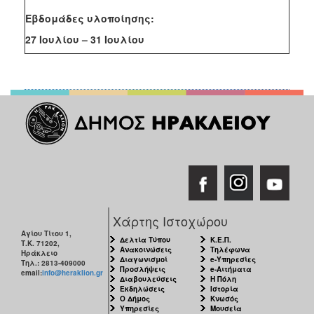
Εβδομάδες υλοποίησης:
27 Ιουλίου – 31 Ιουλίου
Χάρτης Ιστοχώρου
Αγίου Τίτου 1,
Δελτία Τύπου
Κ.Ε.Π.
Τ.Κ. 71202,
Ανακοινώσεις
Τηλέφωνα
Ηράκλειο
Διαγωνισμοί
e-Υπηρεσίες
Τηλ.: 2813-409000
Προσλήψεις
e-Αιτήματα
email:
info@heraklion.gr
Διαβουλεύσεις
Η Πόλη
Εκδηλώσεις
Ιστορία
Ο Δήμος
Κνωσός
Υπηρεσίες
Μουσεία