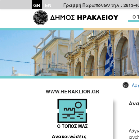
GR
EN
Γραμμή Παραπόνων τηλ : 2813-4
Ο 
Αρχ
WWW.HERAKLION.GR
Ανα
Ο ΤΟΠΟΣ ΜΑΣ
Λόγω
Ανακοινώσεις
ανάγ