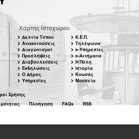
Χάρτης Ιστοχώρου
Δελτία Τύπου
Κ.Ε.Π.
Ανακοινώσεις
Τηλέφωνα
Διαγωνισμοί
e-Υπηρεσίες
Προσλήψεις
e-Αιτήματα
Διαβουλεύσεις
Η Πόλη
Εκδηλώσεις
Ιστορία
Ο Δήμος
Κνωσός
Υπηρεσίες
Μουσεία
ροι Χρήσης
ιμότητας
Πλοήγηση
FAQs
RSS