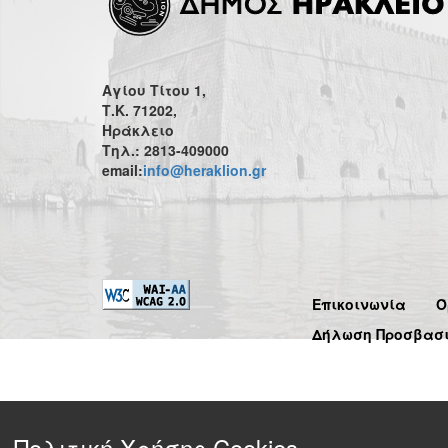
Αγίου Τίτου 1,
Τ.Κ. 71202,
Ηράκλειο
Τηλ.: 2813-409000
email:
info@heraklion.gr
Επικοινωνία
Ό
Δήλωση Προσβασ
Πολιτική Χρήσης Cookies