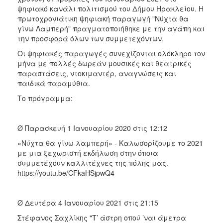
ψηφιακό κανάλι πολιτισμού του Δήμου Ηρακλείου. Η
2017
πρωτοχρονιάτικη ψηφιακή παραγωγή "Νύχτα θα
2016
γίνω Λαμπερή" πραγματοποιήθηκε με την αγάπη και
την προσφορά όλων των συμμετεχόντων.
2015
Οι ψηφιακές παραγωγές συνεχίζονται ολόκληρο τον
2012
μήνα με πολλές δωρεάν μουσικές και θεατρικές
2011
παραστάσεις, ντοκιμαντέρ, αναγνώσεις και
παιδικά παραμύθια.
Το πρόγραμμα:
Ο
Ø Παρασκευή 1 Ιανουαρίου 2020 στις 12:12
ΔΗΜΟΣ
«Νύχτα θα γίνω λαμπερή» - Καλωσορίζουμε το 2021
ΠΟΛΙΤΙΣΜΟΣ
με μια ξεχωριστή εκδήλωση στην όποια
συμμετέχουν καλλιτέχνες της πόλης μας.
https://youtu.be/CFkaHSjpwQ4
ΑΝΘΕΚΤΙΚΗ
ΠΟΛΗ
Ø Δευτέρα 4 Ιανουαρίου 2021 στις 21:15
Στέφανος Σαχλίκης "Τ’ άστρη οπού ’ναι άμετρα