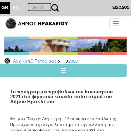
GR
EN
ΕΙΣΟΔΟΣ
Ο
Toggle
ΤΟΠΟΣ
navigati
ΜΑΣ
Ανακοινώσεις
Αρχείο
2026
...
Αρχική
Ο Τόπος μας
2020
2025
2024
2023
To πρόγραμμα προβολών του Ιανουαρίου
2022
2021 στο ψηφιακό κανάλι πολιτισμού του
Δήμου Ηρακλείου
2021
2020
Με μία "Νύχτα Λαμπερή..." ξεκίνησαν το βράδυ της
2019
Πρωτοχρονιάς (λίγα λεπτά μετά την αλλαγή του
2018
χρόνου) οι προβολές του Ιανουαρίου 2021 στο