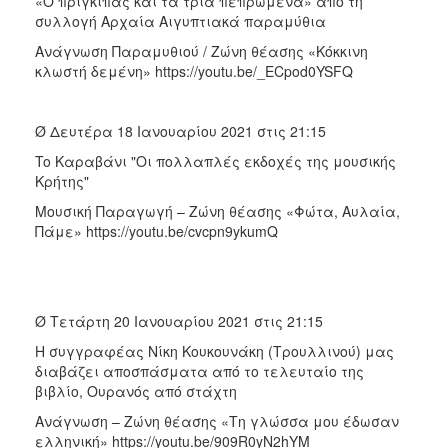
«Ο πρίγκιπας και τα τρία πεπρωμένα» από τη
συλλογή Αρχαία Αιγυπτιακά παραμύθια
Ανάγνωση Παραμυθιού / Ζώνη θέασης «Κόκκινη
κλωστή δεμένη» https://youtu.be/_ECpod0YSFQ
Ø Δευτέρα 18 Ιανουαρίου 2021 στις 21:15
To Καραβάνι "Οι πολλαπλές εκδοχές της μουσικής
Κρήτης"
Μουσική Παραγωγή – Ζώνη θέασης «Φώτα, Αυλαία,
Πάμε» https://youtu.be/cvcpn9ykumQ
Ø Τετάρτη 20 Ιανουαρίου 2021 στις 21:15
Η συγγραφέας Νίκη Κουκουνάκη (Τρουλλινού) μας
διαβάζει αποσπάσματα από το τελευταίο της
βιβλίο, Ουρανός από στάχτη
Ανάγνωση – Ζώνη θέασης «Τη γλώσσα μου έδωσαν
ελληνική» https://youtu.be/909R0yN2hYM