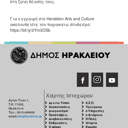
στη ζώνη θέασης τους.
Για εγγραφή στο Heraklion Arts and Culture
ακολουθείστε τον παρακάτω σύνδεσμο:
https://bit.ly/2Ym3OSb
Χάρτης Ιστοχώρου
Αγίου Τίτου 1,
Δελτία Τύπου
Κ.Ε.Π.
Τ.Κ. 71202,
Ανακοινώσεις
Τηλέφωνα
Ηράκλειο
Διαγωνισμοί
e-Υπηρεσίες
Τηλ.: 2813-409000
Προσλήψεις
e-Αιτήματα
email:
info@heraklion.gr
Διαβουλεύσεις
Η Πόλη
Εκδηλώσεις
Ιστορία
Ο Δήμος
Κνωσός