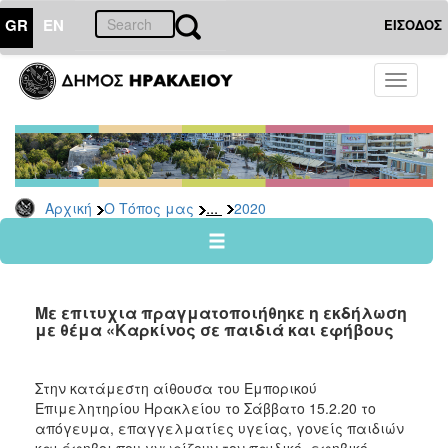
GR
EN
ΕΙΣΟΔΟΣ
Ο
Toggle
ΤΟΠΟΣ
navigati
ΜΑΣ
Ανακοινώσεις
Αρχείο
2026
...
Αρχική
Ο Τόπος μας
2020
2025
2024
2023
Με επιτυχια πραγματοποιήθηκε η εκδήλωση
2022
με θέμα «Καρκίνος σε παιδιά και εφήβους
2021
2020
Στην κατάμεστη αίθουσα του Εμπορικού
Επιμελητηρίου Ηρακλείου το Σάββατο 15.2.20 το
2019
απόγευμα, επαγγελματίες υγείας, γονείς παιδιών
2018
και έφηβοι που γνωρίζουν τον παιδικό- εφηβικό