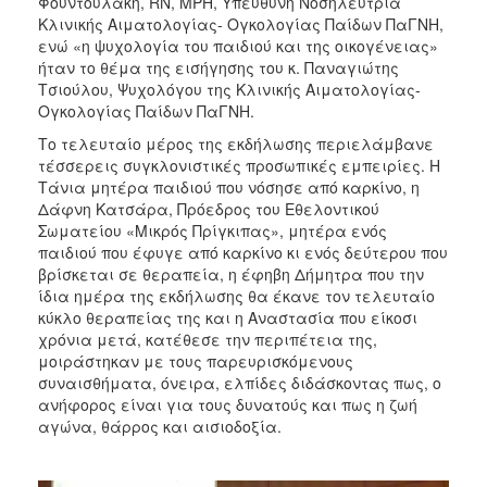
Φουντουλάκη, RN, MPH, Υπεύθυνη Νοσηλεύτρια
Κλινικής Αιματολογίας- Ογκολογίας Παίδων ΠαΓΝΗ,
ενώ «η ψυχολογία του παιδιού και της οικογένειας»
ήταν το θέμα της εισήγησης του κ. Παναγιώτης
Τσιούλου, Ψυχολόγου της Κλινικής Αιματολογίας-
Ογκολογίας Παίδων ΠαΓΝΗ.
Το τελευταίο μέρος της εκδήλωσης περιελάμβανε
τέσσερεις συγκλονιστικές προσωπικές εμπειρίες. Η
Τάνια μητέρα παιδιού που νόσησε από καρκίνο, η
Δάφνη Κατσάρα, Πρόεδρος του Εθελοντικού
Σωματείου «Μικρός Πρίγκιπας», μητέρα ενός
παιδιού που έφυγε από καρκίνο κι ενός δεύτερου που
βρίσκεται σε θεραπεία, η έφηβη Δήμητρα που την
ίδια ημέρα της εκδήλωσης θα έκανε τον τελευταίο
κύκλο θεραπείας της και η Αναστασία που είκοσι
χρόνια μετά, κατέθεσε την περιπέτεια της,
μοιράστηκαν με τους παρευρισκόμενους
συναισθήματα, όνειρα, ελπίδες διδάσκοντας πως, ο
ανήφορος είναι για τους δυνατούς και πως η ζωή
αγώνα, θάρρος και αισιοδοξία.