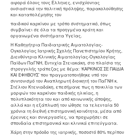
αφορά όλους τους Έλληνες, ενισχύοντας
ουσιαστικά την πολιτική πρόληψης, παρακολούθησης
και καταπολέμησης του
παιδικού καρκίνου με τρόπο συστηματικό, όπως
συμβαίνει σε όλα τα προηγμένα κράτη και
οργανωμένα συστήματα Υγείας.
Η Καθηγήτρια Παιδιατρικής Αιματολογίας-
Ογκολογίας Ιατρικής Σχολής Πανεπιστημίου Κρήτης,
Διευθύντρια Κλινικής Αιματολογίας-Ογκολογίας
Παίδων ΠαΓΝΗ, Ευτυχία Στειακάκη, στο πλαίσιο της
στρογγυλής τράπεζας με θέμα: ‘ΚΑΡΚΙΝΟΣ ΣΕ ΠΑΙΔΙΑ
ΚΑΙ ΕΦΗΒΟΥΣ’ που πραγματοποιήθηκε υπό τον
συντονισμό του Αναπληρωτή διοικητή του ΠαΓΝΗ κ.
Στέλιου Κτενιαδάκη, επεσήμανε πως η ποικιλία των
μορφών του καρκίνου παιδικής ηλικίας, η
πολυπλοκότητα του και από κοινωνικής άποψης,
αλλά και η εξάπλωσή του ώθησε τα τελευταία 50
χρόνια τη διεθνή επιστημονική κοινότητα, μέσα από
έρευνες και συνεργασίες, να προχωρήσει σε
σπουδαία επιστημονικά και κλινικά επιτεύγματα.
Χάρη στην πρόοδο της ιατρικής, ποσοστό 80% περίπου