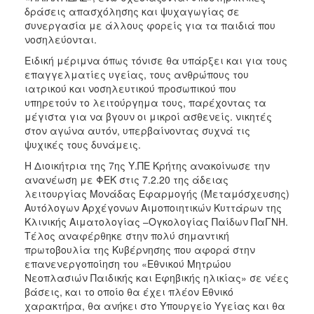
δράσεις απασχόλησης και ψυχαγωγίας σε
συνεργασία με άλλους φορείς για τα παιδιά που
νοσηλεύονται.
Ειδική μέριμνα όπως τόνισε θα υπάρξει και για τους
επαγγελματίες υγείας, τους ανθρώπους του
ιατρικού και νοσηλευτικού προσωπικού που
υπηρετούν το λειτούργημα τους, παρέχοντας τα
μέγιστα για να βγουν οι μικροί ασθενείς. νικητές
στον αγώνα αυτόν, υπερβαίνοντας συχνά τις
ψυχικές τους δυνάμεις.
Η Διοικήτρια της 7ης Υ.ΠΕ Κρήτης ανακοίνωσε την
ανανέωση με ΦΕΚ στις 7.2.20 της άδειας
λειτουργίας Μονάδας Εφαρμογής (Μεταμόσχευσης)
Αυτόλογων Αρχέγονων Αιμοποιητικών Κυττάρων της
Κλινικής Αιματολογίας –Ογκολογίας Παίδων ΠαΓΝΗ.
Τέλος αναφέρθηκε στην πολύ σημαντική
πρωτοβουλία της Κυβέρνησης που αφορά στην
επανενεργοποίηση του «Εθνικού Μητρώου
Νεοπλασιών Παιδικής και Εφηβικής ηλικίας» σε νέες
βάσεις, και το οποίο θα έχει πλέον Εθνικό
χαρακτήρα, θα ανήκει στο Υπουργείο Υγείας και θα