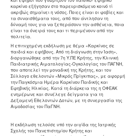
καρκίνο εξήγησαν στο παρευρισκόμενο κοινό τί
2017
ακριβώς σημαίνει η νόσος. Ποιες είναι οι φοβίες και
2016
τα συναισθήματα τους, από που άντλησαν τη
δύναμή τους για να ξεπεράσουν την ασθένεια, ποια
2015
είναι τα όνειρά τους και τι περιμένουν από την
2012
πολιτεία.
2011
Η επιτυχημένη εκδήλωση με θέμα «Καρκίνος σε
παιδιά και εφήβους. Από τη διάγνωση στην Ίαση»,
διοργανώθηκε από την 7η Υ.ΠΕ Κρήτης, την Κλινική
Παιδιατρικής Αιματολογίας-Ογκολογίας του ΠΑΓΝΗ,
που αποτελεί την μοναδική της Κρήτης, και τον
Ο
Σύλλογο εθελοντών «Μικρός Πρίγκιπας», με αφορμή
ΔΗΜΟΣ
την Παγκόσμια Ημέρα Καρκίνου Παιδικής και
Εφηβικής Ηλικίας. Κατά τη διάρκεια της η ΟΦΕΑΚ
ΠΟΛΙΤΙΣΜΟΣ
ενημέρωνε και συνέλεγε δείγματα για τη
Δεξαμενή Εθελοντών Δοτών, με τη συνεργασία της
ΑΝΘΕΚΤΙΚΗ
Αιμοδοσίας του ΠαΓΝΗ.
ΠΟΛΗ
Η εκδήλωση τελούσε υπό την αιγίδα της Ιατρικής
Σχολής του Πανεπιστημίου Κρήτης και