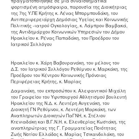
πραγματοποιήθηκε σε μια συναισθηματικά
φορτισμένη ατμόσφαιρα, παρουσία της Διοικήτριας
της 7ης Υ.ΠΕ Κρήτης κ. Λένας Μπορμπουδάκη, του
Αντιπεριφερειάρχη Δημόσιας Υγείας και Κοινωνικής
Πολιτικής -ιατρού Ογκολογίας, κ. Λάμπρου Βαμβακά,
της Αντιδημάρχου Κοινωνικών Υπηρεσιών του Δήμου
Ηρακλείου κ. Ρένας Παπαδάκη, του Προέδρου του
Ιατρικού Συλλόγου
Ηρακλείου κ. Χάρη Βαβουρανάκη, του μέλους του
Δ.Σ. του Ιατρικού Συλλόγου Ρεθύμνου κ. Μαρκάκη, της
Προέδρου του Κέντρου Κοινωνικής Πρόνοιας
Περιφέρειας Κρήτης, κ. Μαρίας
Δαμανάκη, του εκπροσώπου κ. Αλεφαντικού Μιχάλη
του Γραφείου του Υφυπουργού Αθλητισμού βουλευτή
Ηρακλείου της Ν.Δ. κ. Λευτέρη Αυγενάκη, του
Διοικητή ΓΝ Ρεθύμνου, κ. Λευτέρη Μαρκάκη, των
Αναπληρωτών Διοικητών ΠαΓΝΗ, κ. Στέλιου
Κτενιαδάκη και Β.Γ.Ν.Η. κ. Ελευθερίας Κωστάκη, της
αναπληρώτριας της Γ. Γραμματείας Ποιότητας
Ζωής Νοτίου Ελλάδος κ. Μαρίας Τσικανδυλάκη, του