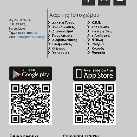
Χάρτης Ιστοχώρου
Αγίου Τίτου 1,
Δελτία Τύπου
Κ.Ε.Π.
Τ.Κ. 71202,
Ανακοινώσεις
Τηλέφωνα
Ηράκλειο
Διαγωνισμοί
e-Υπηρεσίες
Τηλ.: 2813-409000
Προσλήψεις
e-Αιτήματα
email:
info@heraklion.gr
Διαβουλεύσεις
Η Πόλη
Εκδηλώσεις
Ιστορία
Ο Δήμος
Κνωσός
Υπηρεσίες
Μουσεία
Επικοινωνία
Copyright © 2026