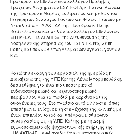
Προέδρου του Εθελοντικού Συλλόγου Πρόληψης
Τροχαίων Ατυχημάτων ΕΣΥΠΡΟΤΑ, κ. Γιάννη Λιονάκη,
της Προέδρου κ Μαρίας Ευστρατίου και μελών του
Παγκρήτιου Συλλόγου Γονέων και Φίλων Παιδιών με
Νεοπλασία «ΗΛΙΑΧΤΙΔΑ, της Προέδρου κ. Πόπης
Καστελιαννού και μελών του Συλλόγου Εθελοντών
«Η ΠΑΡΕΑ ΤΗΣ ΑΓΑΠΗΣ», της Διευθύνουσας της
Νοσηλευτικής υπηρεσίας του ΠαΓΝΗ κ. Ντζιλέπη
Πόπης και πολλών επαγγελματιών υγείας, γονέων
κ.α.
Κατά την έναρξη των εργασιών της ημερίδας η
Διοικήτρια της 7ης Υ.ΠΕ Κρήτης Λένα Μπορμπουδάκη,
δεσμεύθηκε για ένα πιο υποστηρικτικό
ενδονοσοκομειακό και εξωνοσοκομειακό
περιβάλλον για τα παιδιά με καρκίνο και τις
οικογένειες τους. Στο πλαίσιο αυτό άλλωστε, όπως
επεσήμανε, ενίσχυσε τη στελέχωση της κλινικής με
έναν επιπλέον ιατρό και υπέγραψε σύμφωνο
συνεργασίας ως 7η Υ.ΠΕ. Κρήτης με τη Δομή
εξωνοσοκομειακής ψυχοκοινωνικής στήριξης της
«ΗΛΙΑΧΤΙΔΑΣ», ενώ σχεδιάζονται υποστηρικτικές