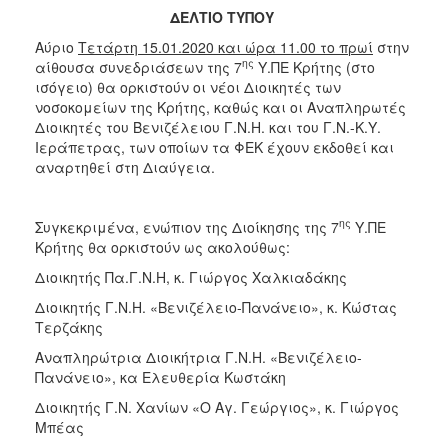
ΔΕΛΤΙΟ ΤΥΠΟΥ
2017
Αύριο
Τετάρτη 15.01.2020 και ώρα 11.00 το πρωί
στην
2016
ης
αίθουσα συνεδριάσεων της 7
Υ.ΠΕ Κρήτης (στο
2015
ισόγειο) θα ορκιστούν οι νέοι Διοικητές των
νοσοκομείων της Κρήτης, καθώς και οι Αναπληρωτές
2012
Διοικητές του Βενιζέλειου Γ.Ν.Η. και του Γ.Ν.-Κ.Υ.
2011
Ιεράπετρας, των οποίων τα ΦΕΚ έχουν εκδοθεί και
αναρτηθεί στη Διαύγεια.
ης
Συγκεκριμένα, ενώπιον της Διοίκησης της 7
Υ.ΠΕ
Ο
Κρήτης θα ορκιστούν ως ακολούθως:
ΔΗΜΟΣ
Διοικητής Πα.Γ.Ν.Η, κ. Γιώργος Χαλκιαδάκης
ΠΟΛΙΤΙΣΜΟΣ
Διοικητής Γ.Ν.Η. «Βενιζέλειο-Πανάνειο», κ. Κώστας
Τερζάκης
ΑΝΘΕΚΤΙΚΗ
Αναπληρώτρια Διοικήτρια Γ.Ν.Η. «Βενιζέλειο-
ΠΟΛΗ
Πανάνειο», κα Ελευθερία Κωστάκη
Διοικητής Γ.Ν. Χανίων «Ο Αγ. Γεώργιος», κ. Γιώργος
Μπέας