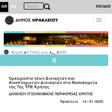
GR
EN
ΕΙΣΟΔΟΣ
Ο
Toggle
ΤΟΠΟΣ
navigati
ΜΑΣ
Ανακοινώσεις
Αρχείο
2026
...
Αρχική
Ο Τόπος μας
2020
2025
2024
2023
Ορκωμοσία νέων Διοικητών και
2022
Αναπληρωτών Διοικητών στα Νοσοκομεία
της 7ης ΥΠΕ Κρήτης
2021
ΔΙΟΙΚΗΣΗ ΥΓΕΙΟΝΟΜΙΚΗΣ ΠΕΡΙΦΕΡΕΙΑΣ ΚΡΗΤΗΣ
2020
Ηράκλειο
14
/
01 /2020
2019
2018