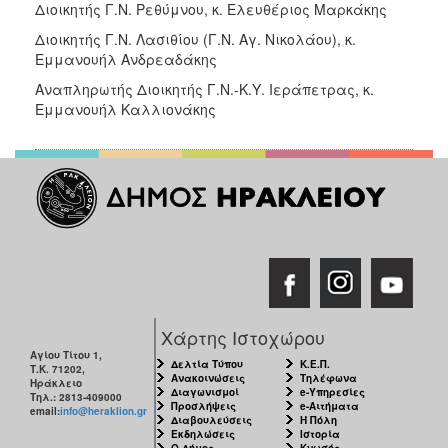
Διοικητής Γ.Ν. Ρεθύμνου, κ. Ελευθέριος Μαρκάκης
Διοικητής Γ.Ν. Λασιθίου (Γ.Ν. Αγ. Νικολάου), κ.
Εμμανουήλ Ανδρεαδάκης
Αναπληρωτής Διοικητής Γ.Ν.-Κ.Υ. Ιεράπετρας, κ.
Εμμανουήλ Καλλιονάκης
Χάρτης Ιστοχώρου
Αγίου Τίτου 1,
Δελτία Τύπου
Κ.Ε.Π.
Τ.Κ. 71202,
Ανακοινώσεις
Τηλέφωνα
Ηράκλειο
Διαγωνισμοί
e-Υπηρεσίες
Τηλ.: 2813-409000
Προσλήψεις
e-Αιτήματα
email:
info@heraklion.gr
Διαβουλεύσεις
Η Πόλη
Εκδηλώσεις
Ιστορία
Ο Δήμος
Κνωσός