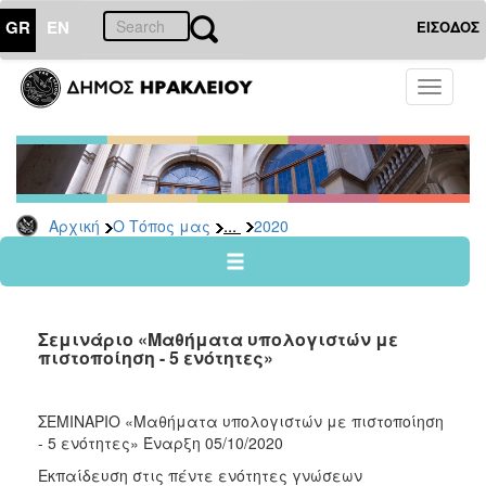
GR
EN
ΕΙΣΟΔΟΣ
Ο
Toggle
ΤΟΠΟΣ
navigati
ΜΑΣ
Ανακοινώσεις
Αρχείο
2026
...
Αρχική
Ο Τόπος μας
2020
2025
2024
2023
Σεμινάριο «Μαθήματα υπολογιστών με
2022
πιστοποίηση - 5 ενότητες»
2021
2020
ΣΕΜΙΝΑΡΙΟ «Μαθήματα υπολογιστών με πιστοποίηση
- 5 ενότητες» Έναρξη 05/10/2020
2019
Εκπαίδευση στις πέντε ενότητες γνώσεων
2018