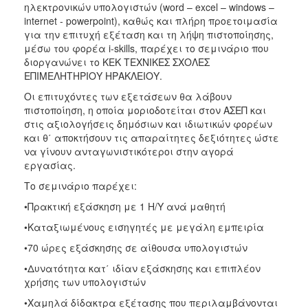
ηλεκτρονικών υπολογιστών (word – excel – windows –
2017
internet - powerpoint), καθώς και πλήρη προετοιμασία
για την επιτυχή εξέταση και τη λήψη πιστοποίησης,
2016
μέσω του φορέα i-skills, παρέχει το σεμινάριο που
2015
διοργανώνει το ΚΕΚ ΤΕΧΝΙΚΕΣ ΣΧΟΛΕΣ
ΕΠΙΜΕΛΗΤΗΡΙΟΥ ΗΡΑΚΛΕΙΟΥ.
2012
Οι επιτυχόντες των εξετάσεων θα λάβουν
2011
πιστοποίηση, η οποία μοριοδοτείται στον ΑΣΕΠ και
στις αξιολογήσεις δημόσιων και ιδιωτικών φορέων
και θ΄ αποκτήσουν τις απαραίτητες δεξιότητες ώστε
να γίνουν ανταγωνιστικότεροι στην αγορά
εργασίας.
Ο
ΔΗΜΟΣ
Το σεμινάριο παρέχει:
•Πρακτική εξάσκηση με 1 H/Y ανά μαθητή
ΠΟΛΙΤΙΣΜΟΣ
•Καταξιωμένους εισηγητές με μεγάλη εμπειρία
ΑΝΘΕΚΤΙΚΗ
•70 ώρες εξάσκησης σε αίθουσα υπολογιστών
ΠΟΛΗ
•Δυνατότητα κατ΄ ιδίαν εξάσκησης και επιπλέον
χρήσης των υπολογιστών
•Χαμηλά δίδακτρα εξέτασης που περιλαμβάνονται