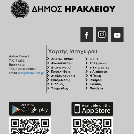
Χάρτης Ιστοχώρου
Αγίου Τίτου 1,
Δελτία Τύπου
Κ.Ε.Π.
Τ.Κ. 71202,
Ανακοινώσεις
Τηλέφωνα
Ηράκλειο
Διαγωνισμοί
e-Υπηρεσίες
Τηλ.: 2813-409000
Προσλήψεις
e-Αιτήματα
email:
info@heraklion.gr
Διαβουλεύσεις
Η Πόλη
Εκδηλώσεις
Ιστορία
Ο Δήμος
Κνωσός
Υπηρεσίες
Μουσεία