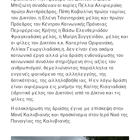
Μπιζιώτη συνόδευαν οι κυρίες Πέλλα Αλιφιεράκη
πρώην Αντιπρόεδρος, Πόπη Καβαλίνη πρώην ταμίας
του Δικτύου, η Ελένη Τσαντηράκη μέλος και πρώην
Πρόεδρος του Κέντρου Κοινωνικής Πρόνοιας
Περιφέρειας Κρήτης η Βάσω Ελευθεριάδου
Φραγκιαδάκη μέλος, η Μαίρη Συγγενίδου, μέλος και
οι φίλες του Δικτύου κ.κ. Κατερίνα Oρφανάκη,
Λιλίκα Γεωργιλαδάκη,η, δεν είναι ένα ακόμα
κοινωνικό έργο αλλά μία δράση ενδυνάμωσης του
κοινωνικού συνόλου στηριζόμενη στις αξίες του
ανθρωπισμού, θεμελιώνοντας παράλληλα το
ευγενές φαινόμενο της αλληλεγγύης, της
δοτικότητας, της αλληλοβοήθειας. Η εν λόγω δράση
είναι αφιέρωμα εις μνήμην της Καίτης Κιαγιαδάκη
(ιδρυτικό μέλος του Δικτύου) από το Δίκτυο και τις
φίλες της.
Η ολοκλήρωση της δράσης έγινε με επίσκεψη στην
Μονή Καλυβιανής και προσκύνημα στον Ιερό Ναό της
Παναγίας της Καλυβιανής