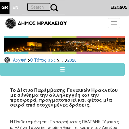
GR
EN
ΕΙΣΟΔΟΣ
Ο
Toggle
ΤΟΠΟΣ
navigati
ΜΑΣ
Ανακοινώσεις
Αρχείο
2026
...
Αρχική
Ο Τόπος μας
2020
2025
2024
2023
Το Δίκτυο Παρέμβασης Γυναικών Ηρακλείου
2022
με σύνθημα την αλληλεγγύη και την
προσφορά, πραγματοποιεί και φέτος μία
2021
σειρά από στοχευμένες δράσεις.
2020
2019
Η Προϊσταμένη του Παραρτήματος ΠΑΑΠΑΗΚ Πόμπιας
κ. Ελένη Τσικνάκη υποδέχθηκε τις κυρίες του Δικτύου
2018