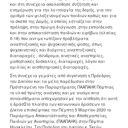
και στη συνέχεια ακολούθησε συζήτηση και
2017
ενημέρωση για την λειτουργία της δομής, για τον
αριθμό των φιλοξενουμένων παιδιών καθώς και για
2016
το σκοπό της Δομής, ο οποίος εστιάζεται στην
2015
πρόληψη, στην πρώιμη διάγνωση ,στην εκπαίδευση
και στην αποκατάσταση παιδιών κι εφήβων (ηλικίας
2012
0-18) που αντιμετωπίζουν προβλήματα
2011
αναπτυξιακής και ψυχοκινητικής φύσης, όπως
ψυχοκινητικές και διάχυτες αναπτυξιακές
διαταραχές , σύνδρομα, κινητικές αναπηρίες,
μαθησιακές δυσκολίες, διαταραχές λόγου και
ομιλίας κι αισθητηριακές διαταραχές.
Ο
ΔΗΜΟΣ
Στη συνέχεια γεμάτες από συγκίνηση η Πρόεδρος
του Δικτύου και τα μέλη παρέδωσαν στην
Προϊσταμένη του Παραρτήματος ΠΑΑΠΑΗΚ Πόμπιας
ΠΟΛΙΤΙΣΜΟΣ
το υλικό πρώτης ανάγκης και με ανάμεικτα
συναισθήματα αποχώρησαν με την αίσθηση ότι αυτή
ΑΝΘΕΚΤΙΚΗ
η δράσΣτο πλαίσιο των κοινωνικών δράσεων το
ΠΟΛΗ
Δίκτυο επισκέφτηκε την Πέμπτη 5 Μαρτίου 2020 το
Παράρτημα Αποκατάστασης και Αποθεραπείας
Παιδιών με Αναπηρία, (ΠΑΑΠΑΗΚ) στην Πόμπια
Ηρακλείου. Την Πρόεδρο του Δικτύου κ. Σκεύω