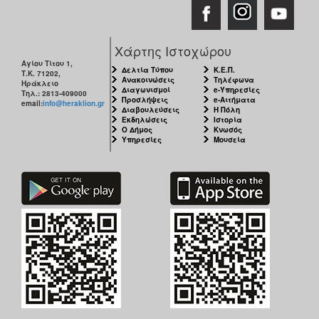
Χάρτης Ιστοχώρου
Αγίου Τίτου 1,
Δελτία Τύπου
Κ.Ε.Π.
Τ.Κ. 71202,
Ανακοινώσεις
Τηλέφωνα
Ηράκλειο
Διαγωνισμοί
e-Υπηρεσίες
Τηλ.: 2813-409000
Προσλήψεις
e-Αιτήματα
email:
info@heraklion.gr
Διαβουλεύσεις
Η Πόλη
Εκδηλώσεις
Ιστορία
Ο Δήμος
Κνωσός
Υπηρεσίες
Μουσεία