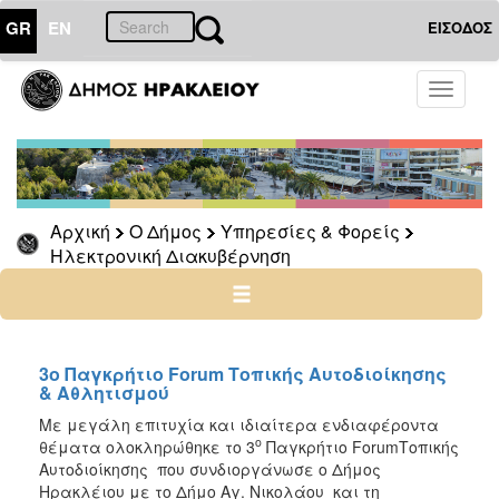
GR
EN
ΕΙΣΟΔΟΣ
Ο
Toggle
ΔΗΜΟΣ
navigati
Υπηρεσίες
&
Φορείς
Δημοτικές
Αρχική
Ο Δήμος
Υπηρεσίες & Φορείς
Υπηρεσίες
Ηλεκτρονική Διακυβέρνηση
Τηλέφωνα
Κ.Ε.Π.
Ηλεκτρονική
Διακυβέρνηση
3ο Παγκρήτιο Forum Τοπικής Αυτοδιοίκησης
& Αθλητισμού
Νέα
Με μεγάλη επιτυχία και ιδιαίτερα ενδιαφέροντα
-
ο
θέματα ολοκληρώθηκε το 3
Παγκρήτιο ForumΤοπικής
Ανακοινώσεις
Αυτοδιοίκησης που συνδιοργάνωσε ο Δήμος
Ψηφιακή
Ηρακλέιου με το Δήμο Αγ. Νικολάου και τη