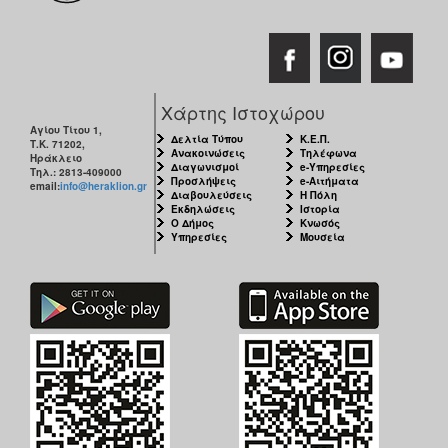
Χάρτης Ιστοχώρου
Αγίου Τίτου 1,
Δελτία Τύπου
Κ.Ε.Π.
Τ.Κ. 71202,
Ανακοινώσεις
Τηλέφωνα
Ηράκλειο
Διαγωνισμοί
e-Υπηρεσίες
Τηλ.: 2813-409000
Προσλήψεις
e-Αιτήματα
email:
info@heraklion.gr
Διαβουλεύσεις
Η Πόλη
Εκδηλώσεις
Ιστορία
Ο Δήμος
Κνωσός
Υπηρεσίες
Μουσεία