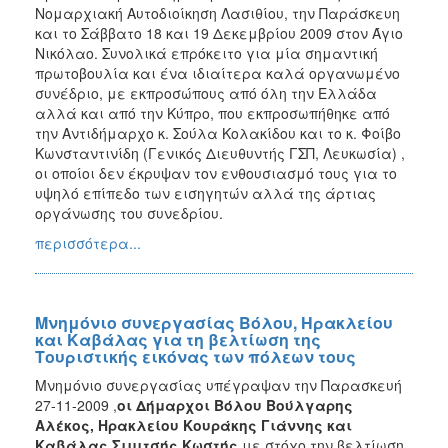
Στρατηγική
Νομαρχιακή Αυτοδιοίκηση Λασιθίου, την Παράσκευη
και το Σάββατο 18 και 19 Δεκεμβρίου 2009 στον Άγιο
Έργα
Νικόλαο. Συνολικά επρόκειτο για μία σημαντική
Πληροφορικής
πρωτοβουλία και ένα ιδιαίτερα καλά οργανωμένο
Δίκτυο
συνέδριο, με εκπροσώπους από όλη την Ελλάδα
ΙΚΑΡΟΣ
αλλά και από την Κύπρο, που εκπροσωπήθηκε από
την Αντιδήμαρχο κ. Σούλα Κολακίδου και το κ. Φοίβο
Ταυτότητα
Κωνσταντινίδη (Γενικός Διευθυντής ΓΣΠ, Λευκωσία) ,
Πόλης
οι οποίοι δεν έκρυψαν τον ενθουσιασμό τους για το
Σχολικές
υψηλό επίπεδο των εισηγητών αλλά της άρτιας
Επιτροπές
οργάνωσης του συνεδρίου.
Αγροτική
περισσότερα...
Ανάπτυξη
Προσχολική
Αγωγή
Μνημόνιο συνεργασίας Βόλου, Ηρακλείου
Κοιμητήρια
και Καβάλας για τη βελτίωση της
Τουριστικής εικόνας των πόλεων τους
Κέντρο
Οικογένειας
Μνημόνιο συνεργασίας υπέγραψαν την Παρασκευή
27-11-2009 ,
οι Δήμαρχοι Βόλου Βούλγαρης
Αλέκος, Ηρακλείου Κουράκης Γιάννης και
Καβάλας Σιμιτσής Κωστής
με στόχο την βελτίωση