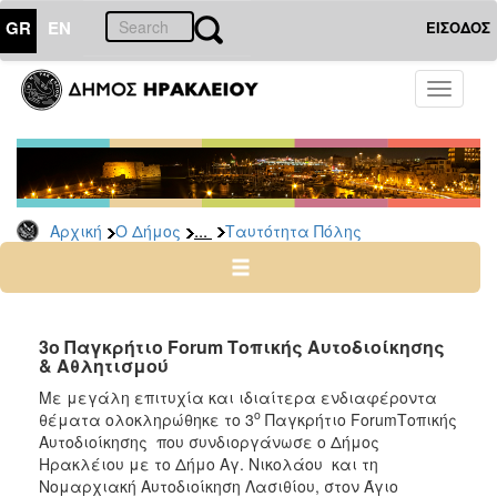
GR
EN
ΕΙΣΟΔΟΣ
Ο
Toggle
ΔΗΜΟΣ
navigati
Υπηρεσίες
&
Φορείς
Δημοτικές
...
Αρχική
Ο Δήμος
Ταυτότητα Πόλης
Υπηρεσίες
Τηλέφωνα
Κ.Ε.Π.
Ηλεκτρονική
3ο Παγκρήτιο Forum Τοπικής Αυτοδιοίκησης
& Αθλητισμού
Διακυβέρνηση
Με μεγάλη επιτυχία και ιδιαίτερα ενδιαφέροντα
Νέα
ο
θέματα ολοκληρώθηκε το 3
Παγκρήτιο ForumΤοπικής
-
Αυτοδιοίκησης που συνδιοργάνωσε ο Δήμος
Ανακοινώσεις
Ηρακλέιου με το Δήμο Αγ. Νικολάου και τη
Ψηφιακή
Νομαρχιακή Αυτοδιοίκηση Λασιθίου, στον Άγιο