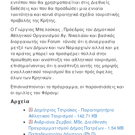
εντύπου που θα χρησιμοποιείται στις Διεθνείς
Εκθέσεις και που θα προσδώσει μια ενιαία
ταυτότητα και κοινό στρατηγικό σχέδιο τουριστικής
προβολής της Κρήτης.
O Γιώργιος Μπελούκας , Πρόεδρος του Δημοτικού
Αθλητικού Οργανισμού Αγ. Νικολάου και βασικός
διοργανωτής του Forum τόνισε ότι η συνεργασία
μετξύ των Δήμων και των Νομαρχιών αλλά και με
το κράτος μπορεί να προσφέρει πολλά στην
προώθηση και ανάπτυξη του αθλητικού τουρισμού,
επισημαίνοντας ότι η ανάπτυξη αυτής της μορφής
εναλλακτικού τουρισμού θα είναι πρός όφελος
όλων των Κρητικών .
Επισυνάπτονται το πρόγραμμα, οι παρουσιάσεις και
οι ομιλίες του Φόρουμ:
Αρχεία
Δημήτριος Τσιράκος - Παρατηρητήριο
Αθλητικού Τουρισμού - 142.71 KB
Ανδριάνα Ζερβού, MSc. Διεύθυνση
Προγραμματισμού Δήμος Πατρέων - 1.54 MB
Παπαδημητρίου Δήμητρα (Ph.D)