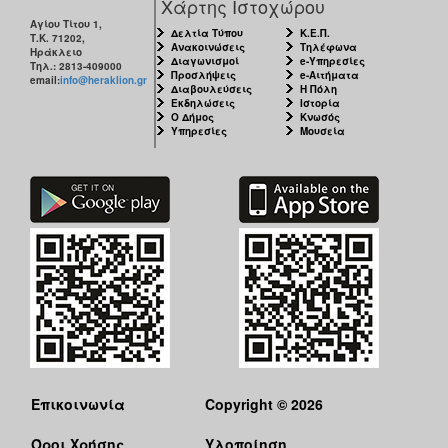
Χάρτης Ιστοχώρου
Αγίου Τίτου 1,
Δελτία Τύπου
Κ.Ε.Π.
Τ.Κ. 71202,
Ανακοινώσεις
Τηλέφωνα
Ηράκλειο
Διαγωνισμοί
e-Υπηρεσίες
Τηλ.: 2813-409000
Προσλήψεις
e-Αιτήματα
email:
info@heraklion.gr
Διαβουλεύσεις
Η Πόλη
Εκδηλώσεις
Ιστορία
Ο Δήμος
Κνωσός
Υπηρεσίες
Μουσεία
Επικοινωνία
Copyright © 2026
Όροι Χρήσης
Υλοποίηση