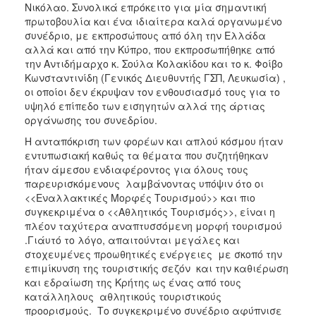
Στρατηγική
Νικόλαο. Συνολικά επρόκειτο για μία σημαντική
πρωτοβουλία και ένα ιδιαίτερα καλά οργανωμένο
Έργα
συνέδριο, με εκπροσώπους από όλη την Ελλάδα
Πληροφορικής
αλλά και από την Κύπρο, που εκπροσωπήθηκε από
Δίκτυο
την Αντιδήμαρχο κ. Σούλα Κολακίδου και το κ. Φοίβο
ΙΚΑΡΟΣ
Κωνσταντινίδη (Γενικός Διευθυντής ΓΣΠ, Λευκωσία) ,
οι οποίοι δεν έκρυψαν τον ενθουσιασμό τους για το
Ταυτότητα
υψηλό επίπεδο των εισηγητών αλλά της άρτιας
Πόλης
οργάνωσης του συνεδρίου.
Σχολικές
Η ανταπόκριση των φορέων και απλού κόσμου ήταν
Επιτροπές
εντυπωσιακή καθώς τα θέματα που συζητήθηκαν
Αγροτική
ήταν άμεσου ενδιαφέροντος για όλους τους
Ανάπτυξη
παρευρισκόμενους λαμβάνοντας υπόψιν ότο οι
<<Εναλλακτικές Μορφές Τουρισμού>> και πιο
Προσχολική
συγκεκριμένα ο <<Αθλητικός Τουρισμός>>, είναι η
Αγωγή
πλέον ταχύτερα αναπτυσσόμενη μορφή τουρισμού
Κοιμητήρια
.Γιάυτό το λόγο, απαιτούνται μεγάλες και
στοχευμένες προωθητικές ενέργειες με σκοπό την
Κέντρο
επιμίκυνση της τουριστικής σεζόν και την καθιέρωση
Οικογένειας
και εδραίωση της Κρήτης ως ένας από τους
κατάλληλους αθλητικούς τουριστικούς
προορισμούς. Το συγκεκριμένο συνέδριο αφύπνισε